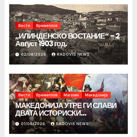
Вести
Времеплов
„ИЛИНДЕНСКО ВОСТАНИЕ“ – 2
Август 1903 год.
02/08/2026
RADOVIS NEWS
Вести
Времеплов
Магазин
Македонија
МАКЕДОНИЈА УТРЕ ГИ СЛАВИ
ДВАТА ИСТОРИСКИ
ИЛИНДЕНА!
01/08/2026
RADOVIS NEWS