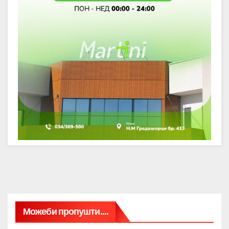
Можеби пропушти....