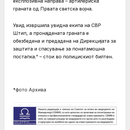
експлозивна направа – артилериска
граната од Првата светска војна.
Увид извршила увидна екипа на СВР
Штип, а пронајдената граната е
обезбедена и предадена на Дирекцијата за
заштита и спасување за понатамошна
постапка.“ – стои во полицискиот билтен.
*фото Архива