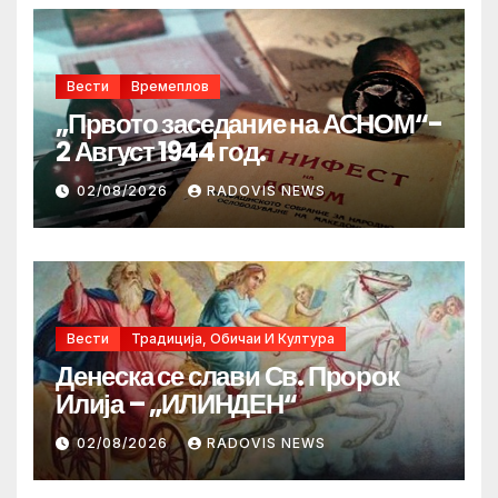
Вести
Времеплов
„Првото заседание на АСНОМ“-
2 Август 1944 год.
02/08/2026
RADOVIS NEWS
Вести
Традиција, Обичаи И Култура
Денеска се слави Св. Пророк
Илија – „ИЛИНДЕН“
02/08/2026
RADOVIS NEWS