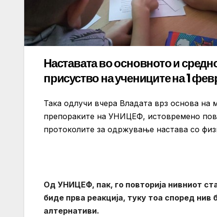
Наставата во основното и средн
присуство на учениците на 1 фев
Така одлучи вчера Владата врз основа на 
препораките на УНИЦЕФ, истовремено пов
протоколите за одржување настава со физ
Од УНИЦЕФ, пак, го повторија нивниот ст
биде прва реакција, туку тоа според нив 
алтернативи.