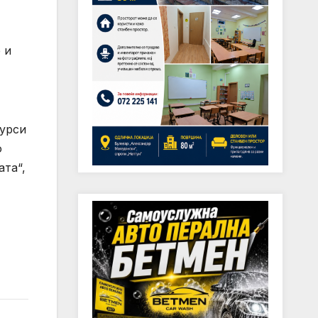
 и
сурси
о
ата“,