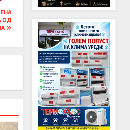
ДЕНА
А ОД
НА