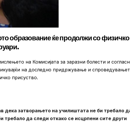
ото образование ќе продолжи со физичко
руари.
мислењето на Комисијата за заразни болести и соглас
икувајќи на доследно придржување и спроведувањет
ичко присуство.
ав дека затворањето на училиштата не би требало д
би требало да следи откако се исцрпени сите други