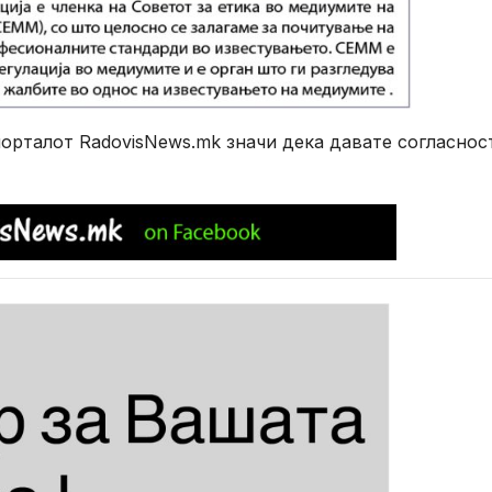
рталот RadovisNews.mk значи дека давате согласнос