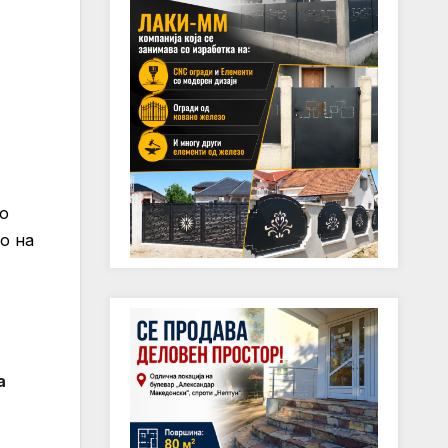
но
о на
а