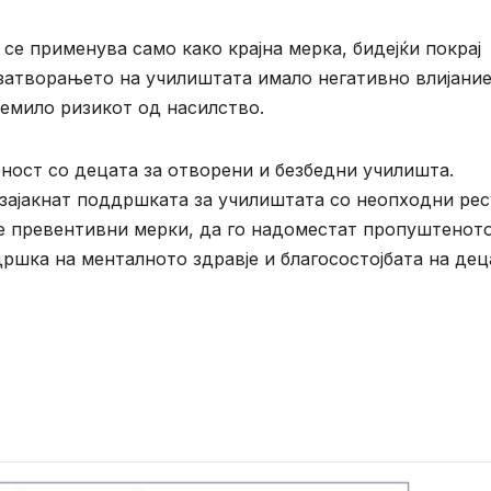
се применува само како крајна мерка, бидејќи покрај
 затворањето на училиштата имало негативно влијание
лемило ризикот од насилство.
ост со децата за отворени и безбедни училишта.
а зајакнат поддршката за училиштата со неопходни ре
е превентивни мерки, да го надоместат пропуштенот
ршка на менталното здравје и благосостојбата на дец