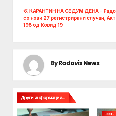
Post
КАРАНТИН НА СЕДУМ ДЕНА – Рад
со нови 27 регистрирани случаи, Ак
navigation
198 од Ковид 19
By
Radovis News
Други информации...
Вести