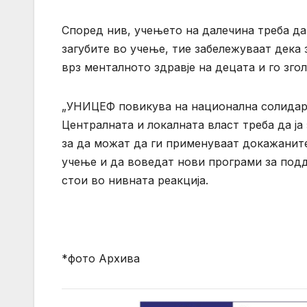
Според нив, учењето на далечина треба да 
загубите во учење, тие забележуваат дека
врз менталното здравје на децата и го зго
„УНИЦЕФ повикува на национална солидарн
Централната и локалната власт треба да ј
за да можат да ги применуваат докажанит
учење и да воведат нови програми за подд
стои во нивната реакција.
*фото Архива