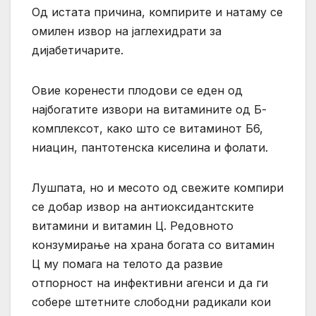
Од истата причина, компирите и натаму се
омилен извор на јаглехидрати за
дијабетичарите.
Овие коренести плодови се еден од
најбогатите извори на витамините од Б-
комплексот, како што се витаминот Б6,
ниацин, пантотенска киселина и фолати.
Лушпата, но и месото од свежите компири
се добар извор на антиоксидантските
витамини и витамин Ц. Редовното
конзумирање на храна богата со витамин
Ц му помага на телото да развие
отпорност на инфективни агенси и да ги
собере штетните слободни радикали кои