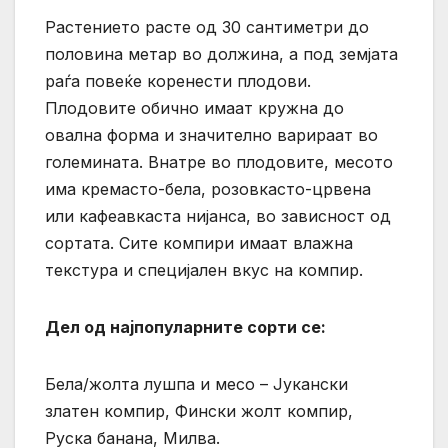
Растението расте од 30 сантиметри до
половина метар во должина, а под земјата
раѓа повеќе коренести плодови.
Плодовите обично имаат кружна до
овална форма и значително варираат во
големината. Внатре во плодовите, месото
има кремасто-бела, розовкасто-црвена
или кафеавкаста нијанса, во зависност од
сортата. Сите компири имаат влажна
текстура и специјален вкус на компир.
Дел од најпопуларните сорти се:
Бела/жолта лушпа и месо – Јукански
златен компир, Фински жолт компир,
Руска банана, Милва.