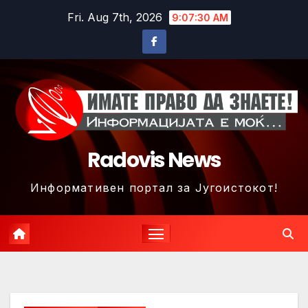
Skip
Fri. Aug 7th, 2026
9:07:32 AM
to
content
Radovis News
Информативен портал за Југоистокот!