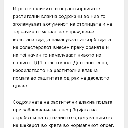
И растворливите и нерастворливите
растителни влакна содржани во нив го
зголемуваат волуменот на столицата и на
тој начин помагаат во спречување
констапација, ја намалуваат апсорбцијата
на холестеролот внесен преку храната и
на тој начин го намалуваат нивото на
лошиот ЛДЛ холестерол. Дополнително,
изобилството на растителни влакна
помага во заштитата од рак на дебелото
црево.
Содржината на растителни влакна помага
при забавување на апсорбцијата на
скробот и на тој начин го одржува нивото
на шеќерот во крвта во нормалниот опсег.