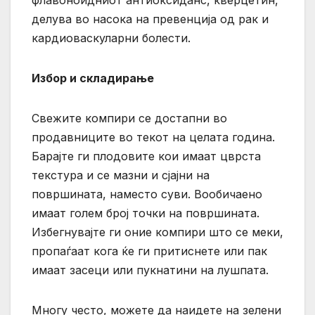
флавоноидниот антиоксиданс, кверцетин,
делува во насока на превенција од рак и
кардиоваскуларни болести.
Избор и складирање
Свежите компири се достапни во
продавниците во текот на целата година.
Барајте ги плодовите кои имаат цврста
текстура и се мазни и сјајни на
површината, наместо суви. Вообичаено
имаат голем број точки на површината.
Избегнувајте ги оние компири што се меки,
пропаѓаат кога ќе ги притиснете или пак
имаат засеци или пукнатини на лушпата.
Многу често, можете да наидете на зелени