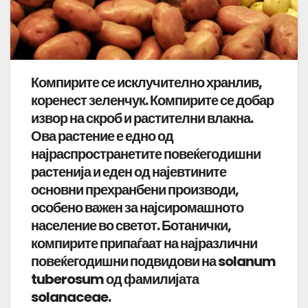
Компирите се исклучително хранлив,
коренест зеленчук. Компирите се добар
извор на скроб и растителни влакна.
Ова растение е едно од
најраспространетите повеќегодишни
растенија и еден од најевтините
основни прехранбени производи,
особено важен за најсиромашното
население во светот. Ботанички,
компирите припаѓаат на најразлични
повеќегодишни подвидови на solanum
tuberosum од фамилијата
solanaceae.