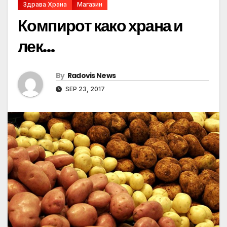
Здрава Храна
Магазин
Компирот како храна и
лек…
By
Radovis News
SEP 23, 2017