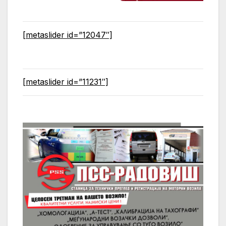
[metaslider id=”12047″]
[metaslider id=”11231″]