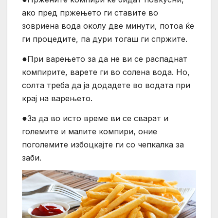
ако пред пржењето ги ставите во
зовриена вода околу две минути, потоа ќе
ги процедите, па дури тогаш ги спржите.
●
При варењето за да не ви се распаднат
компирите, варете ги во солена вода. Но,
солта треба да ја додадете во водата при
крај на варењето.
●
За да во исто време ви се сварат и
големите и малите компири, оние
поголемите избоцкајте ги со чепкалка за
заби.