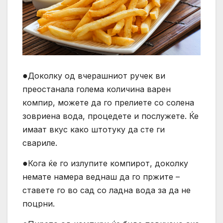
●
Доколку од вчерашниот ручек ви
преостанала голема количина варен
компир, можете да го прелиете со солена
зовриена вода, процедете и послужете. Ќе
имаат вкус како штотуку да сте ги
свариле.
●
Кога ќе го излупите компирот, доколку
немате намера веднаш да го пржите –
ставете го во сад со ладна вода за да не
поцрни.