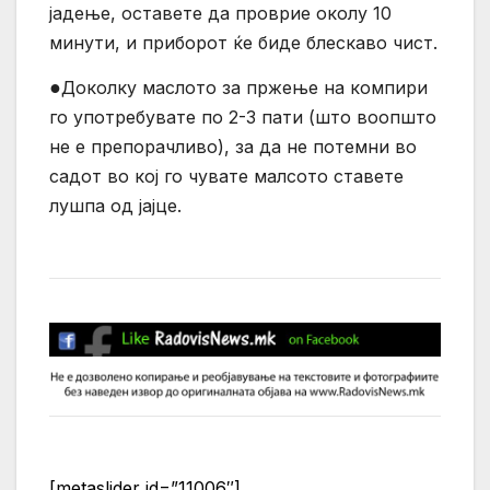
јадење, оставете да проврие околу 10
минути, и приборот ќе биде блескаво чист.
●
Доколку маслото за пржење на компири
го употребувате по 2-3 пати (што воопшто
не е препорачливо), за да не потемни во
садот во кој го чувате малсото ставете
лушпа од јајце.
[metaslider id=”11006″]