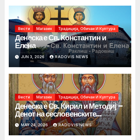
Вести
Магазин
Традиција, Обичаи И Култура
Денеска е Св. Константин и
Елена
JUN 3, 2026
RADOVIS NEWS
Вести
Магазин
Традиција, Обичаи И Култура
Денеска е Св. Кирил и Методиј –
Денот на сесловенските
просветители
MAY 24, 2026
RADOVIS NEWS