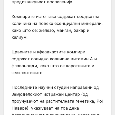
предизвикуваат воспаленија.
Компирите исто така содржат соодветна
количина на повеќе есенцијални минерали,
како што се: железо, манган, бакар и
калиум.
Црвените и кфеавкастите компири
содржат солидна количина витамин А и
флаваноиди, како што се каротините и
зеаксантините.
Последните научни студии направени од
Земјоделскиот истражен центар (од
проучувачот на растителната генетика, Рој
Наваре), укажуваат на тоа дека