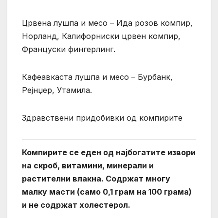
Црвена лушпа и месо – Ида розов компир,
Норланд, Калифорниски црвен компир,
Француски фингерлинг.
Кафеавкаста лушпа и месо – Бурбанк,
Рејнџер, Утамила.
Здравствени придобивки од компирите
Компирите се еден од најбогатите извори
на скроб, витамини, минерали и
растителни влакна. Содржат многу
малку масти (само 0,1 грам на 100 грама)
и не содржат холестерол.