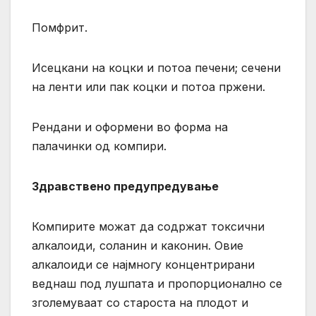
Помфрит.
Исецкани на коцки и потоа печени; сечени
на ленти или пак коцки и потоа пржени.
Рендани и оформени во форма на
палачинки од компири.
Здравствено предупредување
Компирите можат да содржат токсични
алкалоиди, соланин и каконин. Овие
алкалоиди се најмногу концентрирани
веднаш под лушпата и пропорционално се
зголемуваат со староста на плодот и