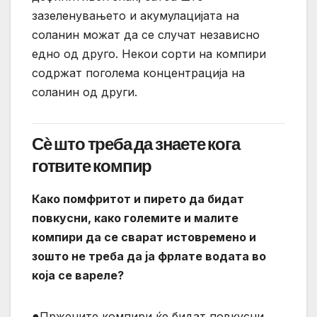
зазеленувањето и акумулацијата на
соланин можат да се случат независно
едно од друго. Некои сорти на компири
содржат поголема концентрација на
соланин од други.
Сѐ што треба да знаете кога
готвите компир
Како помфритот и пирето да бидат
повкусни, како големите и малите
компири да се сварат истовремено и
зошто не треба да ја фрлате водата во
која се вареле?
●
Пржените компири ќе бидат повкусни,