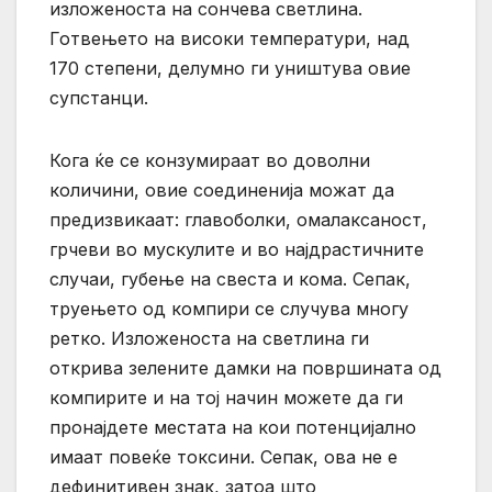
изложеноста на сончева светлина.
Готвењето на високи температури, над
170 степени, делумно ги уништува овие
супстанци.
Кога ќе се конзумираат во доволни
количини, овие соединенија можат да
предизвикаат: главоболки, омалаксаност,
грчеви во мускулите и во најдрастичните
случаи, губење на свеста и кома. Сепак,
труењето од компири се случува многу
ретко. Изложеноста на светлина ги
открива зелените дамки на површината од
компирите и на тој начин можете да ги
пронајдете местата на кои потенцијално
имаат повеќе токсини. Сепак, ова не е
дефинитивен знак, затоа што