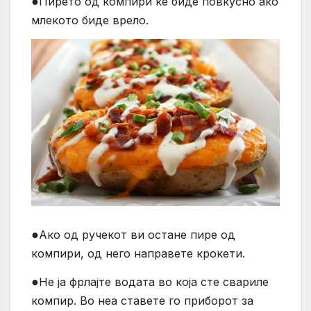
●
Пирето од компири ќе биде повкусно ако
млекото биде врело.
●
Ако од ручекот ви остане пире од
компири, од него направете крокети.
●
Не ја фрлајте водата во која сте свариле
компир. Во неа ставете го приборот за