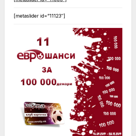
[metaslider id=”11123″]