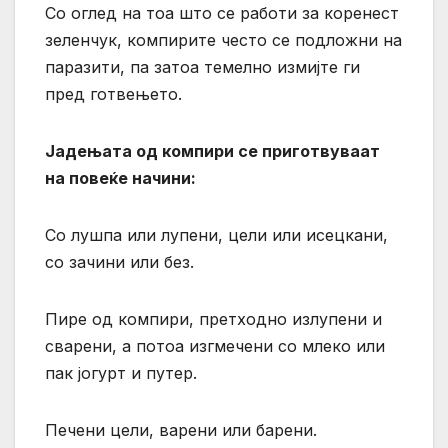
Со оглед на тоа што се работи за коренест
зеленчук, компирите често се подложни на
паразити, па затоа темелно измијте ги
пред готвењето.
Јадењата од компири се приготвуваат
на повеќе начини:
Со лушпа или лупени, цели или исецкани,
со зачини или без.
Пире од компири, претходно излупени и
сварени, а потоа изгмечени со млеко или
пак јогурт и путер.
Печени цели, варени или барени.