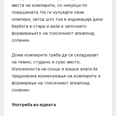
места на компирите, со никулци по
површината. Не ги купувајте овие
компири, затоа што тоа е индикација дека
бербата е стара и веќе е започнато
формирањето на токсичниот алкалоид
соланин.
Дома компирите треба да се складираат
на темно, студено и суво место.
Изложеноста на сонце и вишок влага ќе
предизвика изникнување на компирите и
формирање на токсичниот алкалоид
соланин.
Употреба во кујната