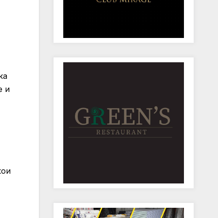
ка
е и
кои