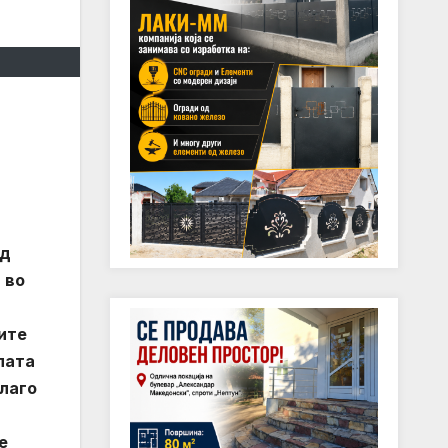
од
 во
ите
лата
благо
е