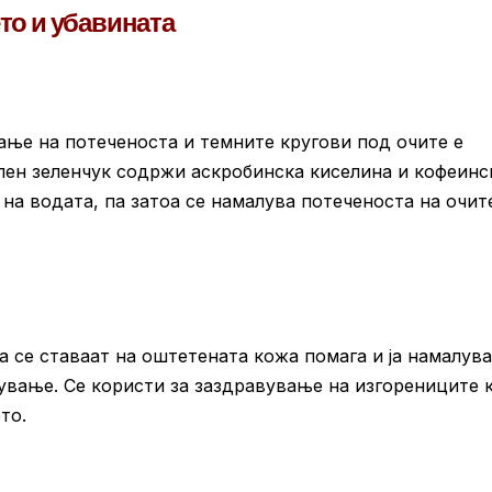
ето и убавината
ање на потеченоста и темните кругови под очите е
лен зеленчук содржи аскробинска киселина и кофеинс
на водата, па затоа се намалува потеченоста на очит
а се ставаат на оштетената кожа помага и ја намалува
нување. Се користи за заздравување на изгорениците 
то.