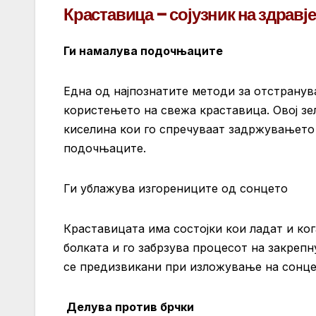
Краставица – сојузник на здравј
Ги намалува подочњаците
Една од најпознатите методи за отстранув
користењето на свежа краставица. Овој зе
киселина кои го спречуваат задржувањето 
подочњаците.
Ги ублажува изгорениците од сонцето
Краставицата има состојки кои ладат и ког
болката и го забрзува процесот на закреп
се предизвикани при изложување на сонце
Делува против брчки