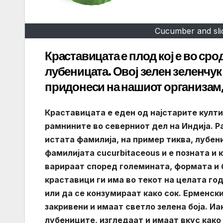
Cucumber and sli
Краставицата е плод кој е во сро
лубеницата. Овој зелен зеленчук
придонеси на нашиот организам, к
Краставицата е еден од најстарите култи
рамнините во северниот дел на Индија. Р
истата фамилија, на пример тиква, лубени
фамилијата cucurbitaceous и е позната и 
варираат според големината, формата и б
краставици ги има во текот на целата год
или да се конзумираат како сок. Ерменски
закривени и имаат светло зелена боја. Иа
лубениците, изгледаат и имаат вкус како