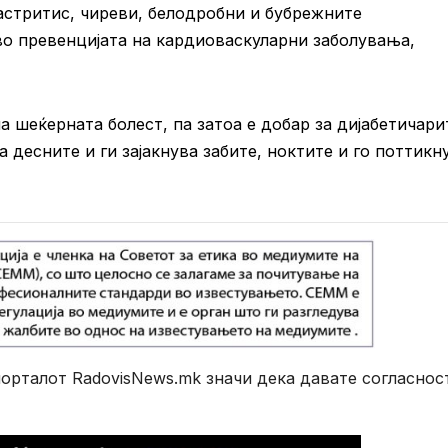
гастритис, чиреви, белодробни и бубрежните
во превенцијата на кардиоваскуларни заболувања,
 шеќерната болест, па затоа е добар за дијабетичари
а десните и ги зајакнува забите, ноктите и го поттикн
рталот RadovisNews.mk значи дека давате согласнос