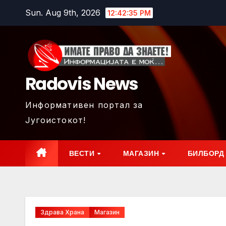
Skip
Sun. Aug 9th, 2026
12:42:37 PM
to
content
Radovis News
Информативен портал за
Југоистокот!
ВЕСТИ
МАГАЗИН
БИЛБОРД
Здрава Храна
Магазин