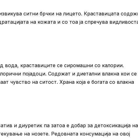
извикува ситни брчки на лицето. Краставицата содрж
ратацијата на кожата и со тоа ја спречува видливост
 од вода, краставиците се сиромашни со калории.
лорични појадоци. Содржат и диетални влакна кои се
аат чувство на ситост. Храна која е богата со влакна
атив и диуретик па затоа е добар за детоксикација на
екување на нозете. Редовната консумација на овој