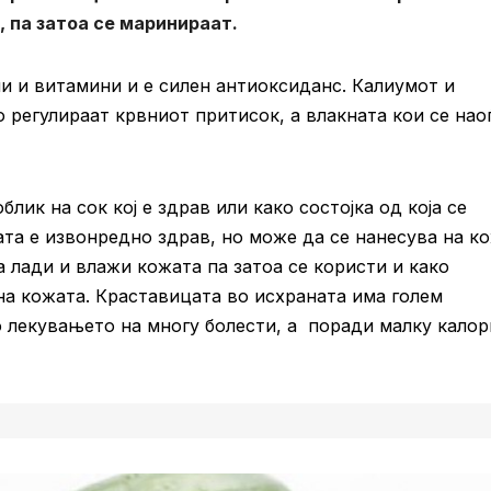
, па затоа се маринираат.
ми и витамини и е силен антиоксиданс. Калиумот и
го регулираат крвниот притисок, а влакната кои се нао
блик на сок кој е здрав или како состојка од која се
ата е извонредно здрав, но може да се нанесува на к
ја лади и влажи кожата па затоа се користи и како
 на кожата. Краставицата во исхраната има голем
о лекувањето на многу болести, а поради малку кало