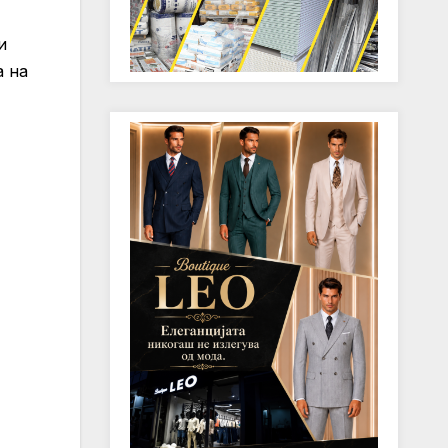
и
а на