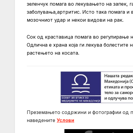
зеленчук помага во лекувањето на запек, 
заболувања,артритис. Исто така помага и 
мозочниот удар и некои видови на рак.
Сок од краставица помага во регулирање на
Одлична е храна која ги лекува болестите н
растењето на косата.
Преземањето содржини и фотографии од по
нaведените
Услови