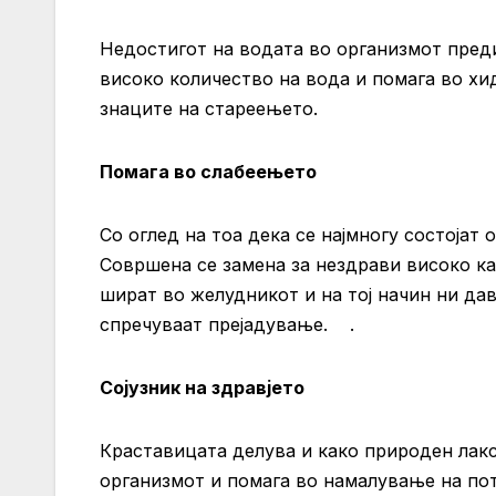
Недостигот на водата во организмот пред
високо количество на вода и помага во хид
знаците на стареењето.
Помага во слабеењето
Со оглед на тоа дека се најмногу состојат
Совршена се замена за нездрави високо ка
шират во желудникот и на тој начин ни дав
спречуваат прејадување. .
Сојузник на здравјето
Краставицата делува и како природен лакс
организмот и помага во намалување на пот