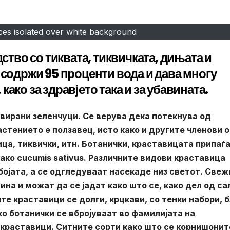
ces isolated over white background
дство со тиквата, тиквичката, дињата и
 содржи 95 проценти вода и дава многу
ако за здравјето така и за убавината.
вирани зеленчуци. Се верува дека потекнува од
астението е ползавец, исто како и другите членови 
ца, тиквички, итн. Ботанички, краставицата припаѓа
како cucumis sativus. Различните видови краставица
ојата, а се одгледуваат насекаде низ светот. Свеж
ина и можат да се јадат како што се, како дел од са
те краставици се долги, крцкави, со тенки набори, 
ко ботанички се вбројуваат во фамилијата на
 краставици. Ситните сорти како што се корнишонит