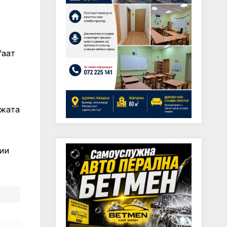
ѓаат
ожата
рии