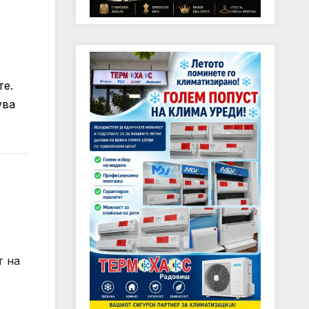
те.
ува
т на