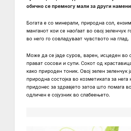
обично се премногу мали за други намени
Богата е со минерали, природна сол, ензи
манганот кои се наоѓаат во овој зеленчук 
во него го совладуваат чувството на глад.
Може да се јаде суров, варен, исцеден во о
прават сосови и супи. Сокот од краставиц
како природен тоник. Овој зелен зеленчук 
природна состојка во козметиката за нега
придонес за здравјето затоа што помага в
одличен е сојузник во слабеењето.