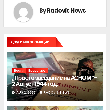
By
Radovis News
Други информации...
Вести
Времеплов
„Првото заседание на АСНОМ“-
2 Август 1944 год.
AUG 2, 2026
RADOVIS NEWS