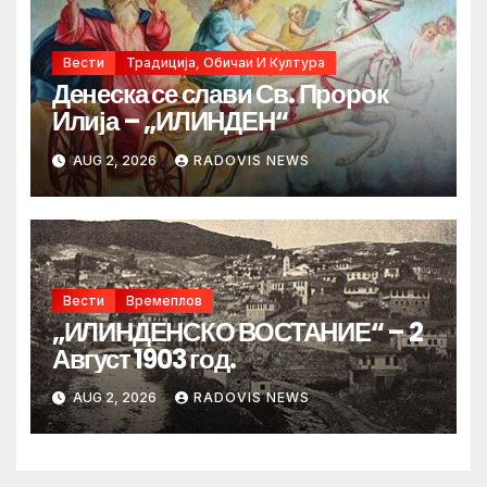
Вести
Традиција, Обичаи И Култура
Денеска се слави Св. Пророк
Илија – „ИЛИНДЕН“
AUG 2, 2026
RADOVIS NEWS
Вести
Времеплов
„ИЛИНДЕНСКО ВОСТАНИЕ“ – 2
Август 1903 год.
AUG 2, 2026
RADOVIS NEWS