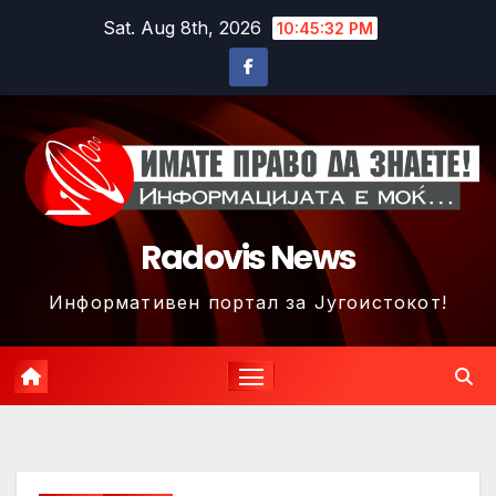
Skip
Sat. Aug 8th, 2026
10:45:34 PM
to
content
Radovis News
Информативен портал за Југоистокот!