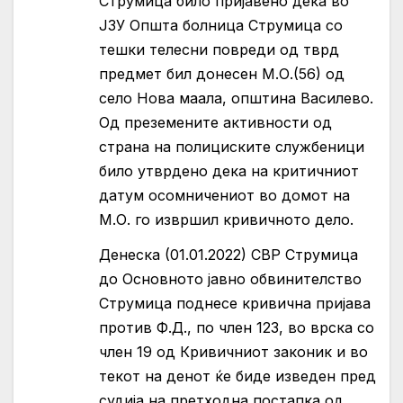
Струмица било пријавено дека во
ЈЗУ Општа болница Струмица со
тешки телесни повреди од тврд
предмет бил донесен М.О.(56) од
село Нова маала, општина Василево.
Од преземените активности од
страна на полициските службеници
било утврдено дека на критичниот
датум осомничениот во домот на
М.О. го извршил кривичното дело.
Денеска (01.01.2022) СВР Струмица
до Основното јавно обвинителство
Струмица поднесе кривична пријава
против Ф.Д., по член 123, во врска со
член 19 од Кривичниот законик и во
текот на денот ќе биде изведен пред
судија на претходна постапка од