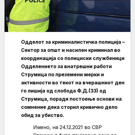
Одделот за криминалистичка полиција –
Сектор за општ и насилен криминал во
координација со полициски службеници
Одделението за внатрешни работи
Струмица по преземени мерки и
активности во текот на вчерашниот ден
го лишија од слобода Ф.Д.(33) од
Струмица, поради постоење основи на
сомнение дека сторил кривично дело
обид за убиство.
Имено, на 24.12.2021 во СВР