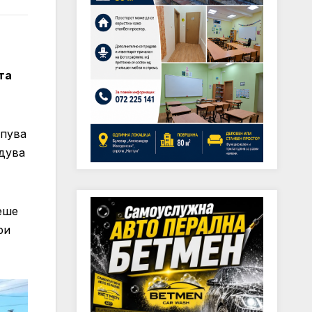
та
апува
адува
еше
ри