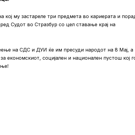
на кој му застареле три предмета во кариерата и пора
ред Судот во Стразбур со цел ставање крај на
ење на СДС и ДУИ ќе им пресуди народот на 8 Мај, а
за економскиот, социјален и национален пустош кој г
ење!