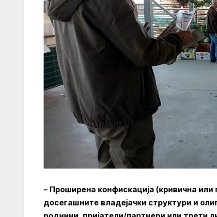
– Проширена конфискација (кривична или 
досегашните владејачки структури и олига
роднини, пријатели/партнери или трети л