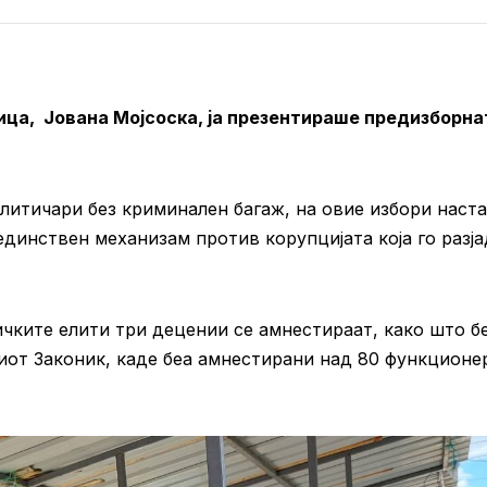
ица, Јована Мојсоска, ја презентираше предизборна
олитичари без криминален багаж, на овие избори наст
единствен механизам против корупцијата која го разј
чките елити три децении се амнестираат, како што б
иот Законик, каде беа амнестирани над 80 функционе