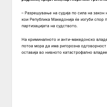
– Разрешување на судија по сила на закон 
кои Република Македонија ќе изгуби спор п
партизацијата на судството.
На криминалното и анти-македонско владе
потоа мора да има ригорозна одговорност 
оставија во нивното катастрофално владе