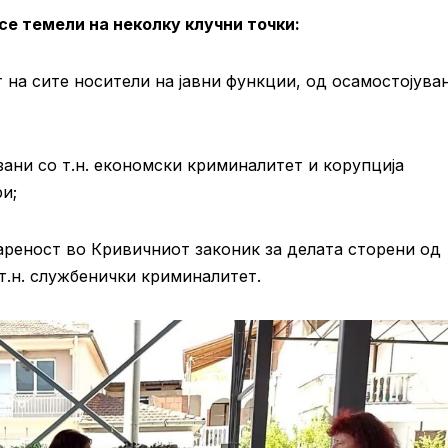
е темели на неколку клучни точки:
т на сите носители на јавни функции, од осамостојув
ани со т.н. економски криминалитет и корупција
и;
ареност во Кривичниот законик за делата сторени од
т.н. службенички криминалитет.