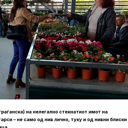
граѓанска) на нелегално стекнатиот имот на
рси – не само од нив лично, туку и од нивни блиски
ица.