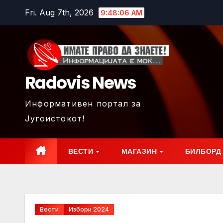
Skip
Fri. Aug 7th, 2026
9:48:08 AM
to
content
Radovis News
Информативен портал за
Југоистокот!
ВЕСТИ
МАГАЗИН
БИЛБОРД
Вести
Избори 2024