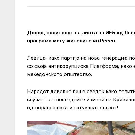
Денес, носителот на листа на ИЕ5 од Лев
програма меѓу жителите во Ресен.
Левица, како партија на нова генерација п
со своја антикорупциска Платформа, како 
македонското општество.
Народот доволно беше сведок како полити
случајот со последните измени на Кривичн
од поранешната и актуелната власт!