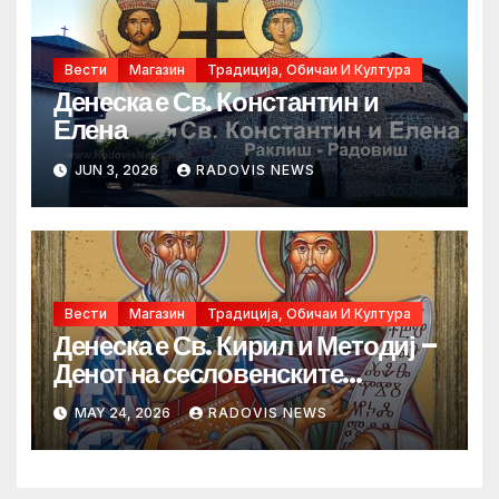
Вести
Магазин
Традиција, Обичаи И Култура
Денеска е Св. Константин и
Елена
JUN 3, 2026
RADOVIS NEWS
Вести
Магазин
Традиција, Обичаи И Култура
Денеска е Св. Кирил и Методиј –
Денот на сесловенските
просветители
MAY 24, 2026
RADOVIS NEWS