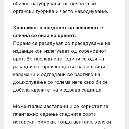
обилно наѓубрување на почвата со
органски ѓубрива и често наводнување.
Хранливата вредност на лешникот е
слична со онаа на оревот.
Порано се расадувал со пресадување на
изданци кои излегуваат од кореновиот
врат. Во последниве години се оди на
расадничко производство на лешници
калемени и одгледани во растило на
дошколување со голема нега како би се
добила квалитетна и здрава садница.
Моментално застапени и се користат за
плантажно садење следните сорти:
истарски, римски, тонда џентаил, халски