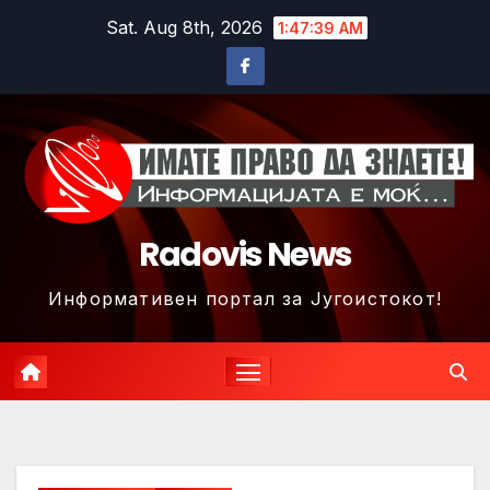
Skip
Sat. Aug 8th, 2026
1:47:41 AM
to
content
Radovis News
Информативен портал за Југоистокот!