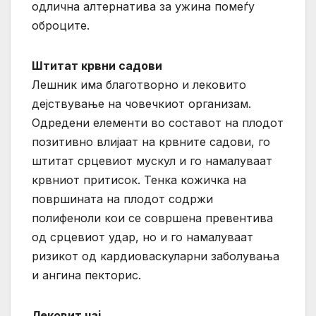
одлична алтернатива за ужина помеѓу
оброците.
Штитат крвни садови
Лешник има благотворно и лековито
дејствување на човечкиот организам.
Одредени елементи во составот на плодот
позитивно влијаат на крвните садови, го
штитат срцевиот мускул и го намалуваат
крвниот притисок. Тенка кожичка на
површината на плодот содржи
полифеноли кои се совршена превентива
од срцевиот удар, но и го намалуваат
ризикот од кардиоваскуларни заболувања
и ангина пекторис.
Лековит чај