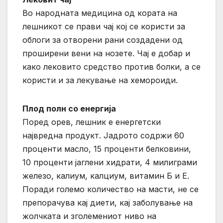
Во народната медицина од кората на
лешникот се прави чај кој се користи за
облоги за отворени рани создадени од
проширени вени на нозете. Чај е добар и
како лековито средство против болки, а се
користи и за лекување на хемороиди.
Плод полн со енергија
Поред орев, лешник е енергетски
највредна продукт. Јадрото содржи 60
проценти масло, 15 проценти белковини,
10 проценти јаглени хидрати, 4 милиграми
железо, калиум, калциум, витамин Б и Е.
Поради големо количество на масти, не се
препорачува кај диети, кај заболување на
жолчката и зголемениот ниво на