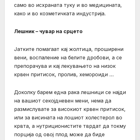
само во исхраната туку и во медицината,
како и во козметичката индустрија.
Лешник – чувар на срцето
Јатките помагаат кај жолтица, проширени
вени, воспаление на белите дробови, а се
препорачува и кај лекувањето на низок
крвен притисок, пролив, хемороиди …
Доколку барем една рака лешници се најди
на вашиот секојдневен мени, нема да
размислувате за високиот крвен притисок,
или за висината на лошиот холестерол во
крвта, а нутриционистите тврдат да токму
порција од овој плод може да биде