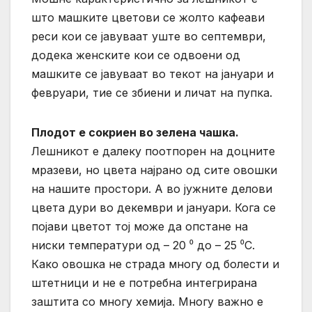
што машките цветови се жолто кафеави
реси кои се јавуваат уште во септември,
додека женските кои се одвоени од
машките се јавуваат во текот на јануари и
февруари, тие се збиени и личат на пупка.
Плодот е сокриен во зелена чашка.
Лешникот е далеку поотпорен на доцните
мразеви, но цвета најрано од сите овошки
на нашите простори. А во јужните делови
цвета дури во декември и јануари. Кога се
појави цветот тој може да опстане на
ниски температури од – 20 ⁰ до – 25 ⁰C.
Како овошка не страда многу од болести и
штетници и не е потребна интегрирана
заштита со многу хемија. Многу важно е