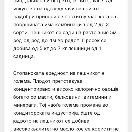
џин, давиана и негрето, јаглито, хале. Од
искуство на одгледувачи лешникот
најдобри приноси се постигнуваат кога на
површината има комбинација од 2 до 3
сорти. Лешникот се сади на растојание 5м
ред од ред до 4м во редот. Просек се
добива од 5 кг до 7 кг лешници од 1
садница.
Стопанската вредност на лешникот е
голема. Плодот претставува
концентрирано и високо калорично овошје
богато со масти, белковини, витамини и
минерали. Тој наоѓа голема промена во
кондиторската индустрија. Уште од
јадрото на лешникот се добива
висококвалитетно масло кое се користи не