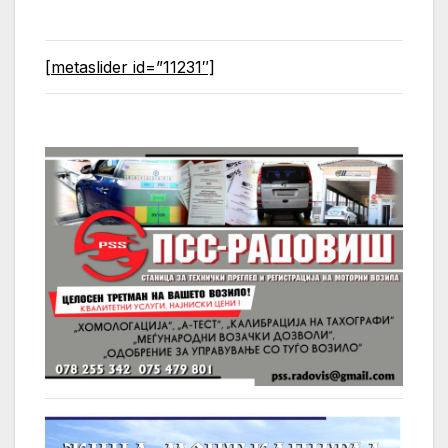
[metaslider id=”11231″]