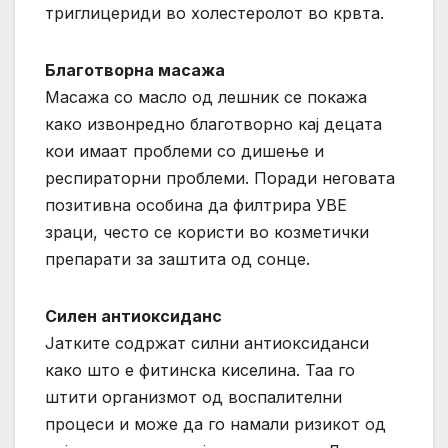
триглицериди во холестеролот во крвта.
Благотворна масажа
Масажа со масло од лешник се покажа
како извонредно благотворно кај децата
кои имаат проблеми со дишење и
респираторни проблеми. Поради неговата
позитивна особина да филтрира УВЕ
зраци, често се користи во козметички
препарати за заштита од сонце.
Силен антиоксиданс
Јатките содржат силни антиоксиданси
како што е фитинска киселина. Таа го
штити организмот од воспалителни
процеси и може да го намали ризикот од