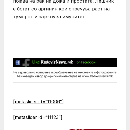
појава на рак на дојка и простата. Лешник
е богат со аргинин кои спречува раст на
туморот и зајакнува имунитет.
[metaslider id=”11006″]
[metaslider id=”11123″]