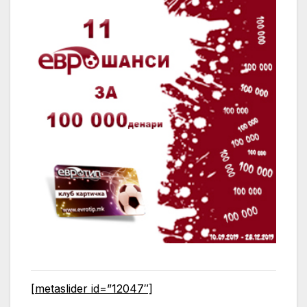
[metaslider id=”12047″]