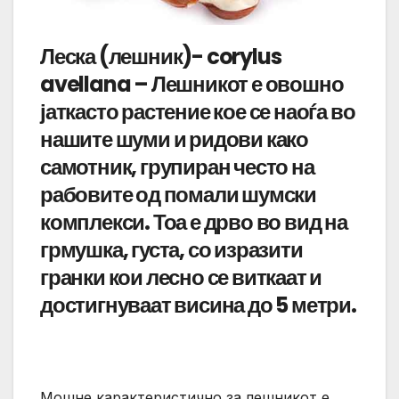
Леска (лешник)- corylus
avellana – Лешникот е овошно
јаткасто растение кое се наоѓа во
нашите шуми и ридови како
самотник, групиран често на
рабовите од помали шумски
комплекси. Тоа е дрво во вид на
грмушка, густа, со изразити
гранки кои лесно се виткаат и
достигнуваат висина до 5 метри.
Мошне карактеристично за лешникот е