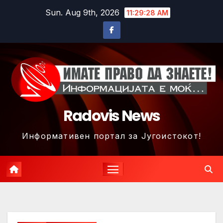
Skip
Sun. Aug 9th, 2026
11:29:31 AM
to
content
Radovis News
Информативен портал за Југоистокот!