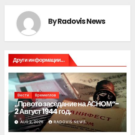
By
Radovis News
Други информации...
Вести
Времеплов
„Првото заседание на АСНОМ“-
2 Август 1944 год.
AUG 2, 2026
RADOVIS NEWS