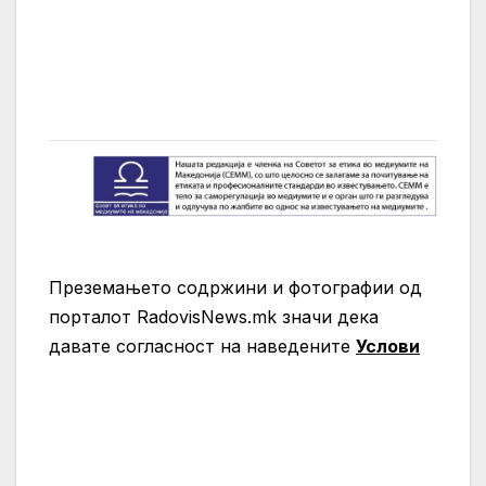
Преземањето содржини и фотографии од
порталот RadovisNews.mk значи дека
давате согласност на нaведените
Услови