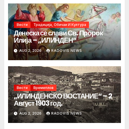
Вести
Традиција, Обичаи И Култура
Денеска се слави Св. Пророк
Илија – „ИЛИНДЕН“
AUG 2, 2026
RADOVIS NEWS
Вести
Времеплов
„ИЛИНДЕНСКО ВОСТАНИЕ“ – 2
Август 1903 год.
AUG 2, 2026
RADOVIS NEWS