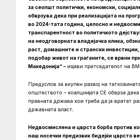
за сеопшт политички, економски, социјале
обврзува дека при реализацијата на про
во 2024-тата година, целосно и недвосм
транспарентност во политичкото дејству
на неодговорната владејачка клика, обзн
раст, домашните и странски инвестиции, 
подобар живот на граѓаните, се врвни при
Македонија“ –
изјави претседателот на В
Предуслов за вкупен развој на татковинат
општеството – коалциијата СЕ обврза дек
правната држава кои треба да ја вратат р
државната власт.
Недвосмислена и цврста борба против ко
наш носечки предизвик бидејќи цврсто в