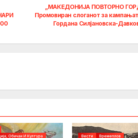
„МАКЕДОНИЈА ПОВТОРНО ГОР
НАРИ
Промовиран слоганот за кампањат
000
Гордана Силјановска-Давко
ија, Обичаи И Култура
Вести
Времеплов