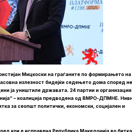
Христијан Мицкоски на граѓаните по формирањето на
масовна излезност бидејќи седењето дома според не
дини ја уништиле државата. 24 партии и организации
онија“ – коалиција предводена од ВМРО-ДПМНЕ. Нив
итка за сеопшт политички, економски, социјален и
ред кои е исправена Република Македонија во битк