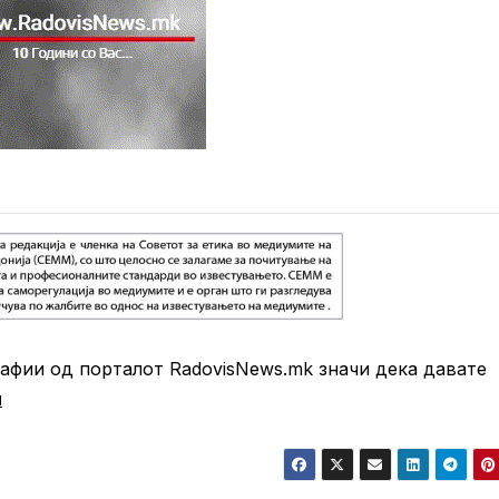
фии од порталот RadovisNews.mk значи дека давате
и