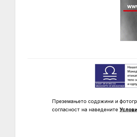
Преземањето содржини и фотогра
согласност на нaведените
Услов