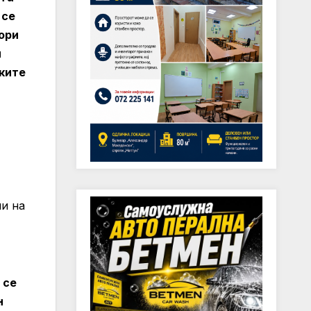
 се
ори
и
ките
ии на
 се
н