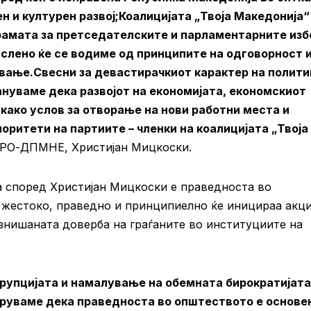
н и културен развој;Коалицијата „Твоја Македонија“
грамата за претседателските и парламентарните изб
ислено ќе се водиме од принципите на одговорност 
вање.Свесни за девастирачкиот карактер на полити
ануваме дека развојот на економијата, економскиот
како услов за отворање на нови работни места и
оритети на партиите – членки на коалицијата „Твоја
МРО-ДПМНЕ, Христијан Мицкоски.
а според Христијан Мицкоски е праведноста во
а жестоко, праведно и принципиелно ќе иницираа акц
азнишаната доверба на граѓаните во институциите на
рупцијата и намалување на обемната бирократијата
еруваме дека праведноста во општеството е основе