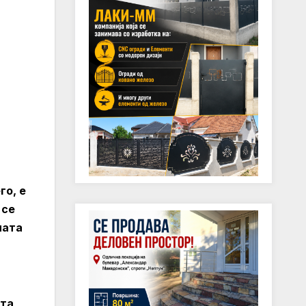
го, е
 се
ната
ата