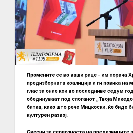
Промените се во ваши раце – им порача 
предизборната коалиција и ги повика на 
глас за оние кои во последниве седум го
обединуваат под слоганот „Твоја Макед
битка, како што рече Мицкоски, ќе биде б
културен развој.
Свесни за сериозноста на предизвиците п