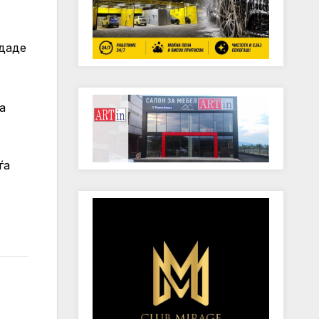
даде
а
ѓа