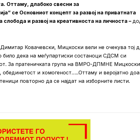
та. Оттаму, длабоко свесни за
ија“ се Основниот концепт за развој на приватната
 слобода и развој на креативноста на личноста –
до
Димитар Ковачевски, Мицкоски вели не очекува тој д
сно било дека на меѓупартиски состаноци СДСМ си
азот. За пратеничката група на ВМРО-ДПМНЕ Мицкоски
 обединетост и хомогеност…..Оттаму и веројатно доа
атеници повторно да се најдат на изборните листи.