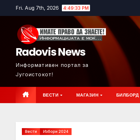
Skip
Fri. Aug 7th, 2026
4:49:35 PM
to
content
Radovis News
Информативен портал за
Југоистокот!
ВЕСТИ
МАГАЗИН
БИЛБОРД
Вести
Избори 2024