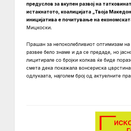
предуслов за вкупен развој на татковина
истакнатото, коалицијата „Твоја Македон
иницијатива е почитување на економската
Мицкоски.
Прашан за непоколебливиот оптимизам на 
развее бело знаме и да се предаде, но ја
лицитирале со бројки колкав ќе биде пор
смета дека покажала вонсериска цврстина,
одлукаата, најголем број од актуелните пр