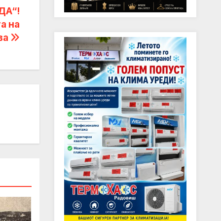
ДА“!
а на
ва