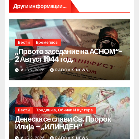
Други информации...
Вести
Времеплов
„Првото заседание на АСНОМ“-
2 Август 1944 год.
AUG 2, 2026
RADOVIS NEWS
Вести
Традиција, Обичаи И Култура
Денеска се слави Св. Пророк
Илија – „ИЛИНДЕН“
AUG 2, 2026
RADOVIS NEWS