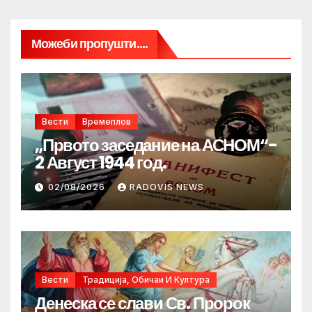
Можеби пропушти....
Вести
Времеплов
„Првото заседание на АСНОМ“-
2 Август 1944 год.
02/08/2026
RADOVIS NEWS
Вести
Традиција, Обичаи И Култура
Денеска се слави Св. Пророк