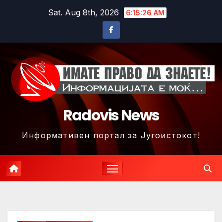
Skip
Sat. Aug 8th, 2026
6:15:28 AM
to
content
Radovis News
Информативен портал за Југоистокот!