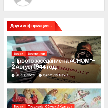
Други информации...
Вести
Времеплов
„Првото заседание на АСНОМ“-
2 Август 1944 год.
AUG 2, 2026
RADOVIS NEWS
Вести
Традиција, Обичаи И Култура