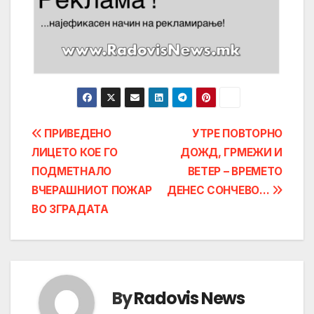
Post
ПРИВЕДЕНО
УТРЕ ПОВТОРНО
ЛИЦЕТО КОЕ ГО
ДОЖД, ГРМЕЖИ И
navigation
ПОДМЕТНАЛО
ВЕТЕР – ВРЕМЕТО
ВЧЕРАШНИОТ ПОЖАР
ДЕНЕС СОНЧЕВО…
ВО ЗГРАДАТА
By
Radovis News