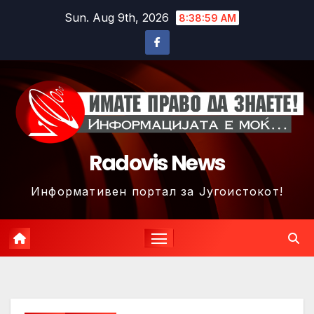
Skip
Sun. Aug 9th, 2026
8:39:02 AM
to
content
Radovis News
Информативен портал за Југоистокот!