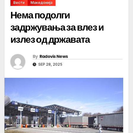
Вести
Македонија
Нема подолги
задржувања за влез и
излез од државата
By
Radovis News
SEP 28, 2025