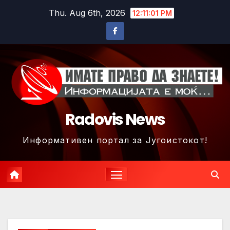
Skip
Thu. Aug 6th, 2026
12:11:04 PM
to
content
Radovis News
Информативен портал за Југоистокот!