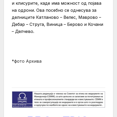
и клисурите, каде има можност од појава
на одрони. Ова посебно се однесува за
делниците Катланово – Велес, Маврово –
Дебар – Струга, Виница – Берово и Кочани
– Делчево.
*фото Архива