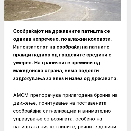
Сообраќајот на државните патишта се
одвива непречено, по влажни коловози.
Интензитетот на сообраќај на патните
правци надвор од градските средини е
умерен. На граничните премини од
македонска страна, нема подолги
задржувања за влез и излез од државата.
АМСМ препорачува прилагодена брзина на
движење, почитување на поставената
сообраќајна сигнализација и внимателно
управување со возилата, особено на
патиштата низ котлините, речните долини