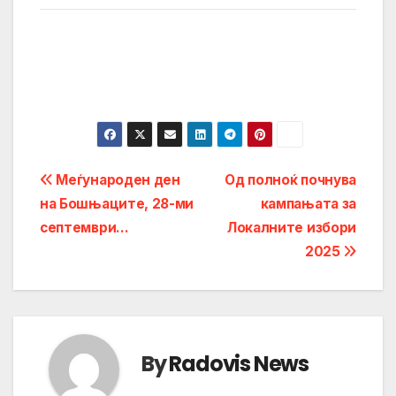
Post
Меѓународен ден
Од полноќ почнува
на Бошњаците, 28-ми
кампањата за
navigation
септември…
Локалните избори
2025
By
Radovis News