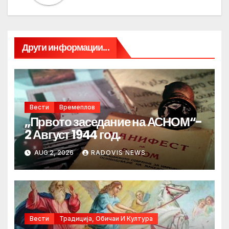
Други информации...
Вести
Времеплов
„Првото заседание на АСНОМ“-
2 Август 1944 год.
AUG 2, 2026
RADOVIS NEWS
Вести
Традиција, Обичаи И Култура