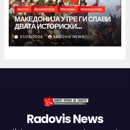
Вести
Времеплов
Магазин
Македонија
МАКЕДОНИЈА УТРЕ ГИ СЛАВИ
ДВАТА ИСТОРИСКИ
ИЛИНДЕНА!
01/08/2026
RADOVIS NEWS
Radovis News