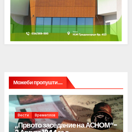
Можеби пропушти....
Вести
Времеплов
„Првото заседание на АСНОМ“-