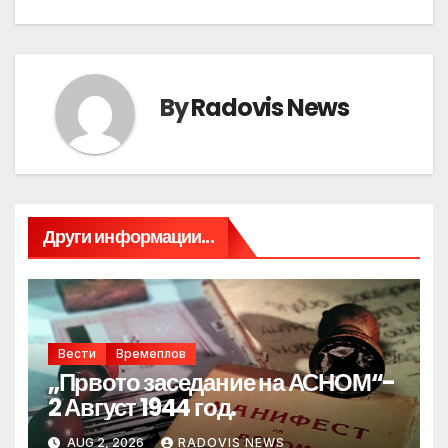
By
Radovis News
Други информации...
Вести
Времеплов
„Првото заседание на АСНОМ“-
2 Август 1944 год.
AUG 2, 2026
RADOVIS NEWS