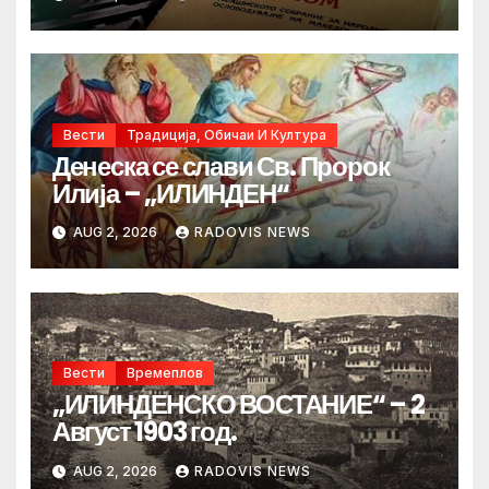
Вести
Традиција, Обичаи И Култура
Денеска се слави Св. Пророк
Илија – „ИЛИНДЕН“
AUG 2, 2026
RADOVIS NEWS
Вести
Времеплов
„ИЛИНДЕНСКО ВОСТАНИЕ“ – 2
Август 1903 год.
AUG 2, 2026
RADOVIS NEWS