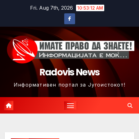
Skip
Fri. Aug 7th, 2026
10:53:15 AM
to
content
Radovis News
Информативен портал за Југоистокот!