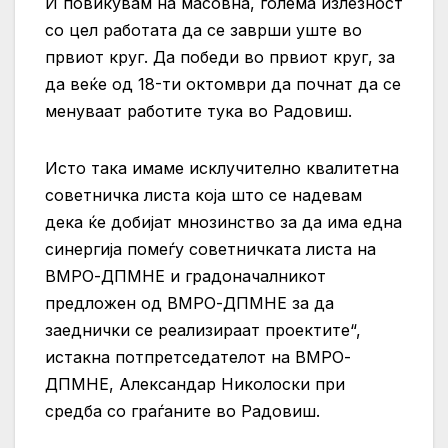
И повикувам на масовна, голема излезност
со цел работата да се заврши уште во
првиот круг. Да победи во првиот круг, за
да веќе од 18-ти октомври да почнат да се
менуваат работите тука во Радовиш.
Исто така имаме исклучително квалитетна
советничка листа која што се надевам
дека ќе добијат мнозинство за да има една
синергија помеѓу советничката листа на
ВМРО-ДПМНЕ и градоначалникот
предложен од ВМРО-ДПМНЕ за да
заеднички се реализираат проектите“,
истакна потпретседателот на ВМРО-
ДПМНЕ, Александар Николоски при
средба со граѓаните во Радовиш.