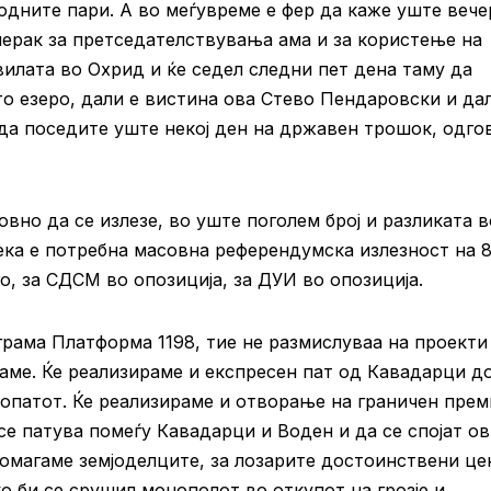
родните пари. А во меѓувреме е фер да каже уште вече
мерак за претседателствувања ама и за користење на
вилата во Охрид и ќе седел следни пет дена таму да
то езеро, дали е вистина ова Стево Пендаровски и да
да поседите уште некој ден на државен трошок, одго
овно да се излезе, во уште поголем број и разликата в
ка е потребна масовна референдумска излезност на 8
го, за СДСМ во опозиција, за ДУИ во опозиција.
грама Платформа 1198, тие не размислуваа на проекти
раме. Ќе реализираме и експресен пат од Кавадарци д
топатот. Ќе реализираме и отворање на граничен пре
 се патува помеѓу Кавадарци и Воден и да се спојат о
помагаме земјоделците, за лозарите достоинствени це
 би се срушил монополот во откупот на грозје и