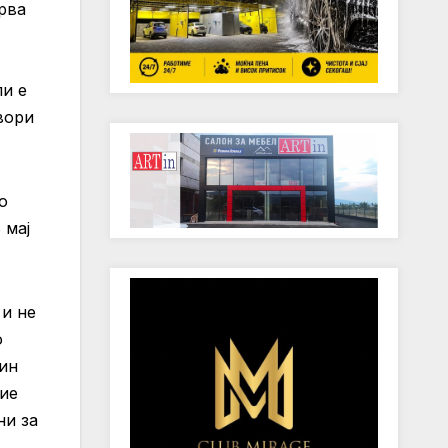
рва
ли е
вори
о
 мај
 и не
о
мин
вие
ни за