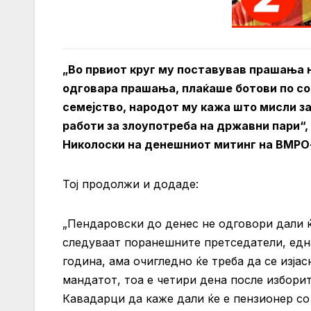
„Во првиот круг му поставував прашања 
одговара прашања, плаќаше ботови по со
семејство, народот му кажа што мисли за
работи за злоупотреба на државни пари“
Николоски на денешниот митинг на ВМР
Тој продолжи и додаде:
„Пендаровски до денес не одговори дали ќ
следуваат поранешните претседатели, една
година, ама очигледно ќе треба да се изја
мандатот, тоа е четири дена после изборит
Кавадарци да каже дали ќе е пензионер со