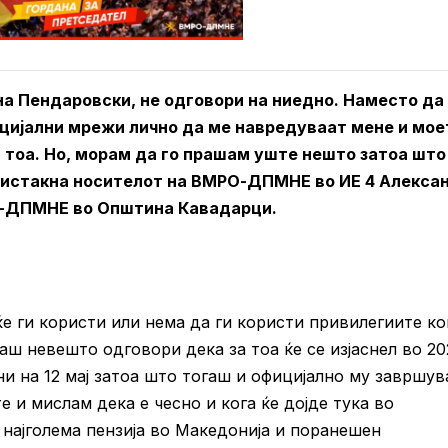
на Пендаровски, не одговори на ниедно. Наместо да
цијални мрежи лично да ме навредуваат мене и мое
 тоа. Но, морам да го прашам уште нешто затоа што
, истакна носителот на ВМРО-ДПМНЕ во ИЕ 4 Алекса
О-ДПМНЕ во Општина Кавадарци.
е ги користи или нема да ги користи привилегиите ко
ш невешто одговори дека за тоа ќе се изјаснел во 20
сни на 12 мај затоа што тогаш и официјално му завршув
е и мислам дека е чесно и кога ќе дојде тука во
 најголема пензија во Македонија и поранешен