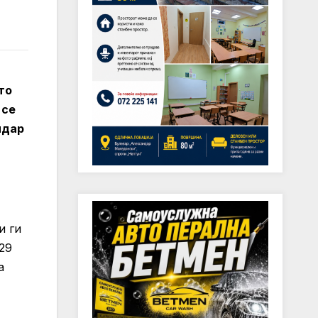
то
 се
ндар
и ги
29
а