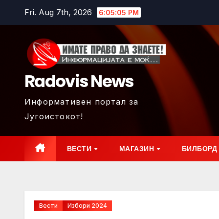
Skip
Fri. Aug 7th, 2026
6:05:07 PM
to
content
Radovis News
Информативен портал за
Југоистокот!
ВЕСТИ
МАГАЗИН
БИЛБОРД
Вести
Избори 2024