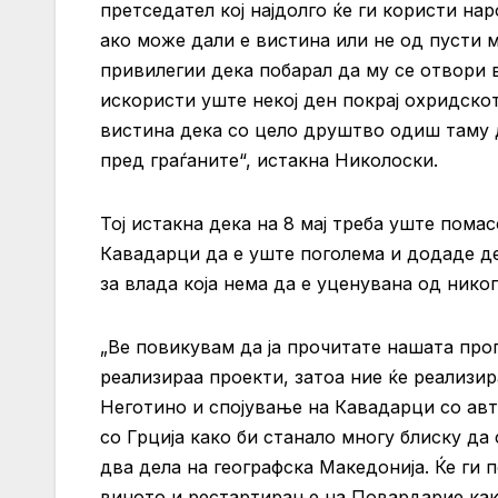
претседател кој најдолго ќе ги користи на
ако може дали е вистина или не од пусти 
привилегии дека побарал да му се отвори 
искористи уште некој ден покрај охридско
вистина дека со цело друштво одиш таму 
пред граѓаните“, истакна Николоски.
Тој истакна дека на 8 мај треба уште помас
Кавадарци да е уште поголема и додаде де
за влада која нема да е уценувана од нико
„Ве повикувам да ја прочитате нашата про
реализираа проекти, затоа ние ќе реализи
Неготино и спојување на Кавадарци со ав
со Грција како би станало многу блиску да
два дела на географска Македонија. Ќе ги 
виното и рестартирање на Повардарие како