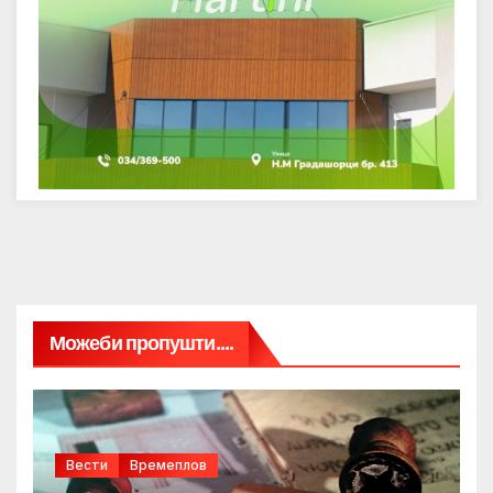
Можеби пропушти....
Вести
Времеплов