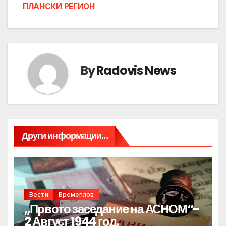
ПЛАНСКИ РЕГИОН
By
Radovis News
Други информации...
Вести
Времеплов
„Првото заседание на АСНОМ“-
2 Август 1944 год.