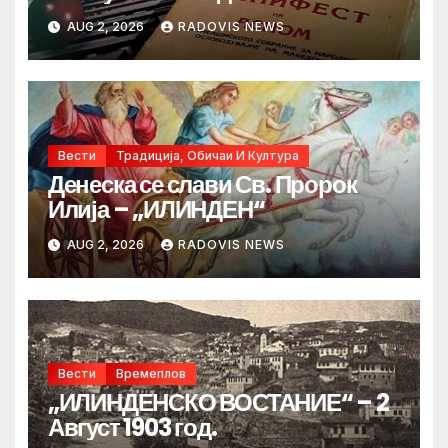
AUG 2, 2026
RADOVIS NEWS
Вести
Традиција, Обичаи И Култура
Денеска се слави Св. Пророк
Илија – „ИЛИНДЕН“
AUG 2, 2026
RADOVIS NEWS
Вести
Времеплов
„ИЛИНДЕНСКО ВОСТАНИЕ“ – 2
Август 1903 год.