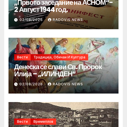
„Првото заседание на АСНОМ“-
2 Август 1944 год.
02/08/2026
RADOVIS NEWS
Вести
Традиција, Обичаи И Култура
Денеска се слави Св. Пророк
Илија – „ИЛИНДЕН“
02/08/2026
RADOVIS NEWS
Вести
Времеплов