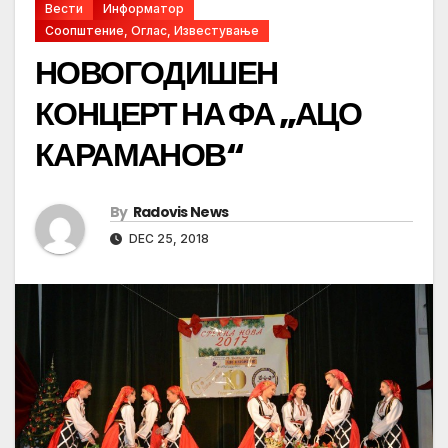
Вести
Информатор
Соопштение, Оглас, Известување
НОВОГОДИШЕН
КОНЦЕРТ НА ФА „АЦО
КАРАМАНОВ“
By
Radovis News
DEC 25, 2018