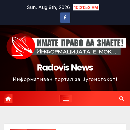
Skip
Sun. Aug 9th, 2026
10:21:55 AM
to
content
Radovis News
Информативен портал за Југоистокот!