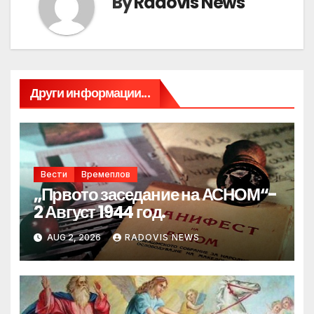
By
Radovis News
Други информации...
Вести
Времеплов
„Првото заседание на АСНОМ“-
2 Август 1944 год.
AUG 2, 2026
RADOVIS NEWS