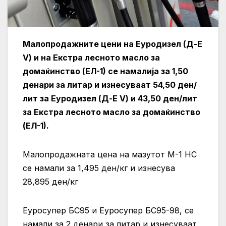
Малопродажните цени на Еуродизел (Д-Е
V) и на Екстра лесното масло за
домаќинство (ЕЛ-1)
се намалија за 1,50
денари за литар и изнесуваат 54,50 ден/
лит за Еуродизел (Д-Е V) и 43,50
ден/лит
за Екстра лесното масло за домаќинство
(ЕЛ-1).
Малопродажната цена на мазутот М-1 НС
се намали за 1,495 ден/кг и изнесува
28,895 ден/кг
Еуросупер БС95 и Еуросупер БС95-98, се
намали за 2 денари за литар и изнесуваат