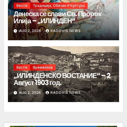
Вести
Традиција, Обичаи И Култура
Денеска се слави Св. Пророк
Илија – „ИЛИНДЕН“
AUG 2, 2026
RADOVIS NEWS
Вести
Времеплов
„ИЛИНДЕНСКО ВОСТАНИЕ“ – 2
Август 1903 год.
AUG 2, 2026
RADOVIS NEWS