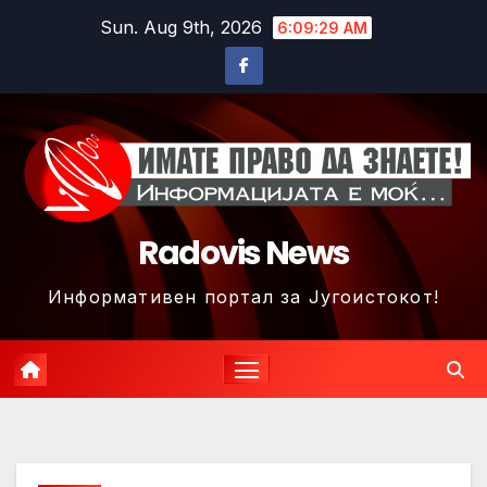
Skip
Sun. Aug 9th, 2026
6:09:32 AM
to
content
Radovis News
Информативен портал за Југоистокот!