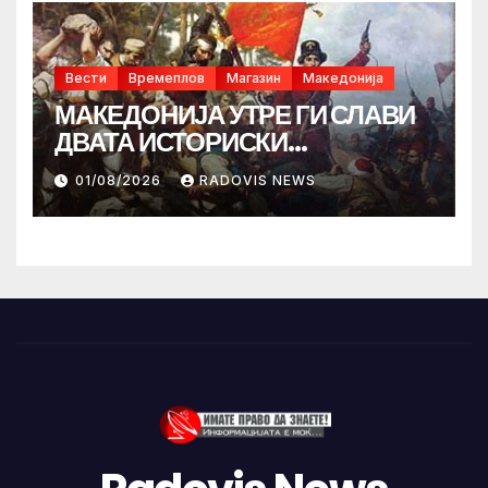
Вести
Времеплов
Магазин
Македонија
МАКЕДОНИЈА УТРЕ ГИ СЛАВИ
ДВАТА ИСТОРИСКИ
ИЛИНДЕНА!
01/08/2026
RADOVIS NEWS