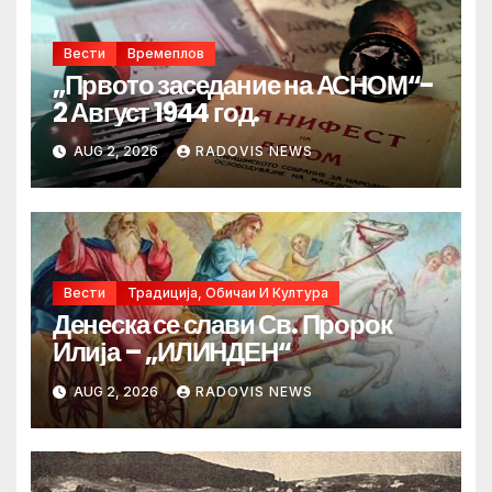
Вести
Времеплов
„Првото заседание на АСНОМ“-
2 Август 1944 год.
AUG 2, 2026
RADOVIS NEWS
Вести
Традиција, Обичаи И Култура
Денеска се слави Св. Пророк
Илија – „ИЛИНДЕН“
AUG 2, 2026
RADOVIS NEWS