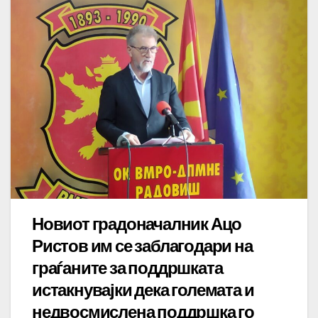
Новиот градоначалник Ацо
Ристов им се заблагодари на
граѓаните за поддршката
истакнувајки дека големата и
недвосмислена поддршка го