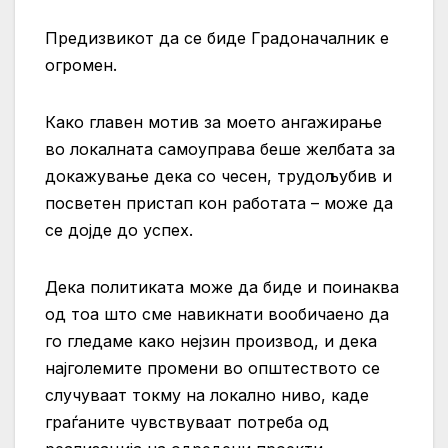
Предизвикот да се биде Градоначалник е
огромен.
Како главен мотив за моето ангажирање
во локалната самоуправа беше желбата за
докажување дека со чесен, трудољубив и
посветен пристап кон работата – може да
се дојде до успех.
Дека политиката може да биде и поинаква
од тоа што сме навикнати вообичаено да
го гледаме како нејзин производ, и дека
најголемите промени во општеството се
случуваат токму на локално ниво, каде
граѓаните чувствуваат потреба од