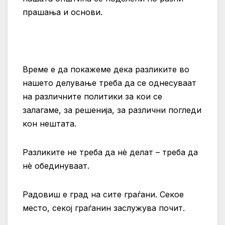
прашања и основи.
Време е да покажеме дека разликите во
нашето делување треба да се однесуваат
на различните политики за кои се
залагаме, за решенија, за различни погледи
кон нештата.
Разликите не треба да нè делат – треба да
нè обединуваат.
Радовиш е град на сите граѓани. Секое
место, секој граѓанин заслужува почит.