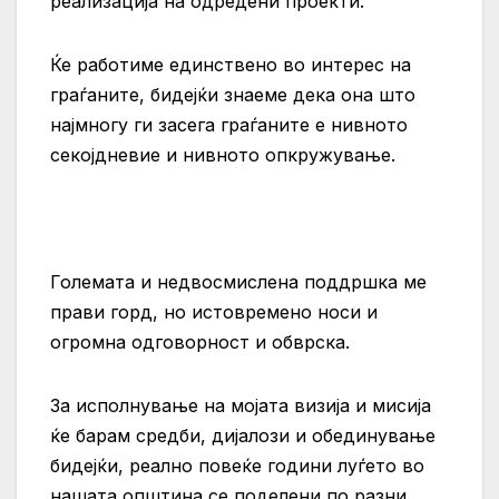
реализација на одредени проекти.
Ќе работиме единствено во интерес на
граѓаните, бидејќи знаеме дека она што
најмногу ги засега граѓаните е нивното
секојдневие и нивното опкружување.
Големата и недвосмислена поддршка ме
прави горд, но истовремено носи и
огромна одговорност и обврска.
За исполнување на мојата визија и мисија
ќе барам средби, дијалози и обединување
бидејќи, реално повеќе години луѓето во
нашата општина се поделени по разни