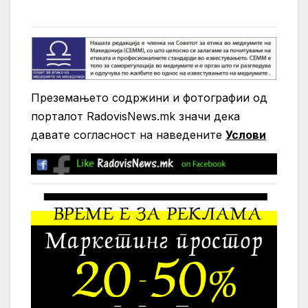
Преземањето содржини и фотографии од
порталот RadovisNews.mk значи дека
давате согласност на нaведените
Услови