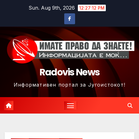
Skip
Sun. Aug 9th, 2026
12:27:14 PM
to
content
Radovis News
Информативен портал за Југоистокот!