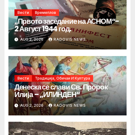
Вести
Времеплов
„Првото заседание на АСНОМ“-
2 Август 1944 год.
AUG 2, 2026
RADOVIS NEWS
Вести
Традиција, Обичаи И Култура
Денеска се слави Св. Пророк
Илија – „ИЛИНДЕН“
AUG 2, 2026
RADOVIS NEWS