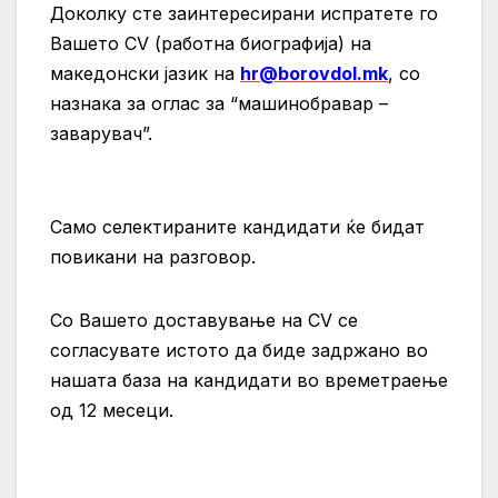
Доколку сте заинтересирани испратете го
Вашето CV (работна биографија) на
македонски јазик на
hr@borovdol.mk
, со
назнака за оглас за “машинобравар –
заварувач”.
Само селектираните кандидати ќе бидат
повикани на разговор.
Со Вашето доставување на CV се
согласувате истото да биде задржано во
нашата база на кандидати во времетраење
од 12 месеци.