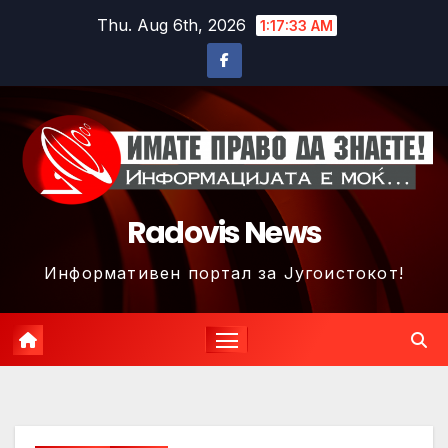
Skip
Thu. Aug 6th, 2026
1:17:35 AM
to
content
Radovis News
Информативен портал за Југоистокот!