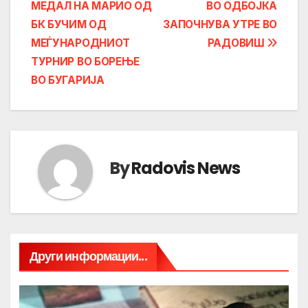
МЕДАЛ НА МАРИО ОД
ВО ОДБОЈКА
navigation
БК БУЧИМ ОД
ЗАПОЧНУВА УТРЕ ВО
МЕЃУНАРОДНИОТ
РАДОВИШ
ТУРНИР ВО БОРЕЊЕ
ВО БУГАРИЈА
By
Radovis News
Други информации...