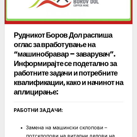
Рудникот Боров Дол распиша
оглас за вработување на
“машинобравар – заварувач”.
Информирајте се подетално за
работните задачи и потребните
квалификации, како и начинот на
аплицирање:
РАБОТНИ ЗАДАЧИ
:
Замена на машински склопови –
потсклопови на витални делови на