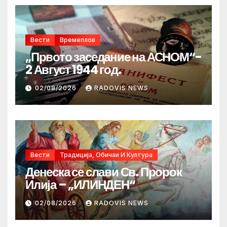
Вести
Времеплов
„Првото заседание на АСНОМ“-
2 Август 1944 год.
02/08/2026
RADOVIS NEWS
Вести
Традиција, Обичаи И Култура
Денеска се слави Св. Пророк
Илија – „ИЛИНДЕН“
02/08/2026
RADOVIS NEWS