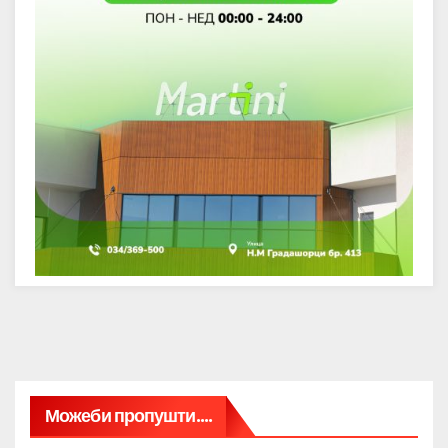
Можеби пропушти....