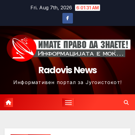
Skip
Fri. Aug 7th, 2026
6:01:34 AM
to
content
Radovis News
Информативен портал за Југоистокот!