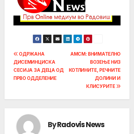
Post
ОДРЖАНА
АМСМ: ВНИМАТЕЛНО
ДИСЕМИНЦИСКА
ВОЗЕЊЕ НИЗ
navigation
СЕСИЈА ЗА ДЕЦА ОД
КОТЛИНИТЕ, РЕЧНИТЕ
ПРВО ОДДЕЛЕНИЕ
ДОЛИНИ И
КЛИСУРИТЕ
By
Radovis News