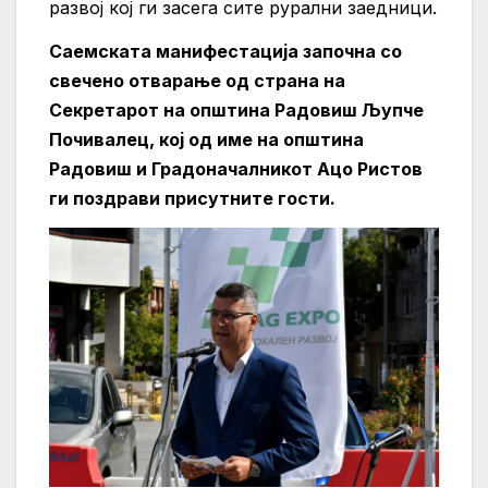
развој кој ги засега сите рурални заедници.
Саемската манифестација започна со
свечено отварање од страна на
Секретарот на општина Радовиш Љупче
Почивалец, кој од име на општина
Радовиш и Градоначалникот Ацо Ристов
ги поздрави присутните гости.