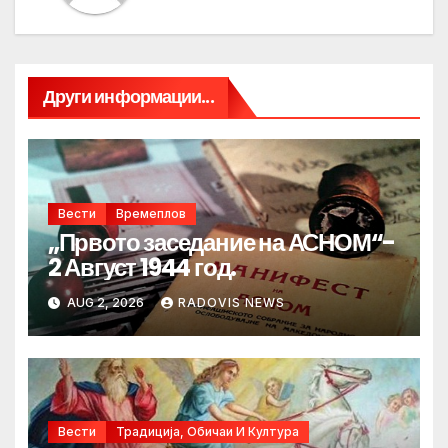
Други информации...
Вести
Времеплов
„Првото заседание на АСНОМ“-
2 Август 1944 год.
AUG 2, 2026
RADOVIS NEWS
Вести
Традиција, Обичаи И Култура