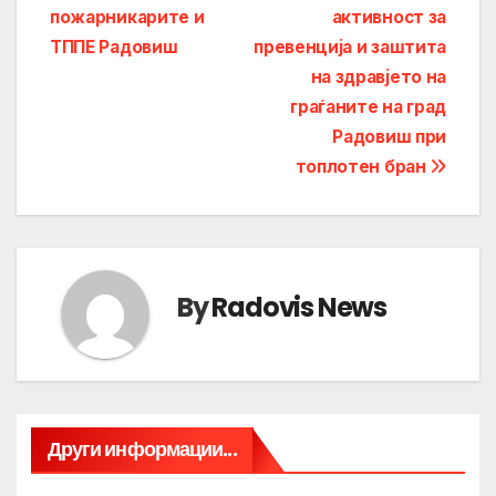
пожарникарите и
активност за
navigation
ТППЕ Радовиш
превенција и заштита
на здравјето на
граѓаните на град
Радовиш при
топлотен бран
By
Radovis News
Други информации...