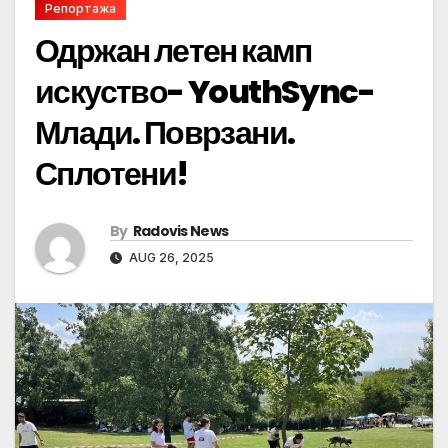
Репортажа
Одржан летен камп
искуство- YouthSync-
Млади. Поврзани.
Сплотени!
By
Radovis News
AUG 26, 2025