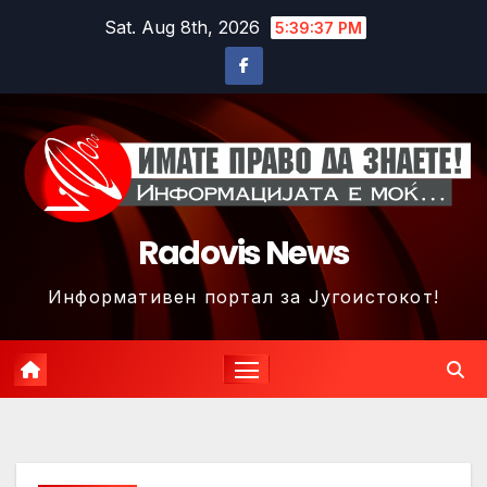
Skip
Sat. Aug 8th, 2026
5:39:40 PM
to
content
Radovis News
Информативен портал за Југоистокот!