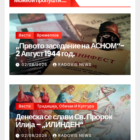
Можеби пропушти....
Вести
Времеплов
„Првото заседание на АСНОМ“-
2 Август 1944 год.
02/08/2026
RADOVIS NEWS
Вести
Традиција, Обичаи И Култура
Денеска се слави Св. Пророк
Илија – „ИЛИНДЕН“
02/08/2026
RADOVIS NEWS