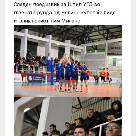
Следен предизвик за Штип УГД во
главната рунда од Челинџ купот ќе биде
италијанскиот тим Милано.