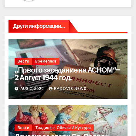
Други информации...
Вести
Времеплов
„Првото заседание на АСНОМ“-
2 Август 1944 год.
AUG 2, 2026
RADOVIS NEWS
Вести
Традиција, Обичаи И Култура