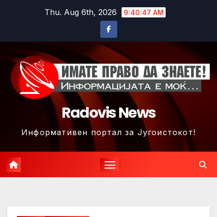
Skip
Thu. Aug 6th, 2026
9:40:50 AM
to
content
Radovis News
Информативен портал за Југоистокот!