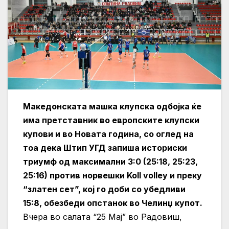
Македонската машка клупска одбојка ќе
има претставник во европските клупски
купови и во Новата година, со оглед на
тоа дека Штип УГД запиша историски
триумф од максимални 3:0 (25:18, 25:23,
25:16) против норвешки Koll volley и преку
“златен сет”, кој го доби со убедливи
15:8, обезбеди опстанок во Челинџ купот.
Вчера во салата “25 Мај” во Радовиш,