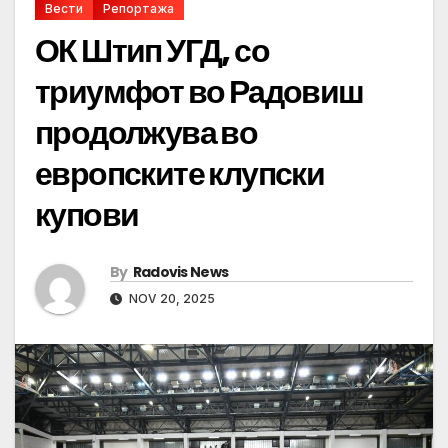
Вести
Репортажа
ОК Штип УГД, со
триумфот во Радовиш
продолжува во
европските клупски
купови
By
Radovis News
NOV 20, 2025