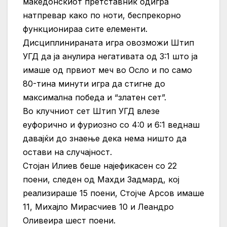
македонскиот претставник одигра
натпревар како по ноти, беспрекорно
функционираа сите елементи.
Дисциплинираната игра овозможи Штип
УГД да ја анулира негативата од 3:1 што ја
имаше од првиот меч во Осло и по само
80-тина минути игра да стигне до
максимална победа и “златен сет”.
Во клучниот сет Штип УГД влезе
еуфорично и фуриозно со 4:0 и 6:1 веднаш
давајќи до знаење дека нема ништо да
остави на случајност.
Стојан Илиев беше најефикасен со 22
поени, следен од Махди Задмард, кој
реализираше 15 поени, Стојче Арсов имаше
11, Михајло Мирасчиев 10 и Леандро
Оливеира шест поени.