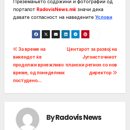
Преземањето содржини и фотографии од
порталот
RadovisNews.mk
значи дека
давате согласност на нaведените
Услови
Post
За време на
Центарот за развој на
викендот ќе
Југоисточниот
navigation
продолжи врнежливо
плански регион со нов
време, од понеделник
директор
постудено…
By
Radovis News