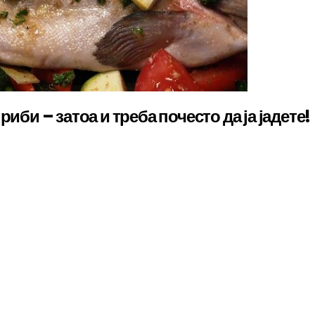
иби – затоа и треба почесто да ја јадете!