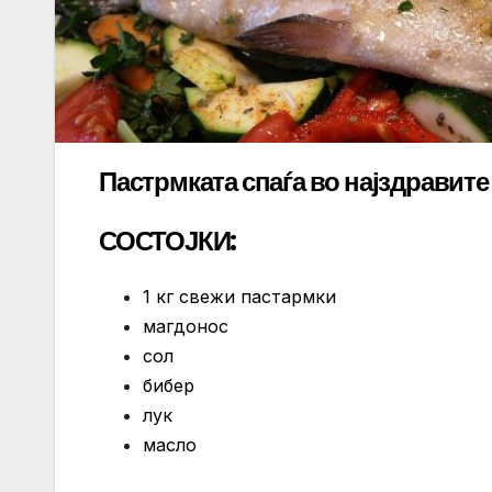
Пастрмката спаѓа во најздравите р
СОСТОЈКИ:
1 кг свежи пастармки
магдонос
сол
бибер
лук
масло