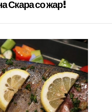
а Скара со жар!