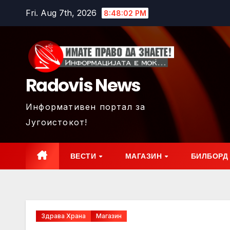
Skip
Fri. Aug 7th, 2026
8:48:04 PM
to
content
Radovis News
Информативен портал за
Југоистокот!
ВЕСТИ
МАГАЗИН
БИЛБОРД
Здрава Храна
Магазин