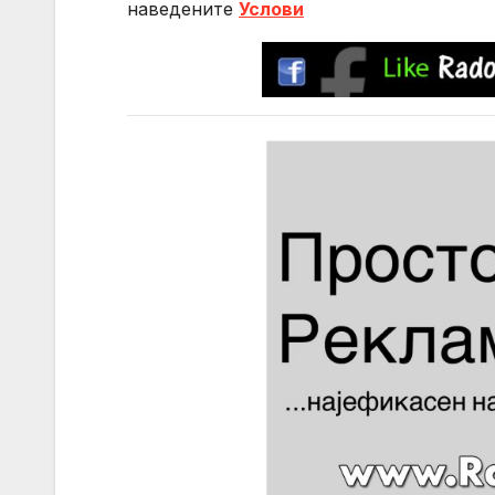
нaведените
Услови