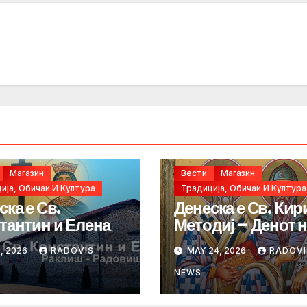
Магазин
Вести
Магазин
ија, Обичаи И Култура
Традиција, Обичаи И Култура
ска е Св.
Денеска е Св. Кир
тантин и Елена
Методиј – Денот 
сесловенските
, 2026
RADOVIS
MAY 24, 2026
RADOVI
просветители
NEWS