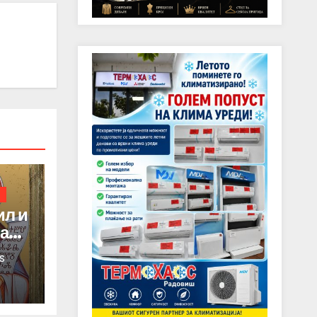
ил и
на
S