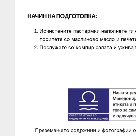
НАЧИН НА ПОДГОТОВКА:
Исчистените пастармки наполнете ги с
посипете со маслиново масло и печете
Послужете со компир салата и уживајт
Преземањето содржини и фотографии од