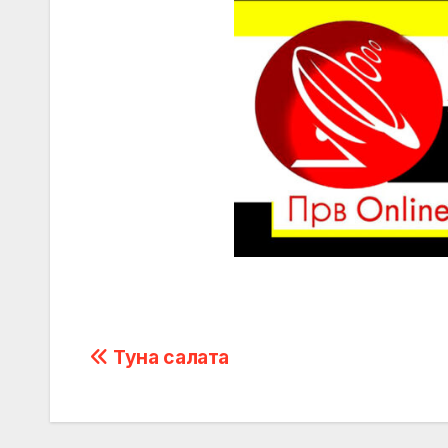
Post
Туна салата
navigation