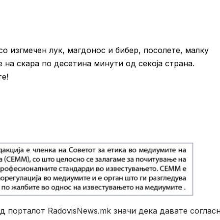
о изгмечен лук, магдонос и бибер, посолете, малку
 на скара по десетина минути од секоја страна.
е!
 порталот RadovisNews.mk значи дека давате согласн