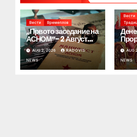
Вести
Вести
Времеплов
Традиц
„Првото заседание на
Дене
АСНОМ“- 2 Август
Прор
1944 год.
„ИЛ
AUG 2, 2026
RADOVIS
AUG 2
NEWS
NEWS