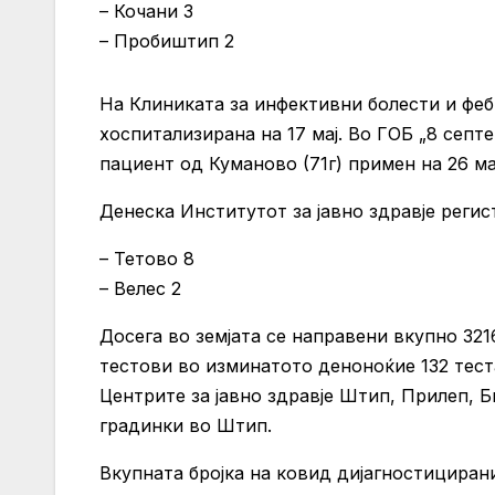
– Кочани 3
– Пробиштип 2
На Клиниката за инфективни болести и фе
хоспитализирана на 17 мај. Во ГОБ „8 септ
пациент од Куманово (71г) примен на 26 мај
Денеска Институтот за јавно здравје реги
– Тетово 8
– Велес 2
Досега во земјата се направени вкупно 321
тестови во изминатото деноноќие 132 тест
Центрите за јавно здравје Штип, Прилеп, Б
градинки во Штип.
Вкупната бројка на ковид дијагностициран