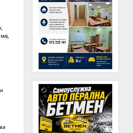
п,
мај,
ни
ува