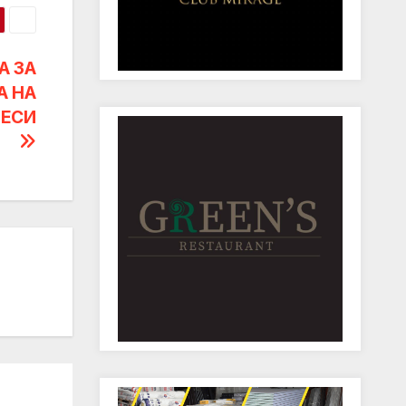
А ЗА
А НА
НЕСИ