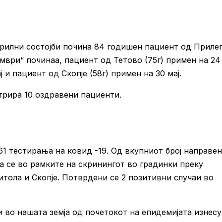
брилни состојби почина 84 годишен пациент од Приле
ември“ починаа, пациент од Тетово (75г) примен на 24 
 и пациент од Скопје (58г) примен на 30 мај.
стрира 10 оздравени пациенти.
61 тестирања на ковид -19. Од вкупниот број направе
а се во рамките на скринингот во градинки преку
итола и Скопје. Потврдени се 2 позитивни случаи во
и во нашата земја од почетокот на епидемијата изнес