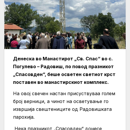
Денеска во Манастирот „Св. Спас“ во с.
Погулево – Радовиш, по повод празникот
„Спасовден“, беше осветен светиот крст
поставен во манастирскиот комплекс.
На овој свечен настан присуствуваа голем
број верници, а чинот на осветување го
извршија свештениците од Радовишката
парохија.
Нека празникот „Спасовден“ донесе