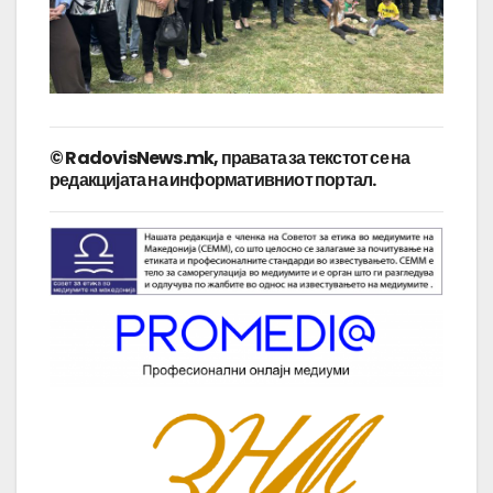
© RadovisNews.mk, правата за текстот се на
редакцијата на информативниот портал.