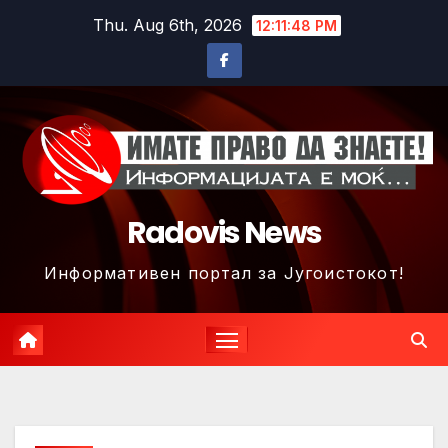
Skip
Thu. Aug 6th, 2026
12:11:51 PM
to
content
Radovis News
Информативен портал за Југоистокот!