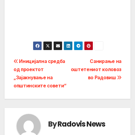
Post
Иницијална средба
Санирање на
од проектот
оштетениот коловоз
navigation
„Зајакнување на
во Радовиш
општинските совети“
By
Radovis News