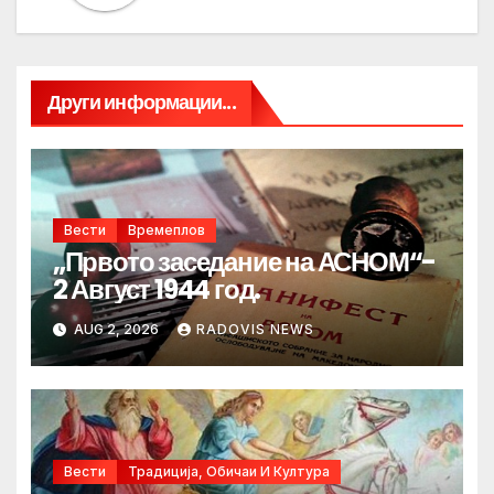
Други информации...
Вести
Времеплов
„Првото заседание на АСНОМ“-
2 Август 1944 год.
AUG 2, 2026
RADOVIS NEWS
Вести
Традиција, Обичаи И Култура