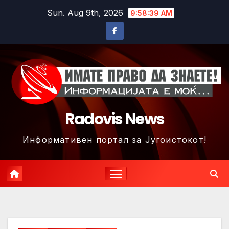
Skip
Sun. Aug 9th, 2026
9:58:42 AM
to
content
Radovis News
Информативен портал за Југоистокот!