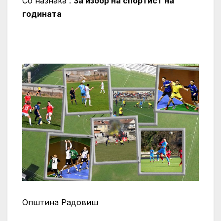
Со назнака :
За избор на спортист на
годината
Општина Радовиш