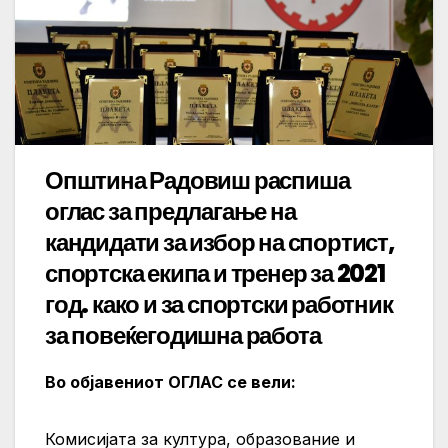
Општина Радовиш распиша
оглас за
предлагање на
кандидати за избор на спортист,
спортска екипа и тренер за 2021
год.
како и за спортски работник
за повеќегодишна работа
Во објавениот ОГЛАС се вели:
Комисијата за култура, образование и