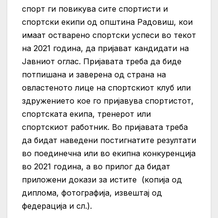
спорт ги повикува сите спортисти и
спортски екипи од општина Радовиш, кои
имаат остварено спортски успеси во текот
на 2021 година, да пријават кандидати на
Јавниот оглас.
Пријавата треба да биде
потпишана и заверена од страна на
овластеното лице на спортскиот клуб или
здружението кое го пријавува спортистот,
спортската екипа, тренерот или
спортскиот работник.
Во пријавата треба
да бидат наведени постигнатите резултати
во поединечна или во екипна конкуренција
во 2021 година, а во прилог да бидат
приложени докази за истите (копија од
диплома, фотографија, извештај од
федерација и сл.).