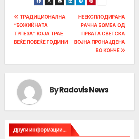
Post
ТРАДИЦИОНАЛНА
НЕЕКСПЛОДИРАНА
“БОЖИЌНАТА
РАЧНА БОМБА ОД
navigation
ТРПЕЗА“ КОЈА ТРАЕ
ПРВАТА СВЕТСКА
ВЕЌЕ ПОВЕЌЕ ГОДИНИ
ВОЈНА ПРОНАЈДЕНА
ВО КОНЧЕ
By
Radovis News
Други информации...