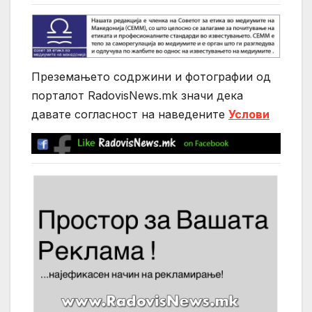
Преземањето содржини и фотографии од
порталот RadovisNews.mk значи дека
давате согласност на нaведените
Услови