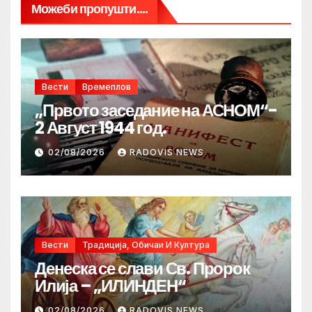
Можеби пропушти....
Вести
Времеплов
„Првото заседание на АСНОМ“-
2 Август 1944 год.
02/08/2026
RADOVIS NEWS
Вести
Традиција, Обичаи И Култура
Денеска се слави Св. Пророк
Илија – „ИЛИНДЕН“
02/08/2026
RADOVIS NEWS