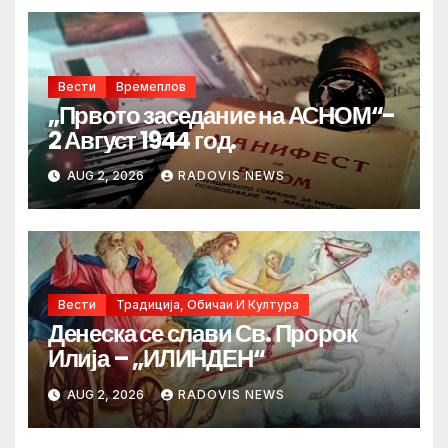
Вести
Времеплов
„Првото заседание на АСНОМ“-
2 Август 1944 год.
AUG 2, 2026
RADOVIS NEWS
Вести
Традиција, Обичаи И Култура
Денеска се слави Св. Пророк
Илија – „ИЛИНДЕН“
AUG 2, 2026
RADOVIS NEWS