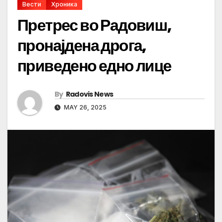
Вести
Хроника
Претрес во Радовиш,
пронајдена дрога,
приведено едно лице
By
Radovis News
MAY 26, 2025