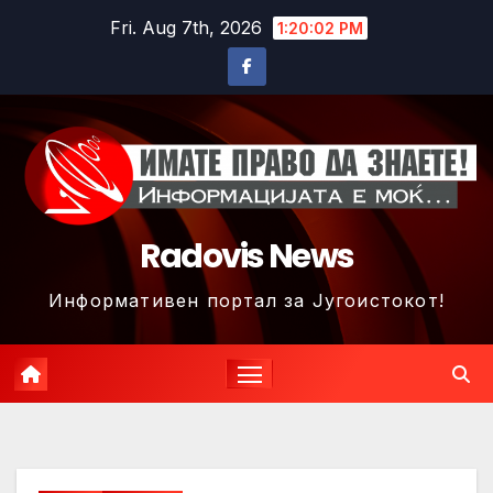
Skip
Fri. Aug 7th, 2026
1:20:05 PM
to
content
Radovis News
Информативен портал за Југоистокот!