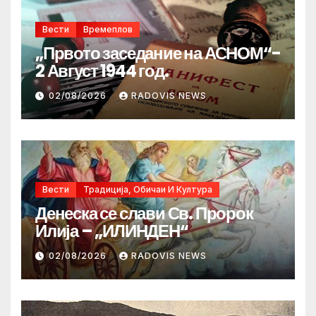
Вести
Времеплов
„Првото заседание на АСНОМ“-
2 Август 1944 год.
02/08/2026
RADOVIS NEWS
Вести
Традиција, Обичаи И Култура
Денеска се слави Св. Пророк
Илија – „ИЛИНДЕН“
02/08/2026
RADOVIS NEWS