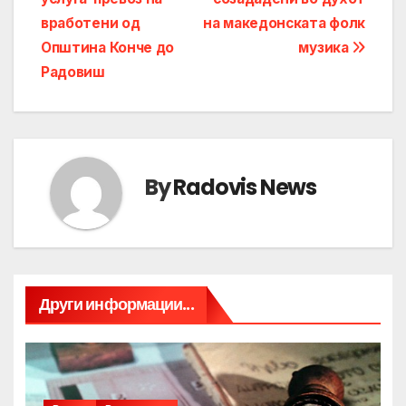
вработени од
на македонската фолк
Општина Конче до
музика
Радовиш
By
Radovis News
Други информации...