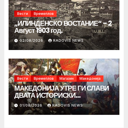
Вести
Времеплов
„ИЛИНДЕНСКО ВОСТАНИЕ“ – 2
Август 1903 год.
02/08/2026
RADOVIS NEWS
Вести
Времеплов
Магазин
Македонија
МАКЕДОНИЈА УТРЕ ГИ СЛАВИ
ДВАТА ИСТОРИСКИ
ИЛИНДЕНА!
01/08/2026
RADOVIS NEWS