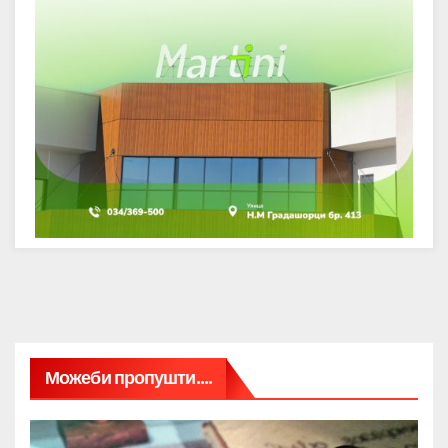
Можеби пропушти....