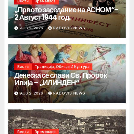
Вести
Времеплов
„Првото заседание на АСНОМ“-
2 Август 1944 год.
AUG 2, 2026
RADOVIS NEWS
Вести
Традиција, Обичаи И Култура
Денеска се слави Св. Пророк
Илија – „ИЛИНДЕН“
AUG 2, 2026
RADOVIS NEWS
Вести
Времеплов