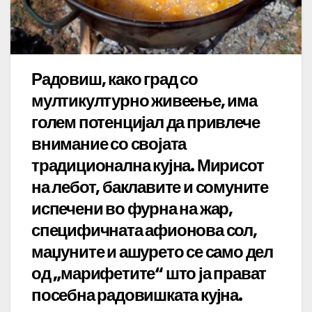
Радовиш, како град со
мултикултурно живеење, има
голем потенцијал да привлече
внимание со својата
традиционална кујна. Мирисот
на лебот, баклавите и сомуните
испечени во фурна на жар,
специфичната афионова сол,
маџуните и ашурето се само дел
од „марифетите“ што ја прават
посебна радовишката кујна.