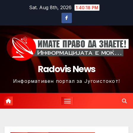
Skip
Sat. Aug 8th, 2026
1:40:21 PM
to
content
Radovis News
Информативен портал за Југоистокот!