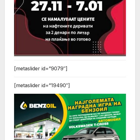
[metaslider id=”9079″]
[metaslider id=”19490″]