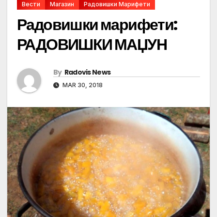
Вести
Магазин
Радовишки Марифети
Радовишки марифети:
РАДОВИШКИ МАЏУН
By
Radovis News
MAR 30, 2018