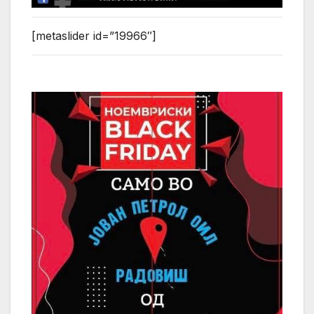
[metaslider id=”19966″]