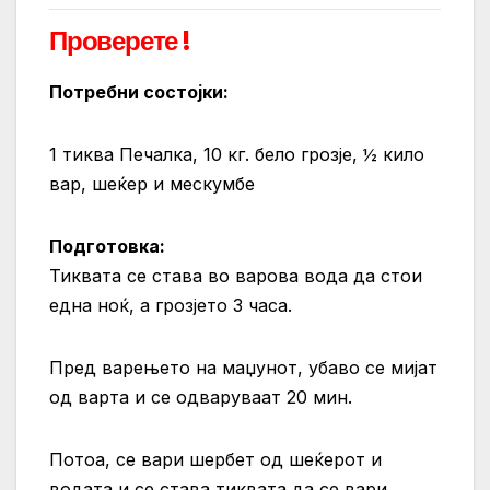
Проверете !
Потребни состојки:
1 тиква Печалка, 10 кг. бело грозје, ½ кило
вар, шеќер и мескумбе
Подготовка:
Тиквата се става во варова вода да стои
една ноќ, а грозјето 3 часа.
Пред варењето на маџунот, убаво се мијат
од варта и се одваруваат 20 мин.
Потоа, се вари шербет од шеќерот и
водата и се става тиквата да се вари,