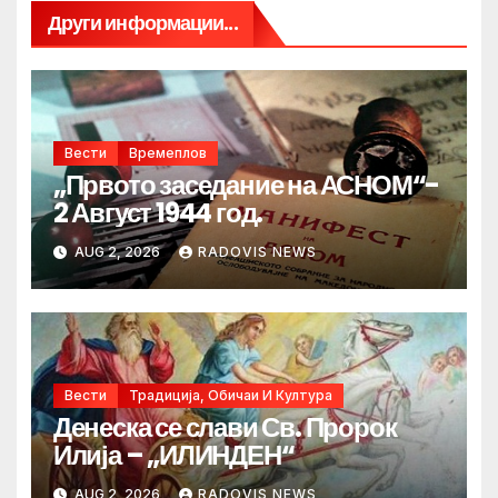
Други информации...
Вести
Времеплов
„Првото заседание на АСНОМ“-
2 Август 1944 год.
AUG 2, 2026
RADOVIS NEWS
Вести
Традиција, Обичаи И Култура
Денеска се слави Св. Пророк
Илија – „ИЛИНДЕН“
AUG 2, 2026
RADOVIS NEWS