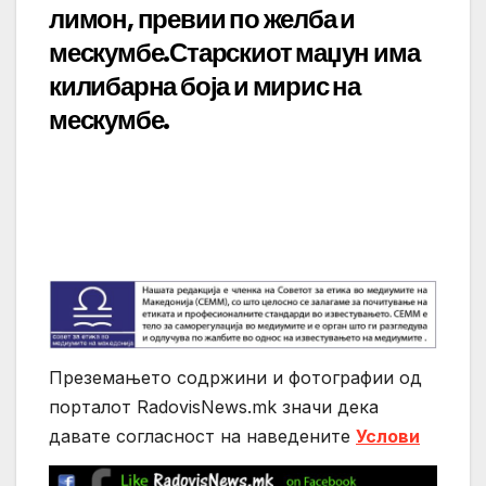
лимон, превии по желба и
мескумбе.Старскиот маџун има
килибарна боја и мирис на
мескумбе.
Преземањето содржини и фотографии од
порталот RadovisNews.mk значи дека
давате согласност на нaведените
Услови