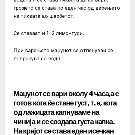
грозјето се става по еден час од варењето
на тиквата во шербетот.
Се ставаат и 1 -2 лимонтуси.
При варењето маџунот се отпенуваи се
попрскува со вода.
Маџунот се вари околу 4 часа,а е
готов кога ќе стане густ, т. е, кога
од лажицата капнуваме на
чинија и се создава густа капка.
На крајот се става еден исечкан