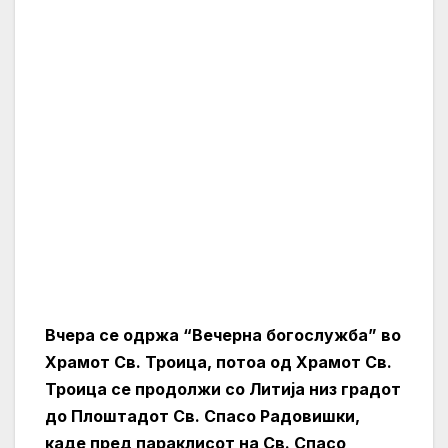
Вчера се одржа “Вечерна богослужба” во
Храмот Св. Троица, потоа од Храмот Св.
Троица се продолжи со Литија низ гр
адот
до Плоштадот Св. Спасо Радовишки,
каде пред параклисот на Св. Спасо