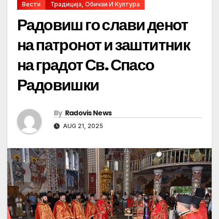
Вести
Традиција, Обичаи И Култура
Радовиш го слави денот
на патронот и заштитник
на градот Св. Спасо
Радовишки
By
Radovis News
AUG 21, 2025