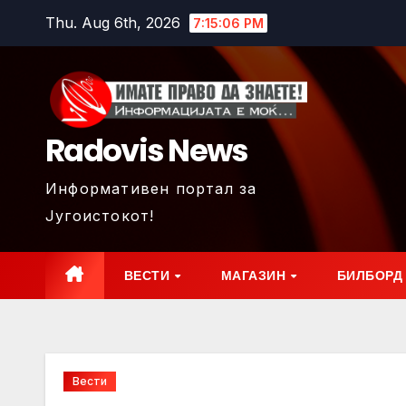
Skip
Thu. Aug 6th, 2026
7:15:08 PM
to
content
Radovis News
Информативен портал за
Југоистокот!
ВЕСТИ
МАГАЗИН
БИЛБОРД
Вести