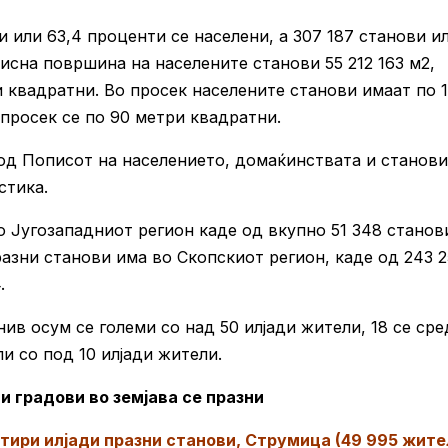
и или 63,4 проценти се населени, а 307 187 станови и
исна површина на населените станови 55 212 163 м2,
и квадратни. Во просек населените станови имаат по 
просек се по 90 метри квадратни.
од Пописот на населението, домаќинствата и станови
стика.
о Југозападниот регион каде од вкупно 51 348 станов
разни станови има во Скопскиот регион, каде од 243 2
.
нив осум се големи со над 50 илјади жители, 18 се ср
ли со под 10 илјади жители.
и градови во земјава се празни
етири илјади празни станови, Струмица (49 995 жите