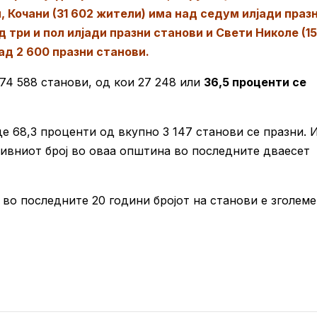
, Кочани (31 602 жители) има над седум илјади праз
д три и пол илјади празни станови и Свети Николе (1
ад 2 600 празни станови.
74 588 станови, од кои 27 248 или
36,5 проценти се
е 68,3 проценти од вкупно 3 147 станови се празни. 
нивниот број во оваа општина во последните дваесет
во последните 20 години бројот на станови е зголеме