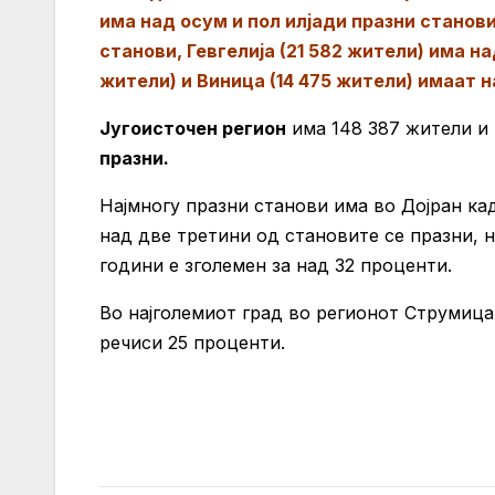
има над осум и пол илјади празни станови
станови, Гевгелија (21 582 жители) има на
жители) и Виница (14 475 жители) имаат н
Југоисточен регион
има 148 387 жители и 
празни.
Најмногу празни станови има во Дојран кад
над две третини од становите се празни, 
години е зголемен за над 32 проценти.
Во најголемиот град во регионот Струмица 
речиси 25 проценти.