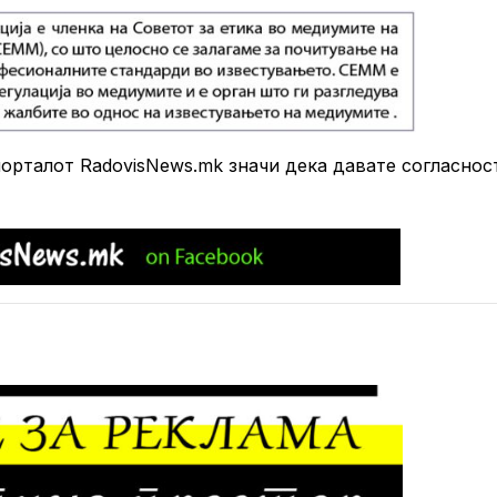
рталот RadovisNews.mk значи дека давате согласнос