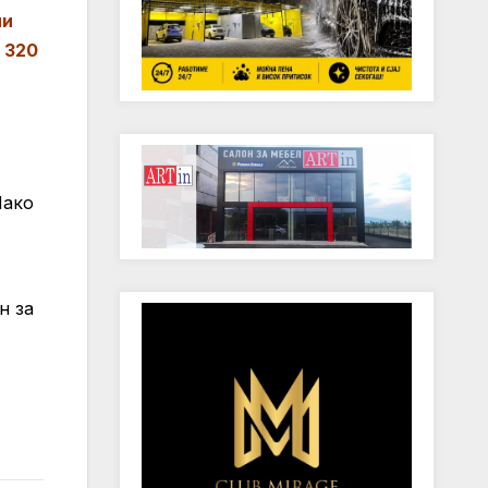
ни
5 320
Иако
н за