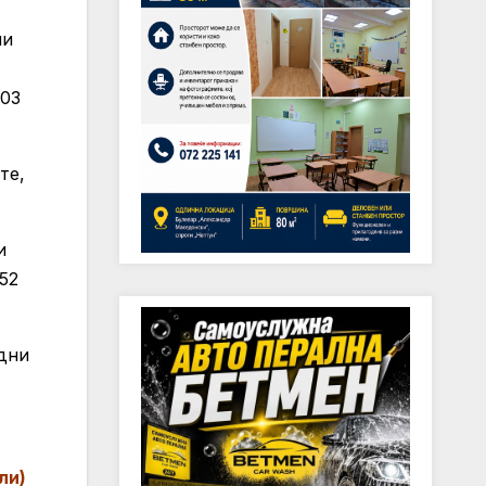
ли
103
те,
и
52
едни
ли)