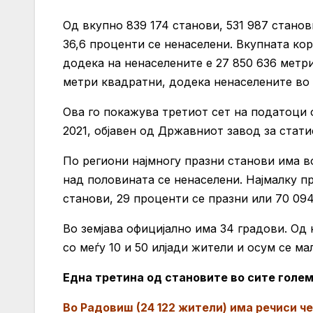
Од вкупно 839 174 станови, 531 987 станов
36,6 проценти се ненаселени. Вкупната кор
додека на ненаселените е 27 850 636 метр
метри квадратни, додека ненаселените во 
Ова го покажува третиот сет на податоци 
2021, објавен од Државниот завод за стати
По региони најмногу празни станови има в
над половината се ненаселени. Најмалку п
станови, 29 проценти се празни или 70 094
Во земјава официјално има 34 градови. Од 
со меѓу 10 и 50 илјади жители и осум се ма
Една третина од становите во сите голем
Во Радовиш (24 122 жители) има речиси ч