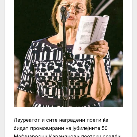
Лауреатот и сите наградени поети ќе
бидат промовирани на јубилејните 50
Меѓународни Караманови поетски средби