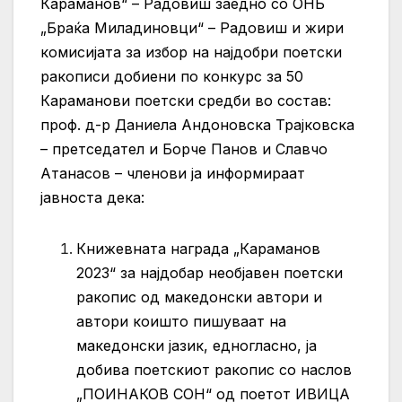
Караманов“ – Радовиш заедно со ОНБ
„Браќа Миладиновци“ – Радовиш и жири
комисијата за избор на најдобри поетски
ракописи добиени по конкурс за 50
Караманови поетски средби во состав:
проф. д-р Даниела Андоновска Трајковска
– претседател и Борче Панов и Славчо
Атанасов – членови ја информираат
јавноста дека:
Книжевната награда „Караманов
2023“ за најдобар необјавен поетски
ракопис од македонски автори и
автори коишто пишуваат на
македонски јазик, едногласно, ја
добива поетскиот ракопис со наслов
„ПОИНАКОВ СОН“ од поетот ИВИЦА