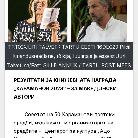
TRT02:JÜRI TALVET : TARTU EESTI 16DEC20 Pildil
kirjandusteadlane, tõlkija, luuletaja ja esseist Jüri
Talvet. sa/Foto SILLE ANNUK / TARTU POSTIMEES
РЕЗУЛТАТИ ЗА КНИЖЕВНАТА НАГРАДА
„КАРАМАНОВ 2023“ – ЗА МАКЕДОНСКИ
АВТОРИ
Советот на 50 Караманови поетски
средби, издавачот и организаторот на
средбите – Центарот за култура „Ацо