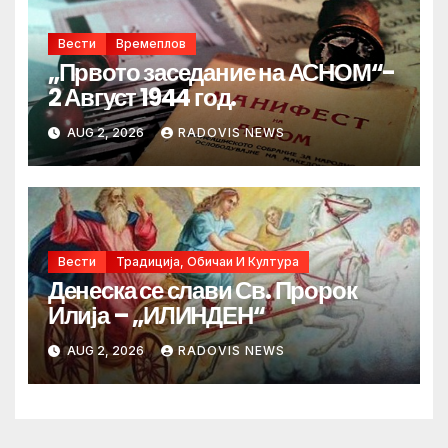
Вести
Времеплов
„Првото заседание на АСНОМ“-
2 Август 1944 год.
AUG 2, 2026
RADOVIS NEWS
Вести
Традиција, Обичаи И Култура
Денеска се слави Св. Пророк
Илија – „ИЛИНДЕН“
AUG 2, 2026
RADOVIS NEWS