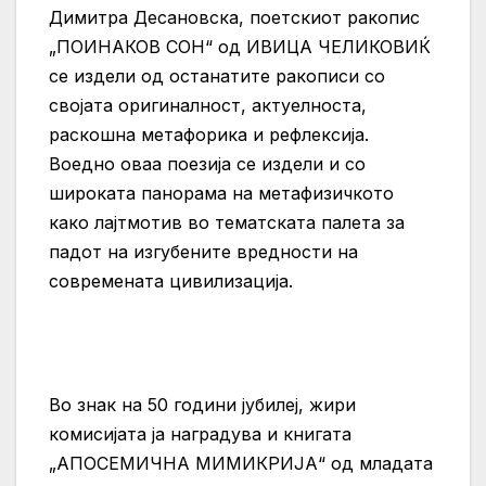
Димитра Десановска, поетскиот ракопис
„ПОИНАКОВ СОН“ од ИВИЦА ЧЕЛИКОВИЌ
се издели од останатите ракописи со
својата оригиналност, актуелноста,
раскошна метафорика и рефлексија.
Воедно оваа поезија се издели и со
широката панорама на метафизичкото
како лајтмотив во тематската палета за
падот на изгубените вредности на
современата цивилизација.
Во знак на 50 години јубилеј, жири
комисијата ја наградува и книгата
„АПОСЕМИЧНА МИМИКРИЈА“ од младата