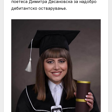
поетеса Димитра Десановска за надобро
дебитантско остварување.