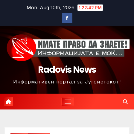
Skip
Mon. Aug 10th, 2026
1:22:44 PM
to
content
Radovis News
Информативен портал за Југоистокот!