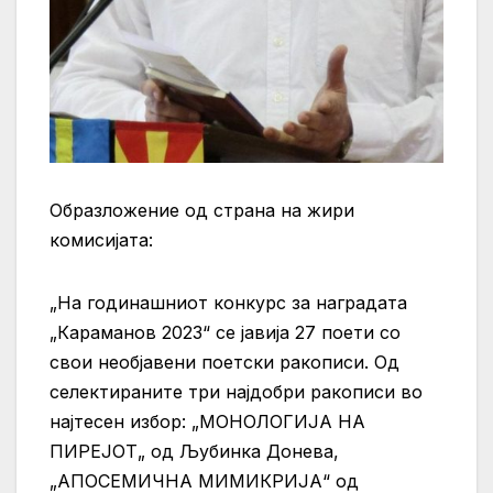
Образложение од страна на жири
комисијата:
„На годинашниот конкурс за наградата
„Караманов 2023“ се јавија 27 поети со
свои необјавени поетски ракописи. Од
селектираните три најдобри ракописи во
најтесен избор: „МОНОЛОГИЈА НА
ПИРЕЈОТ„ од Љубинка Донева,
„АПОСЕМИЧНА МИМИКРИЈА“ од