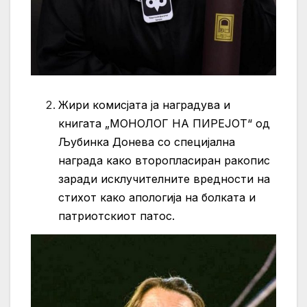
Жири комисјата ја наградува и
книгата „МОНОЛОГ НА ПИРЕЈОТ“ од
Љубинка Донева со специјална
награда како второпласиран ракопис
заради исклучителните вредности на
стихот како апологија на болката и
патриотскиот патос.