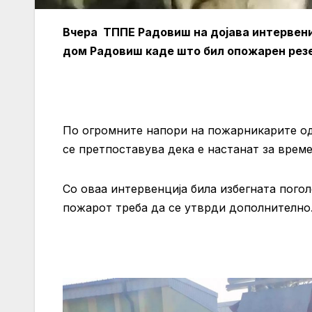
Вчера ТППЕ Радовиш на дојава интервени
дом Радовиш каде што бил опожарен резе
По огромните напори на пожарникарите од
се претпоставува дека е настанат за време
Со оваа интервенција била избегната погол
пожарот треба да се утврди дополнително