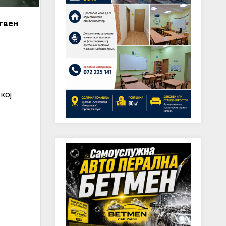
твен
кој