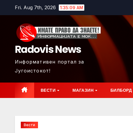
Skip
Fri. Aug 7th, 2026
1:35:11 AM
to
content
Radovis News
Информативен портал за
Југоистокот!
ВЕСТИ
МАГАЗИН
БИЛБОРД
Вести