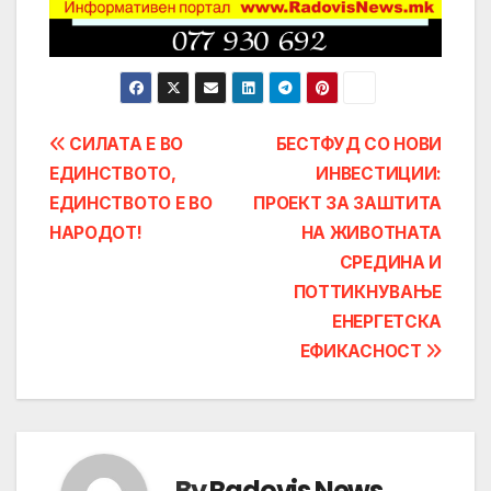
Post
СИЛАТА Е ВО
БЕСТФУД СО НОВИ
ЕДИНСТВОТО,
ИНВЕСТИЦИИ:
navigation
ЕДИНСТВОТО Е ВО
ПРОЕКТ ЗА ЗАШТИТА
НАРОДОТ!
НА ЖИВОТНАТА
СРЕДИНА И
ПОТТИКНУВАЊЕ
ЕНЕРГЕТСКА
ЕФИКАСНОСТ
By
Radovis News