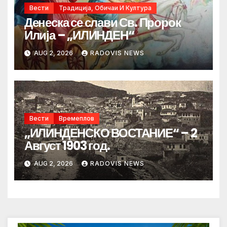
Вести
Традиција, Обичаи И Култура
Денеска се слави Св. Пророк
Илија – „ИЛИНДЕН“
AUG 2, 2026
RADOVIS NEWS
Вести
Времеплов
„ИЛИНДЕНСКО ВОСТАНИЕ“ – 2
Август 1903 год.
AUG 2, 2026
RADOVIS NEWS