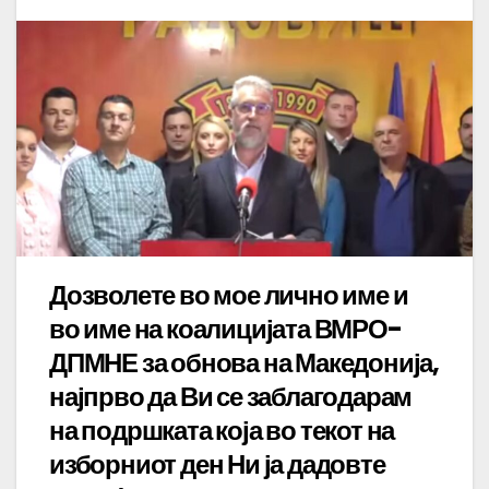
Дозволете во мое лично име и
во име на коалицијата ВМРО-
ДПМНЕ за обнова на Македонија,
најпрво да Ви се заблагодарам
на подршката која во текот на
изборниот ден Ни ја дадовте