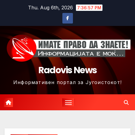
Skip
Thu. Aug 6th, 2026
7:37:00 PM
to
content
Radovis News
Информативен портал за Југоистокот!