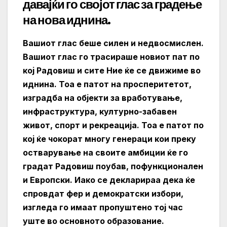
давајќи го својот глас за градење
на нова иднина.
Вашиот глас беше силен и недвосмислен.
Вашиот глас го трасираше новиот пат по
кој Радовиш и сите Ние ќе се движиме во
иднина. Тоа е патот на просперитетот,
изградба на објекти за вработување,
инфраструктура, културно-забавен
живот, спорт и рекреација. Тоа е патот по
кој ќе чокорат многу генераци кои преку
остварување на своите амбиции ќе го
градат Радовиш поубав, пофункционален
и Европски. Иако се декларираа дека ќе
спровдат фер и демократски избори,
изгледа го имаат пропуштено тој час
уште во основното образование.