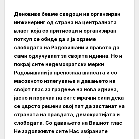
Деновиве бевме сведоци на органзиран
инжинеринг од страна на централната
власт која со притисоци и организиран
поткуп се обиде да и ја одземе
слободата на Радовишани и правото да
сами одлучуваат за својата иднина. Но и
покрај сите недемократски мерки
Радовишани ја препознаа шансата и со
масовното излегување и давањето на
својот глас за градење на нова иднина,
јасно и порачаа на сите мрачни сили дека
се цврсто решени овој пат да застанат на
страната на правдата, демократијата и
слободата. Со давањето на Вашиот глас
Не задолживте сите Нас избраните