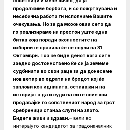
советници и мене лично, да ја
продолжиме борбата, и со пожртвувана и
несебична работа ги исполниме Вашите
очекувања. Но за да може оваа сето да
го реализираме ни престои уште една
битка која поради околностите на
изборните правила ќе се случи на 31
Октомври. Тоа ќе биде денот кога сите
заедно достоинствено ќе си ја земеме
судбината во свои раце за да донесеме
нов ветар во едрата на бродот кој ќе
заплови кон иднината, оставајќи и на
историјата да и суди на сите оние кои
продавајќи го сопствениот народ за грст
сребреници станаа слуги на злото.
Бидете живи и здрави.
– вели во
интервјуто кандидатот за градоначалник