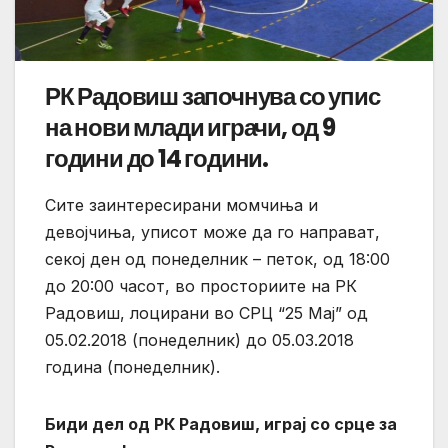
РК Радовиш започнува со упис
на нови млади играчи, од 9
години до 14 години.
Сите заинтересирани момчиња и
девојчиња, уписот може да го направат,
секој ден од понеделник – петок, од 18:00
до 20:00 часот, во просториите на РК
Радовиш, лоцирани во СРЦ “25 Мај” од
05.02.2018 (понеделник) до 05.03.2018
година (понеделник).
Биди дел од РК Радовиш, играј со срце за