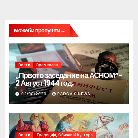
Можеби пропушти....
Вести
Времеплов
„Првото заседание на АСНОМ“-
2 Август 1944 год.
02/08/2026
RADOVIS NEWS
Вести
Традиција, Обичаи И Култура