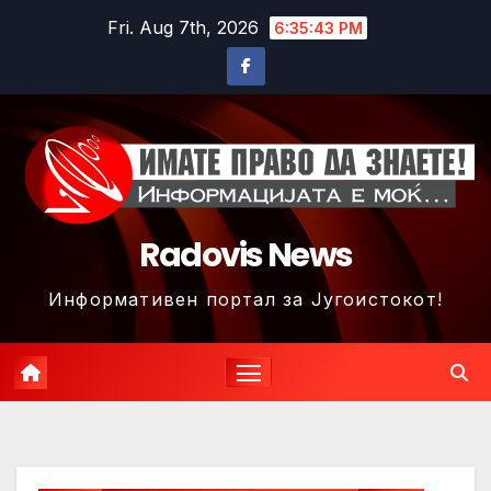
Skip
Fri. Aug 7th, 2026
6:35:46 PM
to
content
Radovis News
Информативен портал за Југоистокот!