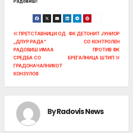
Радовиш!
Post
ПРЕТСТАВНИЦИ ОД
ФК ДЕТОНИТ ЈУНИОР
„ДЛУР РАДА“
СО КОНТРОЛЕН
navigation
РАДОВИШ ИМАА
ПРОТИВ ФК
СРЕДБА СО
БРЕГАЛНИЦА ШТИП
ГРАДОНАЧАЛНИКОТ
КОНЗУЛОВ
By
Radovis News