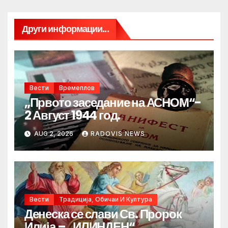
Други информации...
Вести
Времеплов
„Првото заседание на АСНОМ“-
2 Август 1944 год.
AUG 2, 2026
RADOVIS NEWS
Вести
Традиција, Обичаи И Култура
Денеска се слави Св. Пророк
Илија – „ИЛИНДЕН“