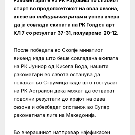
Ракометарите на РК Радовиш по слабиот
старт во продолжетокот на оваа сезона,
влезе во
победнички ритам
и успеа вчера
да ја совлада екипата на РК Голден арт
КЛ 7 со резултат 37-31, полувреме 20-12.
После победата во Скопје минатиот
викенд каде што беше совладана екипата
на РК Јуниор од Кисела Вода, нашите
ракометари во сабота останува да
покажат во Струмица каде што гостуваат
на РК Астраион дека можат да остварат
поволни резултати до крајот на оваа
сезона и обезбедат опстанок во Супер
ракометната лига на Македонија.
Во вчерашниот натпревар најефикасен