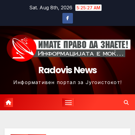
Skip
Sat. Aug 8th, 2026
5:25:30 AM
to
content
Radovis News
Информативен портал за Југоистокот!