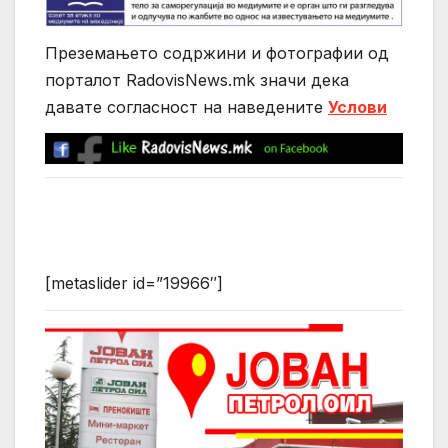
Преземањето содржини и фотографии од
порталот RadovisNews.mk значи дека
давате согласност на нaведените
Услови
[metaslider id=”19966″]