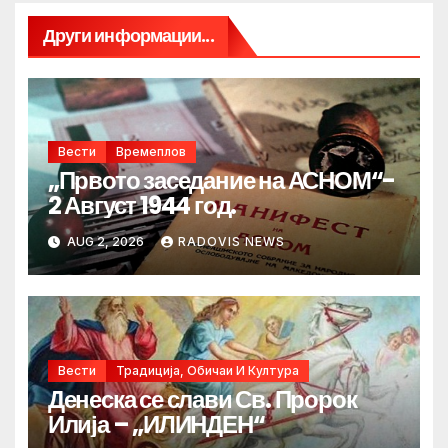
Други информации...
Вести
Времеплов
„Првото заседание на АСНОМ“-
2 Август 1944 год.
AUG 2, 2026
RADOVIS NEWS
Вести
Традиција, Обичаи И Култура
Денеска се слави Св. Пророк
Илија – „ИЛИНДЕН“