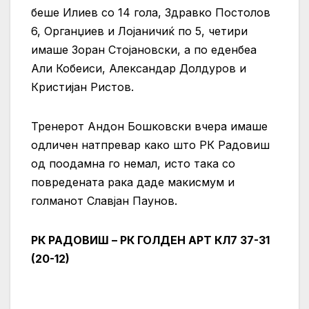
беше Илиев со 14 гола, Здравко Постолов
6, Органџиев и Лојаничиќ по 5, четири
имаше Зоран Стојановски, а по еденбеа
Али Кобеиси, Александар Долдуров и
Кристијан Ристов.
Тренерот Андон Бошковски вчера имаше
одличен натпревар како што РК Радовиш
од поодамна го немал, исто така со
повредената рака даде макисмум и
голманот Славјан Паунов.
РК РАДОВИШ – РК ГОЛДЕН АРТ КЛ7 37-31
(20-12)