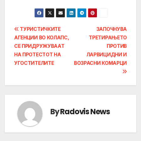
Post
ТУРИСТИЧКИТЕ
ЗАПОЧНУВА
АГЕНЦИИ ВО КОЛАПС,
ТРЕТИРАЊЕТО
navigation
СЕ ПРИДРУЖУВААТ
ПРОТИВ
НА ПРОТЕСТОТ НА
ЛАРВИЦИДНИ И
УГОСТИТЕЛИТЕ
ВОЗРАСНИ КОМАРЦИ
By
Radovis News