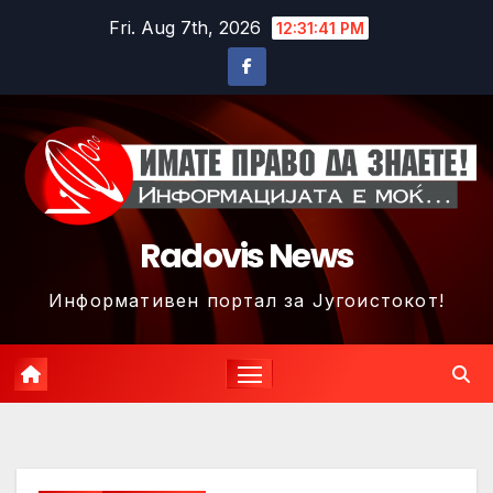
Skip
Fri. Aug 7th, 2026
12:31:43 PM
to
content
Radovis News
Информативен портал за Југоистокот!