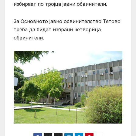
избираат по тројца јавни обвинители.
За Основното јавно обвинителство Тетово
треба да бидат избрани четворица
обвинители.