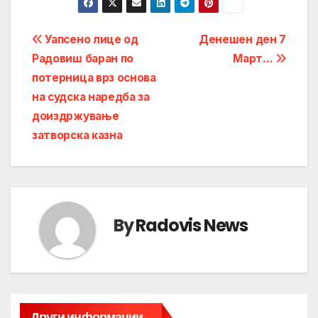
Post
Уапсено лице од
Денешен ден 7
Радовиш баран по
Март…
navigation
потерница врз основа
на судска наредба за
доиздржување
затворска казна
By
Radovis News
Други информации...