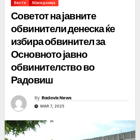
Вести
Македонија
Советот на јавните
обвинители денеска ќе
избира обвинител за
Основното јавно
обвинителство во
Радовиш
By
Radovis News
MAR 7, 2025