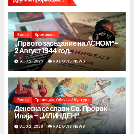
Вести
Времеплов
„Првото заседание на АСНОМ“-
2 Август 1944 год.
AUG 2, 2026
RADOVIS NEWS
Вести
Традиција, Обичаи И Култура
Денеска се слави Св. Пророк
Илија – „ИЛИНДЕН“
AUG 2, 2026
RADOVIS NEWS