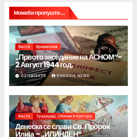
Можеби пропушти....
Вести
Времеплов
„Првото заседание на АСНОМ“-
2 Август 1944 год.
02/08/2026
RADOVIS NEWS
Вести
Традиција, Обичаи И Култура
Денеска се слави Св. Пророк
Илија – „ИЛИНДЕН“