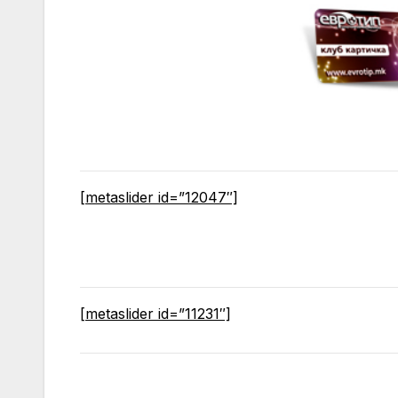
[metaslider id=”12047″]
[metaslider id=”11231″]