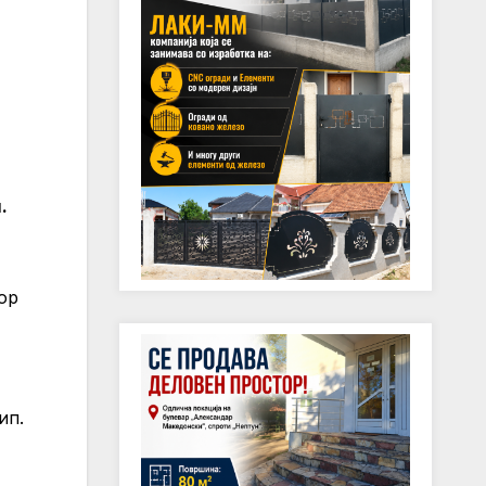
.
ор
ип.