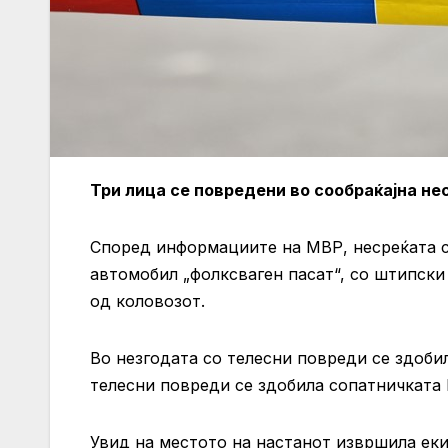
Три лица се повредени во сообраќајна не
Според информациите на МВР, несреќата се 
автомобил „фолксваген пасат“, со штипски
од коловозот.
Во незгодата со телесни повреди се здобил
телесни повреди се здобила сопатничката 
Увид на местото на настанот извршила ек