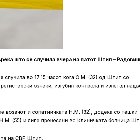
среќа што се случила вчера на патот Штип – Радовиш
случила во 17:15 часот кога О.М. (32) од Штип со
 регистарски ознаки, изгубил контрола и излетал надв
е возачот и сопатничката Н.М. (32), додека со тешки
Н.М. (55) и биле пренесени во Клиничката болница Шт
ипа на СВР Штип.