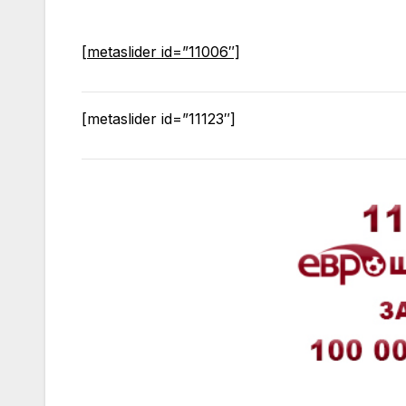
[metaslider id=”11006″]
[metaslider id=”11123″]