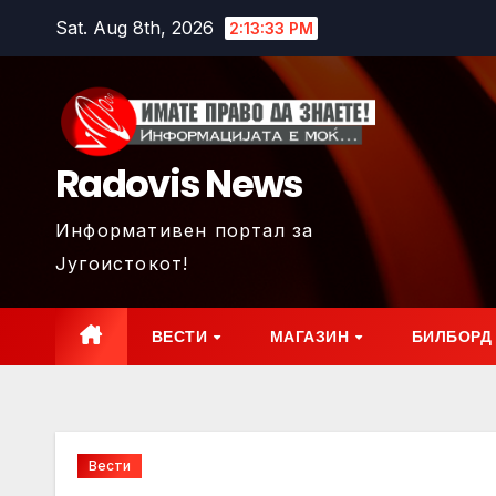
Skip
Sat. Aug 8th, 2026
2:13:35 PM
to
content
Radovis News
Информативен портал за
Југоистокот!
ВЕСТИ
МАГАЗИН
БИЛБОРД
Вести