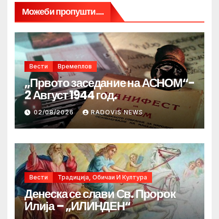
Можеби пропушти....
Вести
Времеплов
„Првото заседание на АСНОМ“-
2 Август 1944 год.
02/08/2026
RADOVIS NEWS
Вести
Традиција, Обичаи И Култура
Денеска се слави Св. Пророк
Илија – „ИЛИНДЕН“