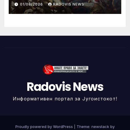
ИЛИНДЕНА!
01/08/2026
RADOVIS NEWS
Radovis News
Информативен портал за Југоистокот!
Proudly powered by WordPress
|
Theme: newstack by