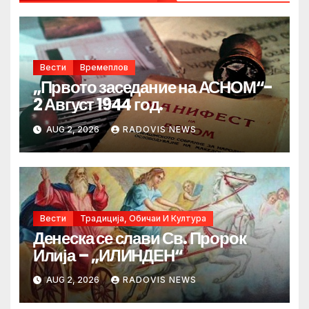
Вести
Времеплов
„Првото заседание на АСНОМ“-
2 Август 1944 год.
AUG 2, 2026
RADOVIS NEWS
Вести
Традиција, Обичаи И Култура
Денеска се слави Св. Пророк
Илија – „ИЛИНДЕН“
AUG 2, 2026
RADOVIS NEWS