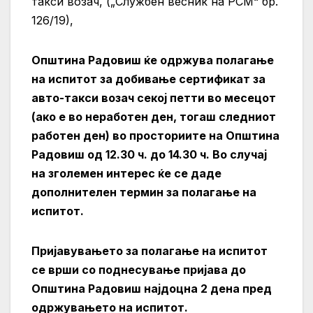
такси возач, („Службен весник на РСМ“ бр.
126/19),
Општина Радовиш ќе одржува полагање
на испитот за добивање сертификат за
авто-такси возач секој петти во месецот
(ако е во неработен ден, тогаш следниот
работен ден) во просториите на Општина
Радовиш од 12.30 ч. до 14.30 ч. Во случај
на зголемен интерес ќе се даде
дополнителен термин за полагање на
испитот.
Пријавувањето за полагање на испитот
се врши со поднесување пријава до
Општина Радовиш најдоцна 2 дена пред
одржувањето на испитот.