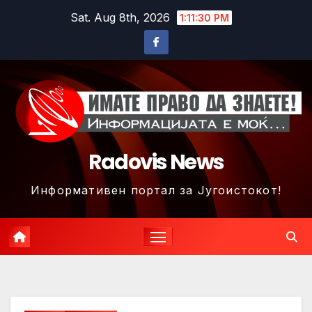
Skip
Sat. Aug 8th, 2026
1:11:33 PM
to
content
Radovis News
Информативен портал за Југоистокот!