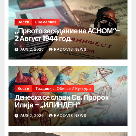
Вести
Времеплов
„Првото заседание на АСНОМ“-
2 Август 1944 год.
AUG 2, 2026
RADOVIS NEWS
Вести
Традиција, Обичаи И Култура
Денеска се слави Св. Пророк
Илија – „ИЛИНДЕН“
AUG 2, 2026
RADOVIS NEWS