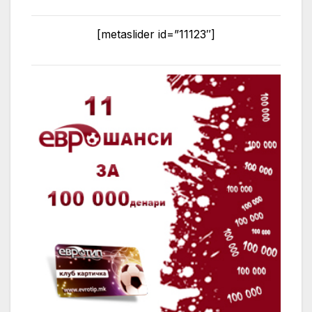
[metaslider id=”11123″]