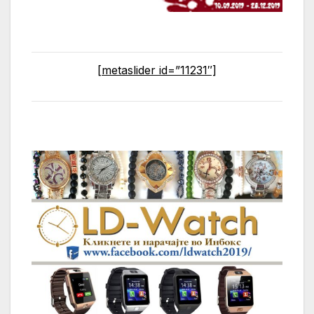
[metaslider id=”11231″]