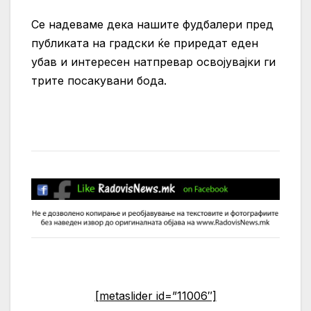
Се надеваме дека нашите фудбалери пред
публиката на градски ќе приредат еден
убав и интересен натпревар освојувајки ги
трите посакувани бода.
[metaslider id=”11006″]