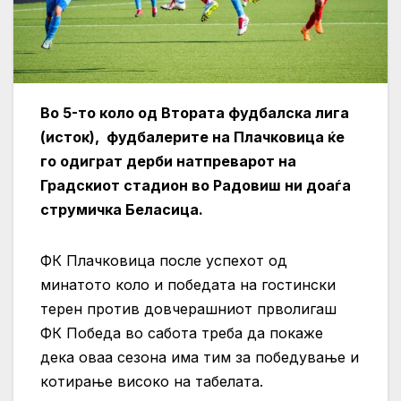
Во 5-то коло од Втората фудбалска лига
(исток), фудбалерите на Плачковица ќе
го одиграт дерби натпреварот на
Градскиот стадион во Радовиш ни доаѓа
струмичка Беласица.
ФК Плачковица после успехот од
минатото коло и победата на гостински
терен против довчерашниот прволигаш
ФК Победа во сабота треба да покаже
дека оваа сезона има тим за победување и
котирање високо на табелата.