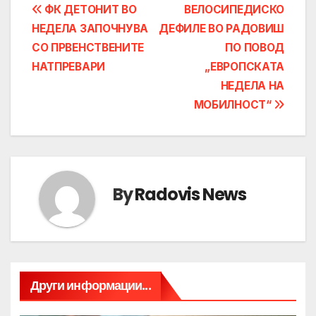
Post
ФК ДЕТОНИТ ВО
ВЕЛОСИПЕДИСКО
НЕДЕЛА ЗАПОЧНУВА
ДЕФИЛЕ ВО РАДОВИШ
navigation
СО ПРВЕНСТВЕНИТЕ
ПО ПОВОД
НАТПРЕВАРИ
„ЕВРОПСКАТА
НЕДЕЛА НА
МОБИЛНОСТ“
By
Radovis News
Други информации...