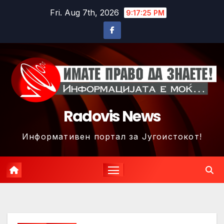
Skip
Fri. Aug 7th, 2026
9:17:28 PM
to
content
Radovis News
Информативен портал за Југоистокот!