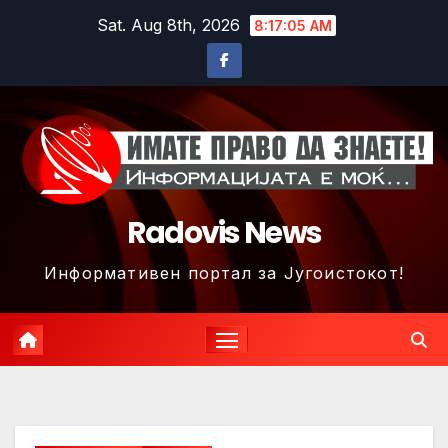
Skip
Sat. Aug 8th, 2026
8:17:08 AM
to
content
Radovis News
Информативен портал за Југоистокот!