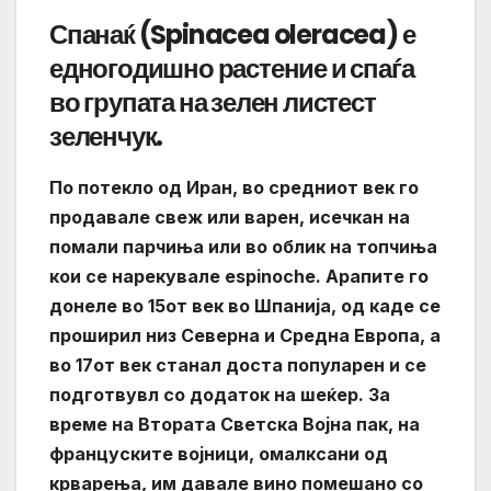
Спанаќ (Spinacea oleracea) е
едногодишно растение и спаѓа
во групата на зелен листест
зеленчук.
По потекло од Иран, во средниот век го
продавале свеж или варен, исечкан на
помали парчиња или во облик на топчиња
кои се нарекувале espinoche. Арапите го
донеле во 15от век во Шпанија, од каде се
проширил низ Северна и Средна Европа, а
во 17от век станал доста популарен и се
подготвувл со додаток на шеќер. За
време на Втората Светска Војна пак, на
француските војници, омалксани од
крварења, им давале вино помешано со