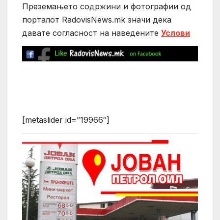
Преземањето содржини и фотографии од
порталот RadovisNews.mk значи дека
давате согласност на нaведените
Услови
[metaslider id=”19966″]