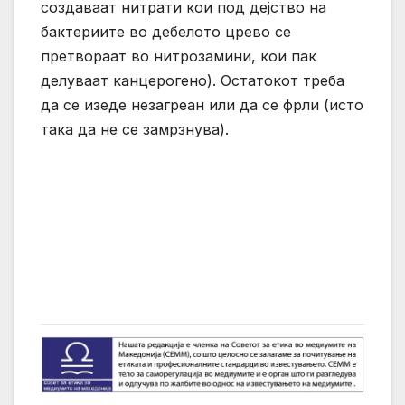
создаваат нитрати кои под дејство на
бактериите во дебелото црево се
претвораат во нитрозамини, кои пак
делуваат канцерогено). Остатокот треба
да се изеде незагреан или да се фрли (исто
така да не се замрзнува).