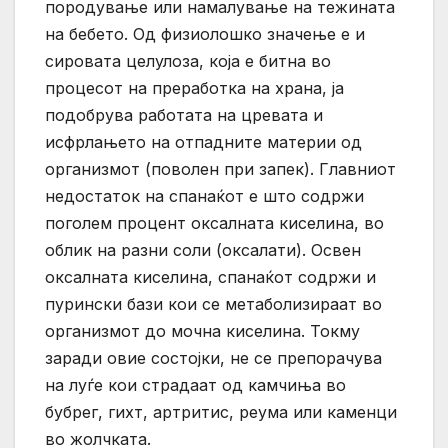
породување или намалување на тежината
на бебето. Од физиолошко значење е и
сировата целулоза, која е битна во
процесот на преработка на храна, ја
подобрува работата на цревата и
исфрлањето на отпадните материи од
организмот (поволен при запек). Главниот
недостаток на спанаќот е што содржи
поголем процент оксалната киселина, во
облик на разни соли (оксалати). Освен
оксалната киселина, спанаќот содржи и
пурински бази кои се метаболизираат во
организмот до мочна киселина. Токму
заради овие состојки, не се препорачува
на луѓе кои страдаат од камчиња во
бубрег, гихт, артритис, реума или каменци
во жолчката.