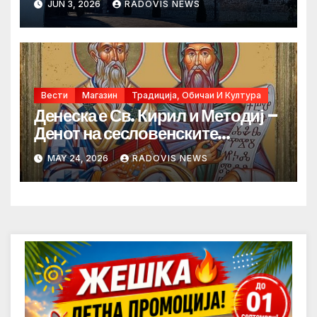
JUN 3, 2026
RADOVIS NEWS
Вести
Магазин
Традиција, Обичаи И Култура
Денеска е Св. Кирил и Методиј –
Денот на сесловенските
просветители
MAY 24, 2026
RADOVIS NEWS