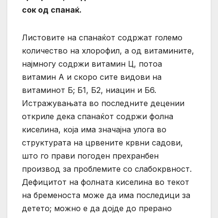
сок од спанаќ.
Листовите на спанаќот содржат големо
количество на хлорофил, а од витамините,
најмногу содржи витамин Ц, потоа
витамин А и скоро сите видови на
витаминот Б; Б1, Б2, ниацин и Б6.
Истражувањата во последните децении
откриле дека спанаќот содржи фолна
киселина, која има значајна улога во
структурата на црвените крвни садови,
што го прави погоден прехранбен
производ за проблемите со слабокрвност.
Дефицитот на фолната киселина во текот
на бременоста може да има последици за
детето; можно е да дојде до прерано