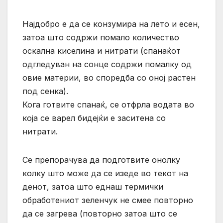
Најдобро е да се конзумира на лето и есен,
затоа што содржи помало количество
оскална киселина и нитрати (спанаќот
одгледуван на сонце содржи помалку од
овие материи, во споредба со оној растен
под сенка).
Кога готвите спанаќ, се отфрла водата во
која се варел бидејќи е заситена со
нитрати.
Се препорачува да подготвите онолку
колку што може да се изеде во текот на
денот, затоа што еднаш термички
обработениот зеленчук не смее повторно
да се загрева (повторно затоа што се