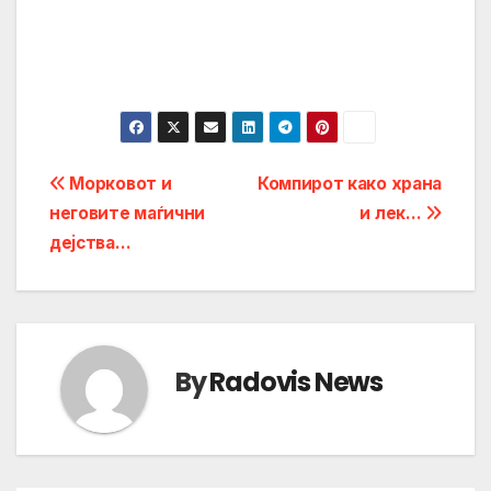
Post
Морковот и
Компирот како храна
неговите маѓични
и лек…
navigation
дејства…
By
Radovis News