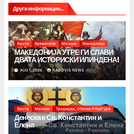
Други информации...
Вести
Времеплов
Магазин
Македонија
МАКЕДОНИЈА УТРЕ ГИ СЛАВИ
ДВАТА ИСТОРИСКИ ИЛИНДЕНА!
AUG 1, 2026
RADOVIS NEWS
Вести
Магазин
Традиција, Обичаи И Култура
Денеска е Св. Константин и
Елена