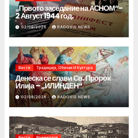
„Првото заседание на АСНОМ“-
2 Август 1944 год.
02/08/2026
RADOVIS NEWS
Вести
Традиција, Обичаи И Култура
Денеска се слави Св. Пророк
Илија – „ИЛИНДЕН“
02/08/2026
RADOVIS NEWS
Вести
Времеплов