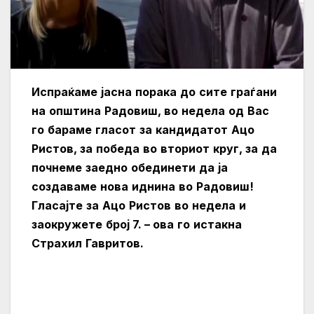
Испраќаме
јасна
порака
до
сите
граѓани
на
општина
Радовиш
,
во
недела
од
Вас
го
бараме
гласот
за
кандидатот
Ацо
Ристов
,
за
победа
во
вториот
круг
,
за
да
почнеме
заедно
обединети
да
ја
создаваме
нова
иднина
во
Радовиш
!
Гласајте
за
Ацо
Ристов
во
недела
и
заокружете
број
7. –
ова
го
истакна
Страхил
Гавритов
.