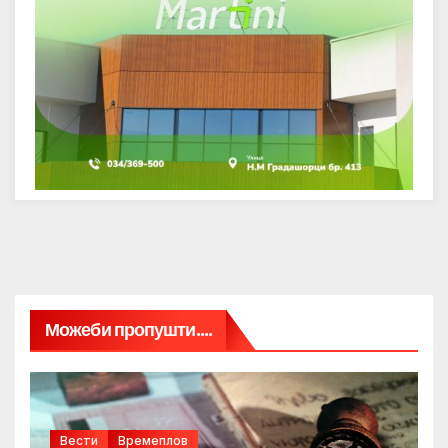
Можеби пропушти....
Вести
Времеплов