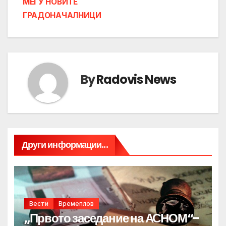
МЕЃУ НОВИТЕ
ГРАДОНАЧАЛНИЦИ
By
Radovis News
Други информации...
Вести
Времеплов
„Првото заседание на АСНОМ“-