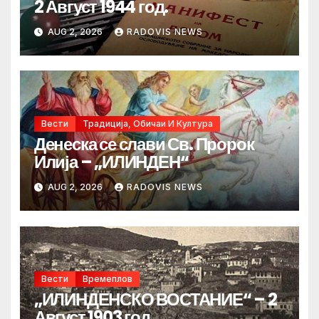
2 Август 1944 год.
AUG 2, 2026
RADOVIS NEWS
Вести
Традиција, Обичаи И Култура
Денеска се слави Св. Пророк
Илија – „ИЛИНДЕН“
AUG 2, 2026
RADOVIS NEWS
Вести
Времеплов
„ИЛИНДЕНСКО ВОСТАНИЕ“ – 2
Август 1903 год.