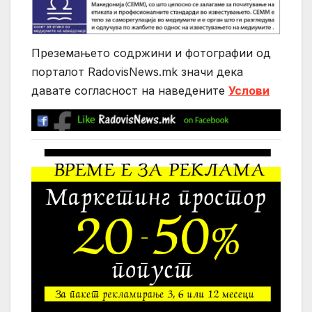
Преземањето содржини и фотографии од
порталот RadovisNews.mk значи дека
давате согласност на нaведените
Услови