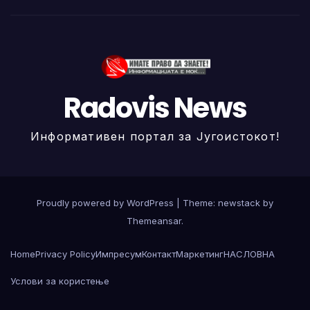
Radovis News
Информативен портал за Југоистокот!
Proudly powered by WordPress
|
Theme: newstack by
Themeansar
.
Home
Privacy Policy
Импресум
Контакт
Маркетинг
НАСЛОВНА
Услови за користење