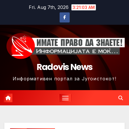
Skip
Fri. Aug 7th, 2026
3:21:05 AM
to
content
Radovis News
Информативен портал за Југоистокот!