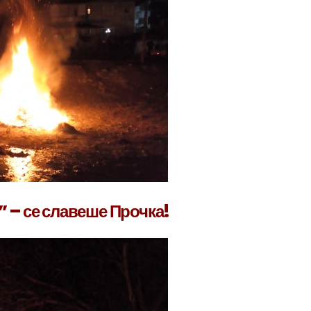
” – се славеше Прочка!