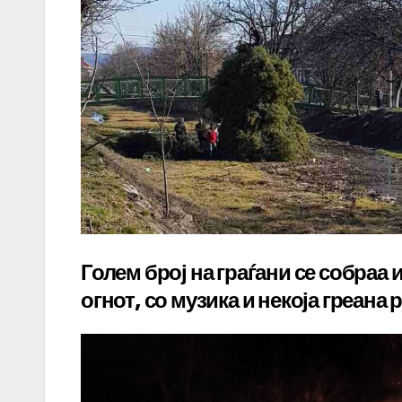
Голем број на граѓани се собраа
огнот, со музика и некоја греана 