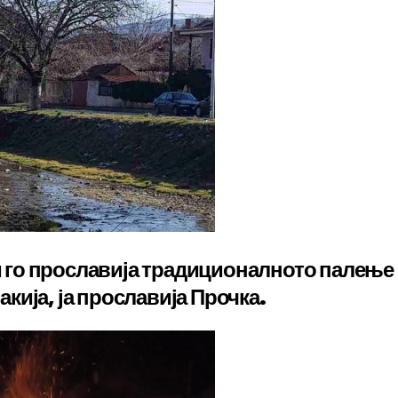
 и го прославија традиционалното палење
ракија, ја прославија Прочка.