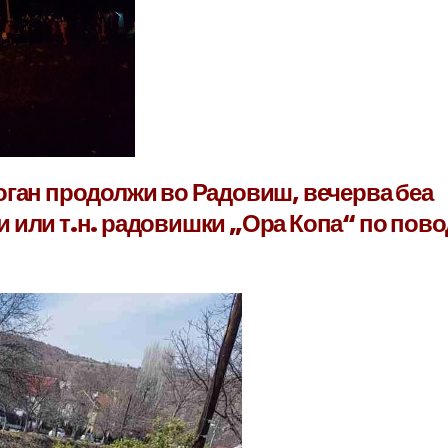
оган продолжи во Радовиш, вечерва беа
 или т.н. радовишки „Ора Копа“ по пово