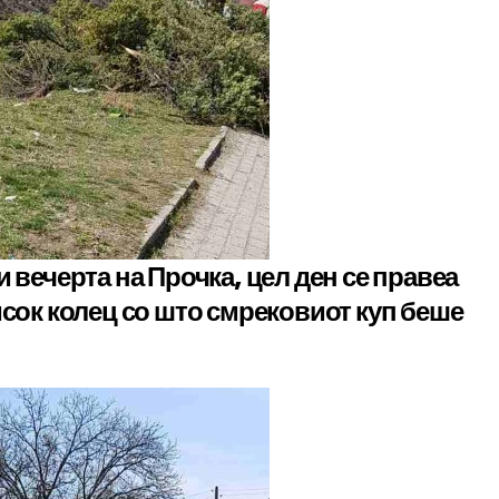
 вечерта на Прочка, цел ден се правеа
исок колец со што смрековиот куп беше