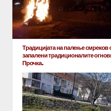
Традицијата на палење смреков 
запалени традиционалите огнови
Прочка.