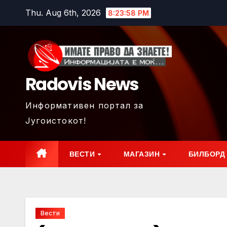
Skip
Thu. Aug 6th, 2026
8:23:59 PM
to
content
Radovis News
Информативен портал за
Југоистокот!
ВЕСТИ
МАГАЗИН
БИЛБОРД
Вести