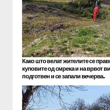
Како што велат жителите се прави
куповите од смрека и на врвот в
подготвен и се запали вечерва.