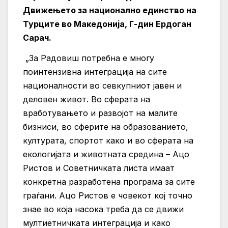
Движењето за национално единство на
Турците во Македонија, Г-дин Ердоган
Сарач.
„За Радовиш потребна е многу
поинтензивна интеграција на сите
националности во севкупниот јавен и
деловен живот. Во сферата на
вработувањето и развојот на малите
бизниси, во сферите на образованието,
културата, спортот како и во сферата на
екологијата и животната средина – Ацо
Ристов и Советничката листа имаат
конкретна разработена програма за сите
граѓани. Ацо Ристов е човекот кој точно
знае во која насока треба да се движи
мултиетничката интеграција и како