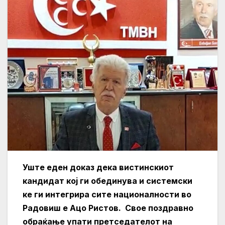
Уште еден доказ дека вистинскиот
кандидат кој ги обединува и системски
ке ги интегрира сите националности во
Радовиш е Ацо Ристов. Свое поздравно
обраќање упати претседателот на