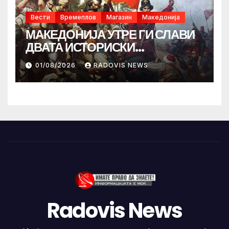
Вести
Времеплов
Магазин
Македонија
МАКЕДОНИЈА УТРЕ ГИ СЛАВИ
ДВАТА ИСТОРИСКИ
ИЛИНДЕНА!
01/08/2026
RADOVIS NEWS
Radovis News