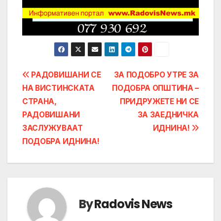
Post
РАДОВИШАНИ СЕ
ЗА ПОДОБРО УТРЕ ЗА
НА ВИСТИНСКАТА
ПОДОБРА ОПШТИНА –
navigation
СТРАНА,
ПРИДРУЖЕТЕ НИ СЕ
РАДОВИШАНИ
ЗА ЗАЕДНИЧКА
ЗАСЛУЖУВААТ
ИДНИНА!
ПОДОБРА ИДНИНА!
By
Radovis News