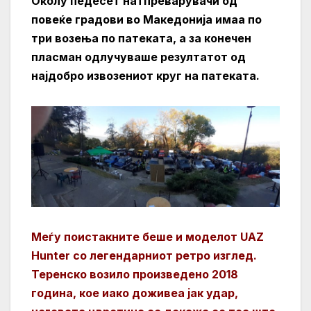
Околу педесет натпреварувачи од
повеќе градови во Македонија имаа по
три возења по патеката, а за конечен
пласман одлучуваше резултатот од
најдобро извозениот круг на патеката.
Меѓу поистакните беше и моделот UAZ
Hunter со легендарниот ретро изглед.
Теренско возило произведено 2018
година, кое иако доживеа јак удар,