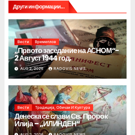
Други информации...
Вести
Времеплов
„Првото заседание на АСНОМ“-
2 Август 1944 год.
AUG 2, 2026
RADOVIS NEWS
Вести
Традиција, Обичаи И Култура
Денеска се слави Св. Пророк
Илија – „ИЛИНДЕН“
AUG 2, 2026
RADOVIS NEWS