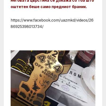
неговата цврстина се докажа со тоа што
оштетен беше само предниот браник.
https://www.facebook.com/uazmkd/videos/26
86925398013734/