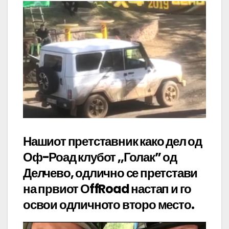
Нашиот претставник како дел од
Оф-Роад клубот ,,Голак” од
Делчево, одлично се претстави
на првиот ОffRoad настап и го
освои одличното второ место.