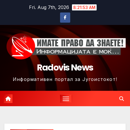
Skip
Fri. Aug 7th, 2026
8:21:56 AM
to
content
Radovis News
Информативен портал за Југоистокот!