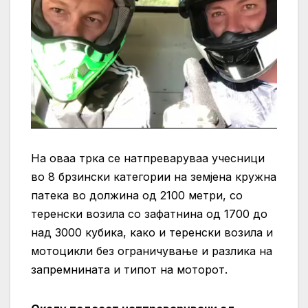
На оваа трка се натпреваруваа учесници
во 8 брзински категории на земјена кружна
патека во должина од 2100 метри, со
теренски возила со зафатнина од 1700 до
над 3000 кубика, како и теренски возила и
мотоцикли без ограничување и разлика на
запремнината и типот на моторот.