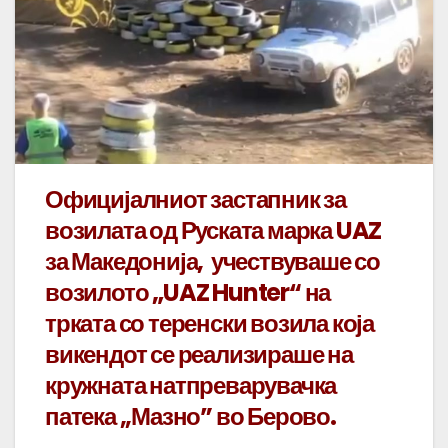
Официјалниот застапник за
возилата од Руската марка UAZ
за Македонија, учествуваше со
возилото „UAZ Hunter“ на
трката со теренски возила која
викендот се реализираше на
кружната натпреварувачка
патека ,,Мазно” во Берово.