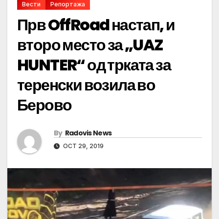
Вести
Репортажа
Прв OffRoad настап, и
второ место за „UAZ
HUNTER“ од трката за
теренски возила во
Берово
By
Radovis News
OCT 29, 2019