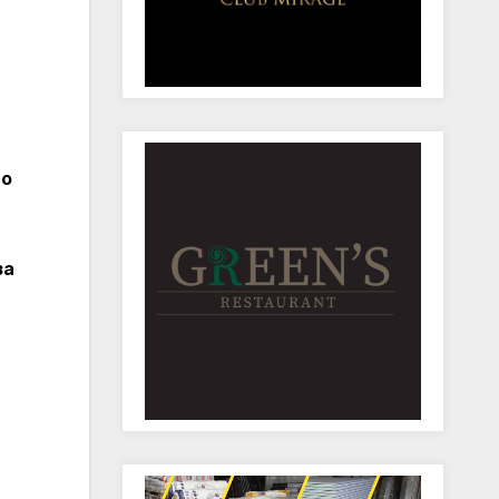
во
за