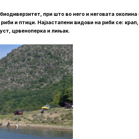
 биодиверзитет, при што во него и неговата околина
иби и птици. Најзастапени видови на риби се: крап,
буст, црвеноперка и лињак.