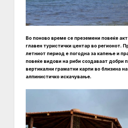
Во поново време се преземени повеќе ак
главен туристички центар во регионот. П
летниот период е погодна за капење и п
повеќе видови на риби создаваат добри 
вертикални граматни карпи во близина н
алпинистичко искачување.