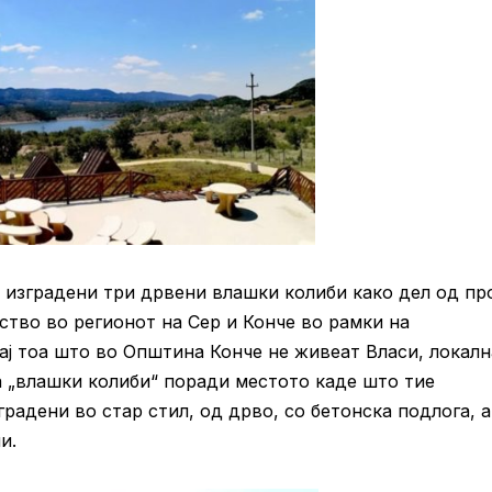
е изградени три дрвени влашки колиби како дел од пр
ство во регионот на Сер и Конче во рамки на
рај тоа што во Општина Конче не живеат Власи, локалн
а „влашки колиби“ поради местото каде што тие
градени во стар стил, од дрво, со бетонска подлога, а
и.