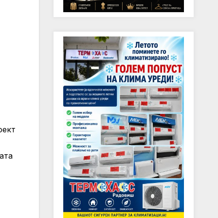
оект
ата