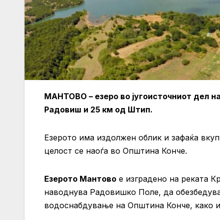
МАНТОВО – езеро во југоисточниот дел на 
Радовиш и 25 км од Штип.
Езерото има издолжен облик и зафаќа вку
целост се наоѓа во Општина Конче.
Езерото Мантово
е изградено на реката Кр
наводнува Радовишко Поле, да обезбедува
водоснабдување на Општина Конче, како и 