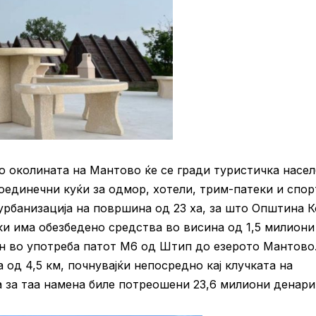
о околината на Мантово ќе се гради туристичка насел
оединечни куќи за одмор, хотели, трим-патеки и спор
 урбанизација на површина од 23 ха, за што Општина 
и има обезбедено средства во висина од 1,5 милиони
ен во употреба патот М6 од Штип до езерото Мантово
 од 4,5 км, почнувајќи непосредно кај клучката на
а за таа намена биле потреошени 23,6 милиони денари