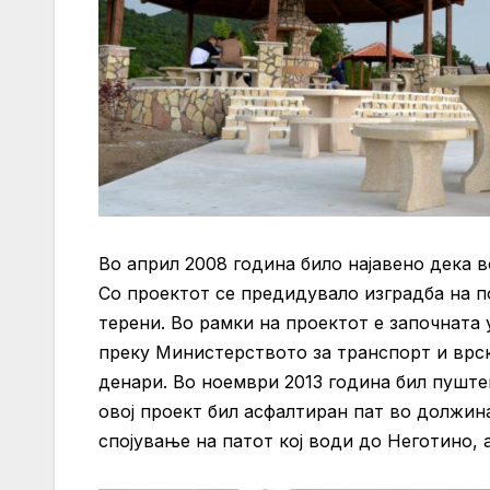
Во април 2008 година било најавено дека в
Со проектот се предидувало изградба на п
терени. Во рамки на проектот е започната
преку Министерството за транспорт и врск
денари. Во ноември 2013 година бил пушт
овој проект бил асфалтиран пат во должина
спојување на патот кој води до Неготино, 