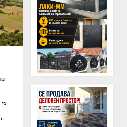
 во
 го
т.