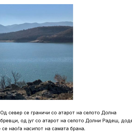
 Од север се граничи со атарот на селото Долна
бревци, од југ со атарот на селото Долни Радеш, дод
 се наоѓа насипот на самата брана.