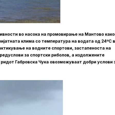
тивности во насока на промовирање на Мантово како
ријатната клима со температура на водата од 24ºC 
рактикување на водните спортови, застапеноста на
предуслови за спортски риболов, а издолжените
а ридот Габровска Чука овозможуваат добри услови 