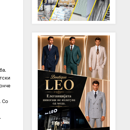
ба.
тски
Конче
. Со
.