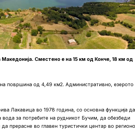
Македонија. Сместено е на 15 км од Конче, 18 км од
пна површина од 4,49 км2. Административно, езерото
ива Лакавица во 1978 година, со основна функција да
 вода за потребите на рудникот Бучим, да обезбеди
да прерасне во главен туристички центар во регионо