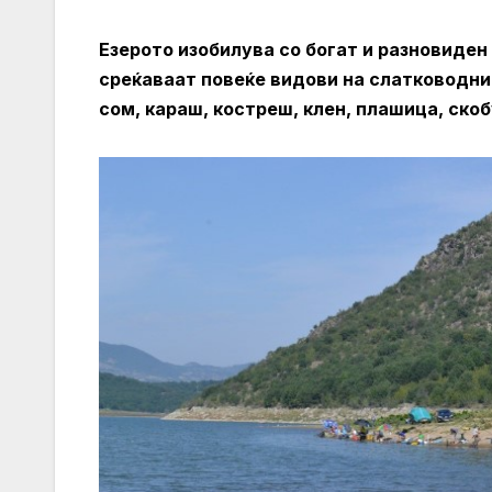
Езерото изобилува со богат и разновиден
среќаваат повеќе видови на слатководни р
сом, караш, костреш, клен, плашица, ско