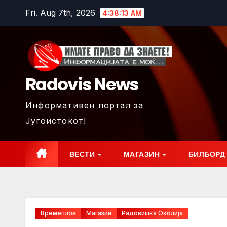
Skip
Fri. Aug 7th, 2026
4:38:15 AM
to
content
Radovis News
Информативен портал за
Југоистокот!
ВЕСТИ
МАГАЗИН
БИЛБОРД
Времеплов
Магазин
Радовишка Околија