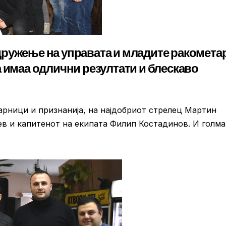
ружење на управата и младите ракометар
а имаа одлични резултати и блескаво
арници и признанија, на најдобриот стрелец Мартин
ев и капитенот на екипата Филип Костадинов. И голм