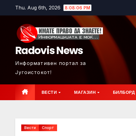
Skip
Thu. Aug 6th, 2026
8:08:08 PM
to
content
Radovis News
Информативен портал за
Југоистокот!
ВЕСТИ
МАГАЗИН
БИЛБОРД
Вести
Спорт