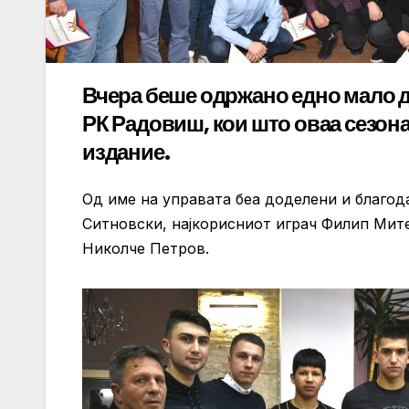
Вчера беше одржано едно мало д
РК Радовиш, кои што оваа сезон
издание.
Од име на управата беа доделени и благод
Ситновски, најкорисниот играч Филип Мит
Николче Петров.