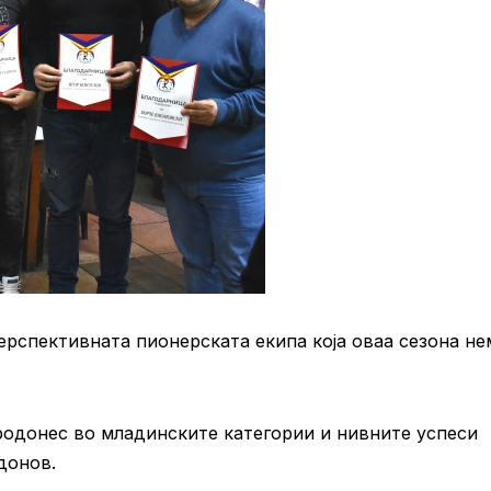
перспективната пионерската екипа која оваа сезона не
родонес во младинските категории и нивните успеси
донов.