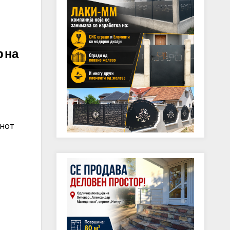
 на
анот