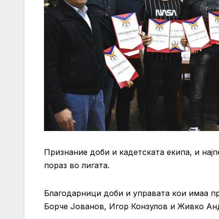
Признание доби и кадетската екипа, и нај
пораз во лигата.
Благодарници доби и управата кои имаа п
Борче Јованов, Игор Конзулов и Живко Ан