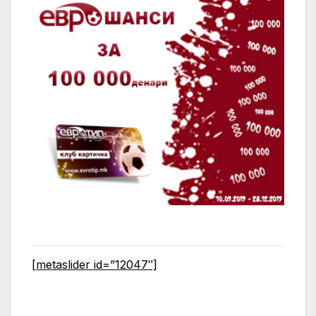
[metaslider id=”12047″]