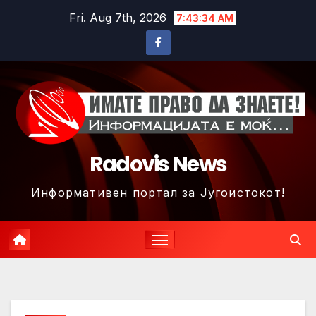
Skip
Fri. Aug 7th, 2026
7:43:37 AM
to
content
Radovis News
Информативен портал за Југоистокот!