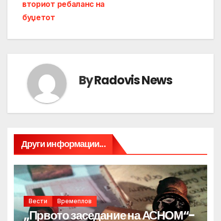
вториот ребаланс на
буџетот
By
Radovis News
Други информации...
Вести
Времеплов
„Првото заседание на АСНОМ“-