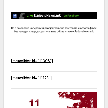
[metaslider id=”11006″]
[metaslider id=”11123″]