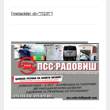
[metaslider id=”11231″]