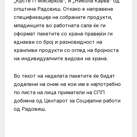
„Крсте П Мисирков“, и „Никола Карев“ од
општина Радовиш. Откако е направена
спецификација на собраните продукти,
младинците во работната сала ќе ги
оформат пакетите со храна правејќи ги
еднакви со број и разновидност на
хранливи продукти со оглед на бројноста
на индивидуалните видови на храна.
Во текот на неделата пакетите ќе бидат
доделени на оние на кои им е најпотребно
по листа на лица приматели на СПП
добиена од Центарот за Социјални работи
од Радовиш.