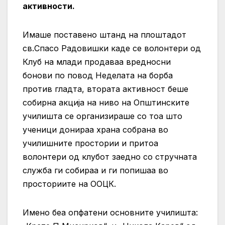
активности.
Имаше поставено штанд на плоштадот
св.Спасо Радовишки каде се волонтери од
Клуб на млади продаваа вредносни
бонови по повод Неделата на борба
против гладта, втората активност беше
собирна акција на ниво на Општинските
училишта се организираше со тоа што
ученици донираа храна собрана во
у
чилишните простории и притоа
волонтери од клубот заедно со стручната
служба ги собираа и ги попишаа во
просториите на ООЦК.
Имено беа опфатени основните училишта: