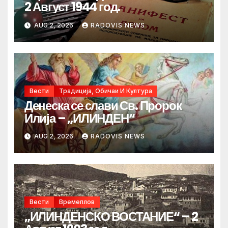
2 Август 1944 год.
AUG 2, 2026
RADOVIS NEWS
Вести
Традиција, Обичаи И Култура
Денеска се слави Св. Пророк
Илија – „ИЛИНДЕН“
AUG 2, 2026
RADOVIS NEWS
Вести
Времеплов
„ИЛИНДЕНСКО ВОСТАНИЕ“ – 2