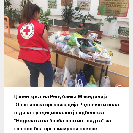
Црвен крст на Република Македонија
-Општинска организација Радовиш и оваа
година традиционално ја одбележа
“Неделата на борба против гладта“ за
таа цел беа организирани повеќе