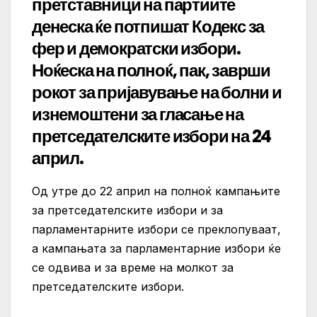
претставници на партиите
денеска ќе потпишат Кодекс за
фер и демократски избори.
Ноќеска на полноќ, пак, заврши
рокот за пријавување на болни и
изнемоштени за гласање на
претседателските избори на 24
април.
Од утре до 22 април на полноќ кампањите
за претседателските избори и за
парламентарните избори се преклопуваат,
а кампањата за парламентарние избори ќе
се одвива и за време на молкот за
претседателските избори.