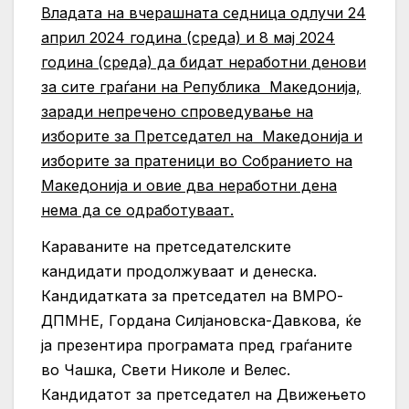
Владата на вчерашната седница одлучи 24
април 2024 година (среда) и 8 мај 2024
година (среда) да бидат неработни денови
за сите граѓани на Република Македонија,
заради непречено спроведување на
изборите за Претседател на Македонија и
изборите за пратеници во Собранието на
Македонија и овие два неработни дена
нема да се одработуваат.
Караваните на претседателските
кандидати продолжуваат и денеска.
Кандидатката за претседател на ВМРО-
ДПМНЕ, Гордана Силјановска-Давкова, ќе
ја презентира програмата пред граѓаните
во Чашка, Свети Николе и Велес.
Кандидатот за претседател на Движењето