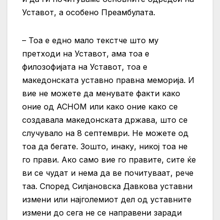
Уставот, а особено Преамбулата.
– Тоа е едно мало текстче што му
претходи на Уставот, ама тоа е
филозофијата на Уставот, тоа е
македонската уставно правна меморија. И
вие не можете да менувате факти како
оние од АСНОМ или како оние како се
создавала македонската држава, што се
случувало на 8 септември. Не можете од
тоа да бегате. Зошто, инаку, никој тоа не
го прави. Ако само вие го правите, сите ќе
ви се чудат и нема да ве почитуваат, рече
таа. Според Силјановска Давкова уставни
измени или најголемиот дел од уставните
измени до сега не се направени заради