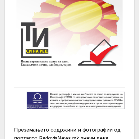
Преземањето содржини и фотографии од
порталот RadovisNews.mk значи дека