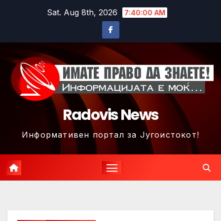
Skip
Sat. Aug 8th, 2026
7:40:03 AM
to
content
Radovis News
Информативен портал за Југоистокот!