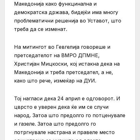
Македонија како функцинална и
демократска држава, бидејќи има многу
проблематични решенија во Уставот, што
треба да се изменат.
На митингот во Гевгелија говореше и
претседателот на ВМРО ДПМНЕ,
Христијан Мицкоски, кој истакна дека на
Македонија и треба претседател, а не,
како што рече, измеќар на ДУИ.
Тој нагласи дека 24 април е одговорот. И
цврсто е уверен дека ќе им се случи
народ. Затоа што предолго го потценувале
и газеле. Затоа што предолго го
потргнувале настрана и правеле место