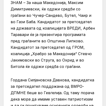
ЗНАМ – За наша Македонија, Максим
Димитриевски, ќе одржи средби со
граѓани во Чучер-Сандево, Бутел, Чаир и
во Гази Баба. Кандидатот за претседател
на државата од коалицијата ВРЕДИ, Арбен
Таравари ќе ја презентира програмата
пред граѓаните во Општина Липково.
Кандидатот за претседател од ГРОМ,
коалиција „Храбро за Македонија“ Стевчо
Јакимовски во Струга, во Охрид и во
Битола ќе одржи средба со граѓани.
Гордана Силјановска Давкова, кандидатка
за претседател поддржана од ВМРО-
ДПМНЕ беше во Гевгелија. Од таму порача
дека мора да имаме уставен патриотизам
и да ги почитуваме основните одредби на