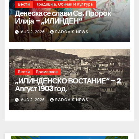
Вести
Традиција, Обичаи И Култура
Денеска се слави Св. Пророк
Илија – „ИЛИНДЕН“
AUG 2, 2026
RADOVIS NEWS
Вести
Времеплов
„ИЛИНДЕНСКО ВОСТАНИЕ“ – 2
Август 1903 год.
AUG 2, 2026
RADOVIS NEWS