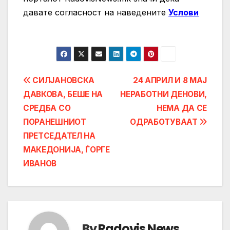
давате согласност на нaведените
Услови
Post
СИЛЈАНОВСКА
24 АПРИЛ И 8 МАЈ
ДАВКОВА, БЕШЕ НА
НЕРАБОТНИ ДЕНОВИ,
navigation
СРЕДБА СО
НЕМА ДА СЕ
ПОРАНЕШНИОТ
ОДРАБОТУВААТ
ПРЕТСЕДАТЕЛ НА
МАКЕДОНИЈА, ЃОРГЕ
ИВАНОВ
By
Radovis News