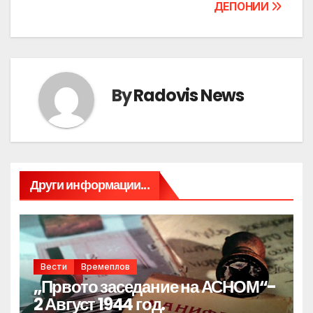
ДЕПОНИИ
By
Radovis News
Други информации...
Вести
Времеплов
„Првото заседание на АСНОМ“-
2 Август 1944 год.