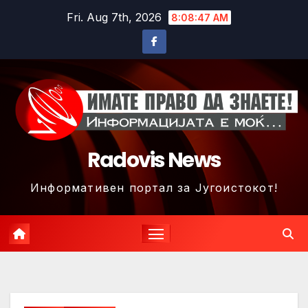
Skip
Fri. Aug 7th, 2026
8:08:50 AM
to
content
Radovis News
Информативен портал за Југоистокот!