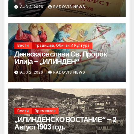
AUG 2, 2026
RADOVIS NEWS
Вести
Традиција, Обичаи И Култура
Денеска се слави Св. Пророк
Илија – „ИЛИНДЕН“
AUG 2, 2026
RADOVIS NEWS
Вести
Времеплов
„ИЛИНДЕНСКО ВОСТАНИЕ“ – 2
Август 1903 год.