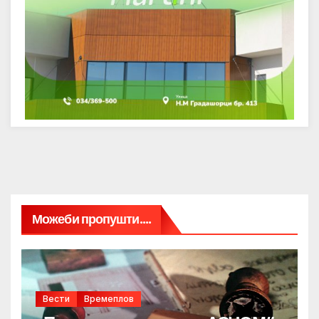
Можеби пропушти....
Вести
Времеплов