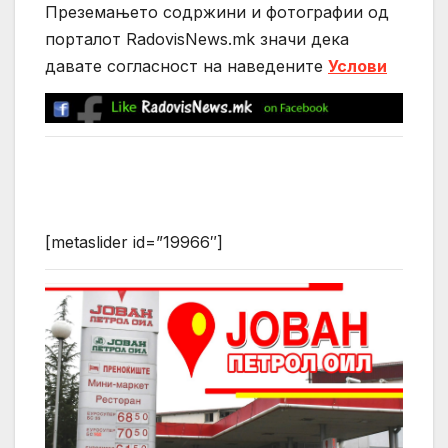
Преземањето содржини и фотографии од
порталот RadovisNews.mk значи дека
давате согласност на нaведените
Услови
[metaslider id=”19966″]