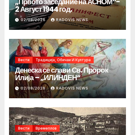
„Првото заседание на АСНОМ“-
2 Август 1944 год.
02/08/2026
RADOVIS NEWS
Вести
Традиција, Обичаи И Култура
Денеска се слави Св. Пророк
Илија – „ИЛИНДЕН“
02/08/2026
RADOVIS NEWS
Вести
Времеплов