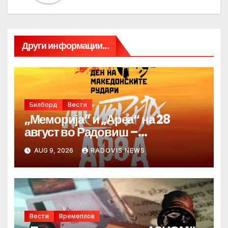
Други информации...
Билборд
Вести
„Меморија“ и „Ареа“ на 28
август во Радовиш –
продолжува традицијата за
AUG 9, 2026
RADOVIS NEWS
Денот на македонските рудари
Вести
Времеплов