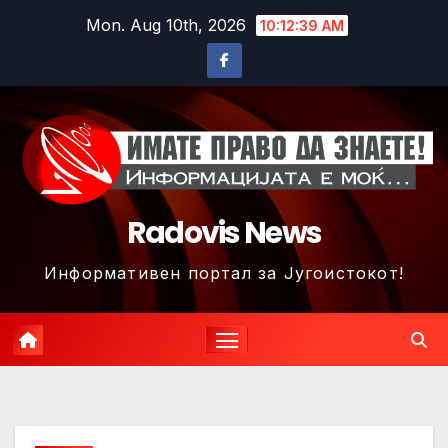
Skip
Mon. Aug 10th, 2026
10:12:42 AM
to
content
Radovis News
Информативен портал за Југоистокот!