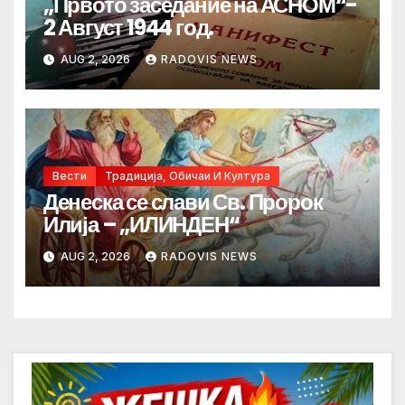
„Првото заседание на АСНОМ“-
2 Август 1944 год.
AUG 2, 2026
RADOVIS NEWS
Вести
Традиција, Обичаи И Култура
Денеска се слави Св. Пророк
Илија – „ИЛИНДЕН“
AUG 2, 2026
RADOVIS NEWS