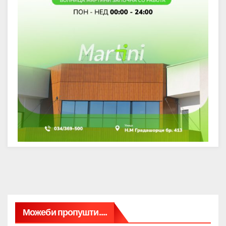
Можеби пропушти....