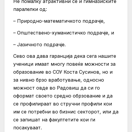
Не помалку атрактивни се и гимназиските
паралелки од:
– Природно-математичкото подрачје,
– Општествено-хуманистичко подрачје, и
– Јазичното подрачје.
Сево ова дава гаранција дека сега нашите
ученици имаат многу повеќе можности за
образование во СОУ Коста Сусинов, но и
за нивно брзо вработување, односно
можност овде во Радовиш да си го
оформат своето средно обрзование и да
се профилираат во стручни профили кои
им се потребни во бизнис секторот, или да
се запишат на факултетите кои ги
посакуваат.