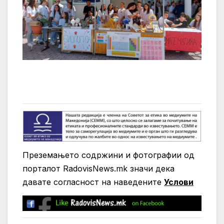
Преземањето содржини и фотографии од
порталот RadovisNews.mk значи дека
давате согласност на нaведените
Услови