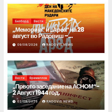
Билборд
Вести
„Меморија“ и „Ареа“ на 28
август во Радовиш –
продолжува традицијата за
09/08/2026
RADOVIS NEWS
Денот на македонските рудари
Вести
Времеплов
„Првото заседание на АСНОМ“-
2 Август 1944 год.
02/08/2026
RADOVIS NEWS