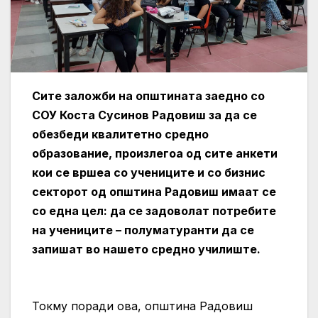
Сите заложби на општината заедно со
СОУ Коста Сусинов Радовиш за да се
обезбеди квалитетно средно
образование, произлегоа од сите анкети
кои се вршеа со учениците и со бизнис
секторот од општина Радовиш имаат се
со една цел: да се задоволат потребите
на учениците – полуматуранти да се
запишат во нашето средно училиште.
Токму поради ова, општина Радовиш