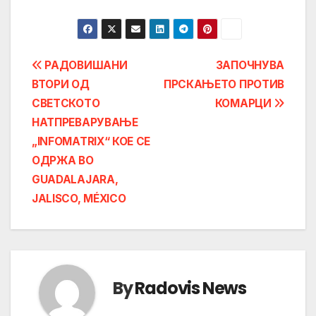
Post
РАДОВИШАНИ
ЗАПОЧНУВА
ВТОРИ ОД
ПРСКАЊЕТО ПРОТИВ
navigation
СВЕТСКОТО
КОМАРЦИ
НАТПРЕВАРУВАЊЕ
„INFOMATRIX“ КОЕ СЕ
ОДРЖА ВО
GUADALAJARA,
JALISCO, MÉXICO
By
Radovis News