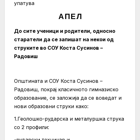
упатува
А П Е Л
До сите ученици и родители, односно
старатели да се запишат на некои од
струките во СОУ Коста Сусинов –
Радовиш
Општината и СОУ Коста Сусинов –
Радовиш, покрај класичното гимназиско
образование, се заложија да се воведат и
нови образовни струки како:
1.Геолошко-рударска и металуршка струка
со 2 профили:
-рударски техничар и