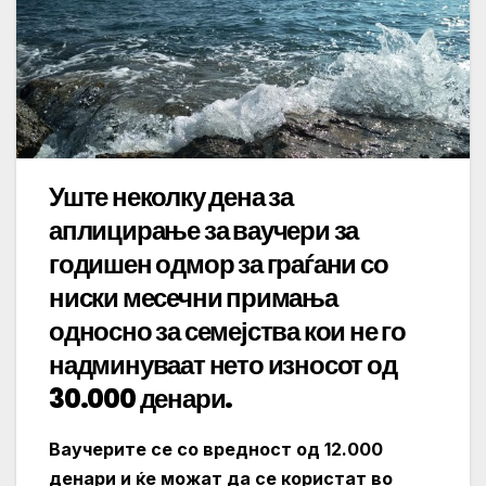
Уште неколку дена за
аплицирање за ваучери за
годишен одмор за граѓани со
ниски месечни примања
односно за семејства кои не го
надминуваат нето износот од
30.000 денари.
Ваучерите се со вредност од 12.000
денари и ќе можат да се користат во