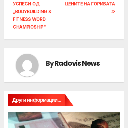
navigation
УСПЕСИ ОД
ЦЕНИТЕ НА ГОРИВАТА
„BODYBUILDING &
FITNESS WORD
CHAMPIOSHIP“
By
Radovis News
Други информации...