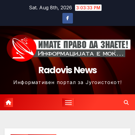
Skip
Sat. Aug 8th, 2026
3:03:36 PM
to
content
Radovis News
Информативен портал за Југоистокот!