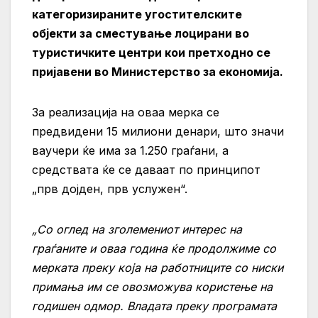
категоризираните угостителските
објекти за сместување лоцирани во
туристичките центри кои претходно се
пријавени во Министерство за економија.
За реализација на оваа мерка се
предвидени 15 милиони денари, што значи
ваучери ќе има за 1.250 граѓани, а
средствата ќе се даваат по принципот
„прв дојден, прв услужен“.
„Со оглед на зголемениот интерес на
граѓаните и оваа година ќе продолжиме со
мерката преку која на работниците со ниски
примања им се овозможува користење на
годишен одмор. Владата преку програмата