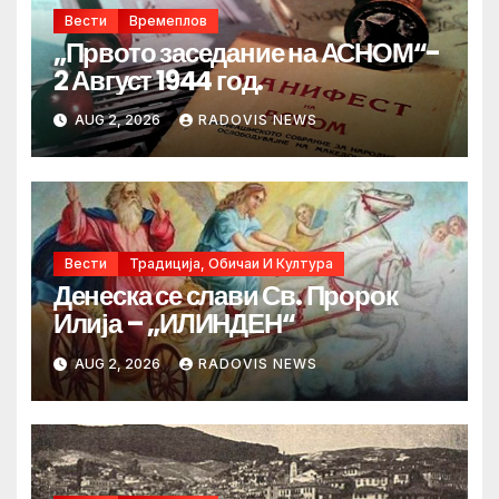
Вести
Времеплов
„Првото заседание на АСНОМ“-
2 Август 1944 год.
AUG 2, 2026
RADOVIS NEWS
Вести
Традиција, Обичаи И Култура
Денеска се слави Св. Пророк
Илија – „ИЛИНДЕН“
AUG 2, 2026
RADOVIS NEWS